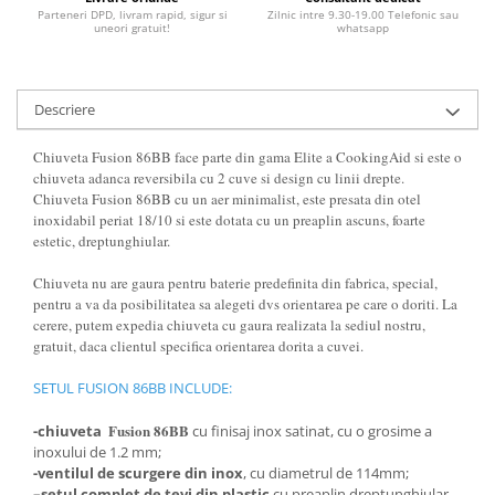
Parteneri DPD, livram rapid, sigur si
Zilnic intre 9.30-19.00 Telefonic sau
uneori gratuit!
whatsapp
Descriere
Chiuveta Fusion 86BB face parte din gama Elite a CookingAid si este o
chiuveta adanca reversibila cu 2 cuve si design cu linii drepte.
Chiuveta Fusion 86BB cu un aer minimalist, este presata din otel
inoxidabil periat 18/10 si este dotata cu un preaplin ascuns, foarte
estetic, dreptunghiular.
Chiuveta nu are gaura pentru baterie predefinita din fabrica, special,
pentru a va da posibilitatea sa alegeti dvs orientarea pe care o doriti. La
cerere, putem expedia chiuveta cu gaura realizata la sediul nostru,
gratuit, daca clientul specifica orientarea dorita a cuvei.
SETUL FUSION 86BB INCLUDE:
Fusion 86BB
-chiuveta
cu finisaj inox satinat, cu o grosime a
inoxului de 1.2 mm;
-ventilul de scurgere din inox
, cu diametrul de 114mm;
–
setul complet de tevi din plastic
cu preaplin dreptunghiular,