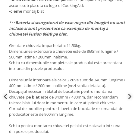
ascuns sub placuta cu logo-ul CookingAid;
-cleme
montaj blat
***Bateria si scurgatorul de vase negru din imagini nu sunt
incluse si sunt prezentate ca exemplu de montaj a
chiuvetei Fusion 86BB pe blat.
Greutate chiuveta impachetata: 11.50kg.
Dimensiunea exterioara a chiuvetei este de 860mm lungime /
500mm latime / 200mm inaltime.
Schita cu dimensiunile complete ale produsului este prezentata
intr-una din pozele produsului.
Dimensiunile interioare ale celor 2 cuve sunt de 340mm lungime /
400mm latime / 200mm inaltime (vezi schita detaliata).
Decupajul necesar in blatul de bucatarie pentru montarea
chiuvetei
pe blat
este de 840mm / 480mm, dar recomandam
taierea blatului doar in momentul in care ati primit chiuveta.
Corpul de mobilier pentru chiuveta de bucatarie recomandat de
producator este de 900mm lungime.
Schita pentru montarea chiuvetei pe blat este atasata intr-una
din pozele produsului.