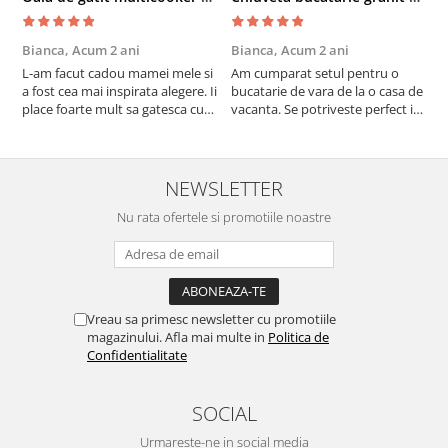
Bianca,
Acum 2 ani
Bianca,
Acum 2 ani
V
L-am facut cadou mamei mele si
Am cumparat setul pentru o
S
a fost cea mai inspirata alegere. Ii
bucatarie de vara de la o casa de
c
place foarte mult sa gatesca cu
vacanta. Se potriveste perfect in
c
acest aparat, fara efort si fara sa
decor, se curata perfect, este
v
trebuiasca sa tot invarta in
practic si util. Calitate foarte
b
cratita...ma gandesc serios sa imi
buna, recomand cu drag !
v
cumpar si eu! Recomand mult !
m
NEWSLETTER
Nu rata ofertele si promotiile noastre
Vreau sa primesc newsletter cu promotiile
magazinului. Afla mai multe in
Politica de
Confidentialitate
SOCIAL
Urmareste-ne in social media