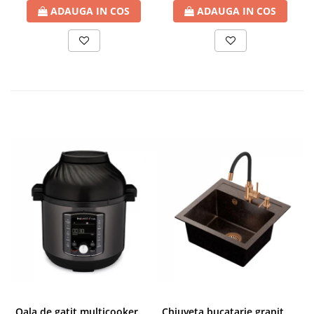
ADAUGA IN COS
ADAUGA IN COS
Oala de gatit multicooker 11 functii Instant Pot Pro Crisp 8 + Air Fryer 7.6 lt
Chiuveta bucatarie granit cu finisaj negru perlat/cupru Steingran Art Copper cu dozator si baterie Quadron