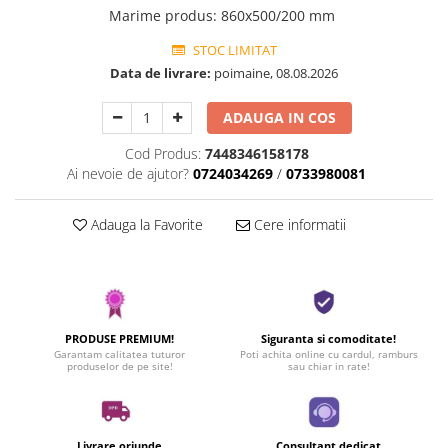
Marime produs
:
860x500/200 mm
STOC LIMITAT
Data de livrare:
poimaine, 08.08.2026
ADAUGA IN COS
Cod Produs:
7448346158178
Ai nevoie de ajutor?
0724034269
/
0733980081
Adauga la Favorite
Cere informatii
PRODUSE PREMIUM!
Siguranta si comoditate!
Garantam calitatea tuturor
Poti achita online cu cardul, ramburs
produselor de pe site!
sau chiar in rate!
Livrare oriunde
Consultant dedicat