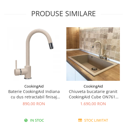
PRODUSE SIMILARE
CookingAid
CookingAid
Baterie CookingAid Indiana
Chiuveta bucatarie granit
cu dus retractabil finisaj
CookingAid Cube ON7610
granit Bej Pigmentat /
Bej Pigmentat / Avena +
890,00 RON
1.690,00 RON
Avena
accesorii montaj
IN STOC
STOC LIMITAT