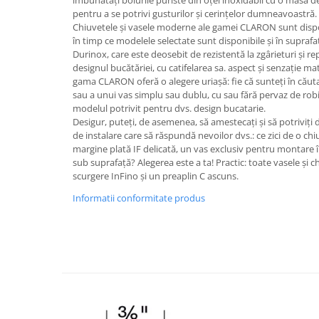
îmbunătăți bolurile puriste din oțel inoxidabil cu o masă d
pentru a se potrivi gusturilor și cerințelor dumneavoastră.
Chiuvetele și vasele moderne ale gamei CLARON sunt disponi
în timp ce modelele selectate sunt disponibile și în suprafa
Durinox, care este deosebit de rezistentă la zgârieturi și r
designul bucătăriei, cu catifelarea sa. aspect și senzație ma
gama CLARON oferă o alegere uriașă: fie că sunteți în căut
sau a unui vas simplu sau dublu, cu sau fără pervaz de robi
modelul potrivit pentru dvs. design bucatarie.
Desigur, puteți, de asemenea, să amestecați și să potriviți dif
de instalare care să răspundă nevoilor dvs.: ce zici de o ch
margine plată IF delicată, un vas exclusiv pentru montare 
sub suprafață? Alegerea este a ta! Practic: toate vasele și
scurgere InFino și un preaplin C ascuns.
Informatii conformitate produs