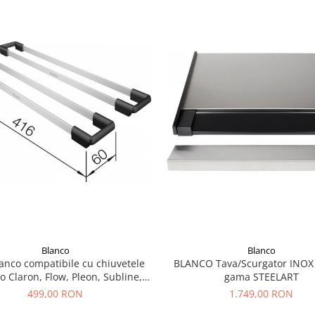
Blanco
Blanco
anco compatibile cu chiuvetele
BLANCO Tava/Scurgator INOX
 Claron, Flow, Pleon, Subline,
gama STEELART
Supra, Zerox
499,00 RON
1.749,00 RON