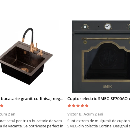
Chiuveta bucatarie granit cu finisaj negru perlat/cupru Steingran Art Copper cu dozator si baterie Quadron
cum 2 ani
Victor B,
Acum 2 ani
at setul pentru o bucatarie de vara
Sunt extrem de mulțumit de cuptorul
sa de vacanta. Se potriveste perfect in
SMEG din colecția Cortina! Designul 