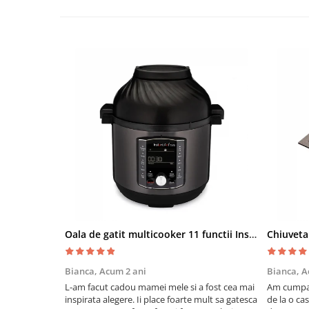
Oala de gatit multicooker 11 functii Instant Pot Pro Crisp 8 + Air Fryer 7.6 lt
Bianca,
Acum 2 ani
Bianca,
A
L-am facut cadou mamei mele si a fost cea mai
Am cumpar
inspirata alegere. Ii place foarte mult sa gatesca
de la o ca