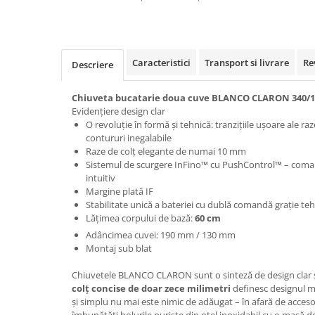
Caracteristici
Transport si livrare
Re
Descriere
Chiuveta bucatarie doua cuve BLANCO CLARON 340/18
Evidențiere design clar
O revoluție în formă și tehnică: tranzițiile ușoare ale raz
contururi inegalabile
Raze de colț elegante de numai 10 mm
Sistemul de scurgere InFino™ cu PushControl™ – comand
intuitiv
Margine plată IF
Stabilitate unică a bateriei cu dublă comandă grație teh
Lățimea corpului de bază:
60 cm
Adâncimea cuvei: 190 mm / 130 mm
Montaj sub blat
Chiuvetele BLANCO CLARON sunt o sinteză de design clar ș
colț concise de doar zece milimetri
definesc designul mi
și simplu nu mai este nimic de adăugat – în afară de accesor