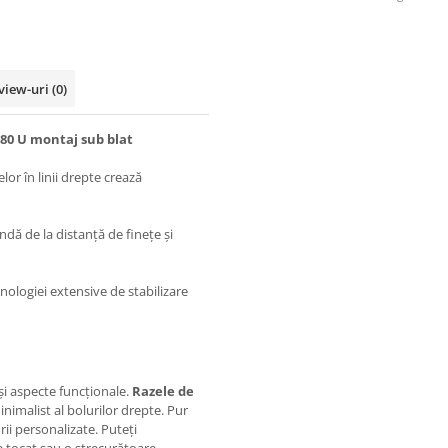
view-uri
(0)
0 U montaj sub blat
elor în linii drepte crează
ă de la distanță de finețe și
nologiei extensive de stabilizare
i aspecte funcționale.
Razele de
nimalist al bolurilor drepte. Pur
ii personalizate. Puteți