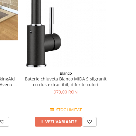
NOU
Blanco
kingAid
Baterie chiuveta Blanco MIDA S silgranit
BLANCO 
 Avena +
cu dus extractibil, diferite culori
finis
979,00 RON
STOC LIMITAT
VEZI VARIANTE
A