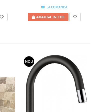
LA COMANDA
ADAUGA IN COS
A
NOU