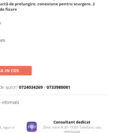
ductă de prelungire, conexiune pentru scurgere, 2
 de fixare
m
 mm
A IN COS
de ajutor?
0724034269
/
0733980081
informatii
e
Consultant dedicat
, sigur si
Zilnic intre 9.30-19.00 Telefonic sau
whatsapp