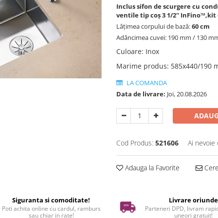
Inclus sifon de scurgere cu con
ventile tip coș 3 1/2'' InFino™,kit
Lățimea corpului de bază:
60 cm
Adâncimea cuvei: 190 mm / 130 m
Culoare
:
Inox
Marime produs
:
585x440/190
LA COMANDA
Data de livrare:
Joi, 20.08.2026
ADAUG
Cod Produs:
521606
Ai nevoie 
Adauga la Favorite
Cere 
Siguranta si comoditate!
Livrare oriund
Poti achita online cu cardul, ramburs
Parteneri DPD, livram rapid
sau chiar in rate!
uneori gratuit!