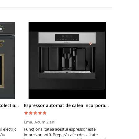
Cuptor electric SMEG SF700AO colectia Cortina
Espressor automat de cafea incorporabil De Dietrich Platinum
Moara cere
Ema,
Acum 2 ani
Paul G,
Acum
 electric
Funcționalitatea acestui espressor este
Recomand moa
său
impresionantă. Prepară cafea de calitate
are nevoie de