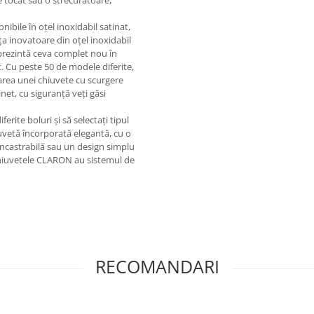
e tocat sau o strecurătoare,
bile în oțel inoxidabil satinat,
ța inovatoare din oțel inoxidabil
eprezintă ceva complet nou în
t. Cu peste 50 de modele diferite,
area unei chiuvete cu scurgere
net, cu siguranță veți găsi
erite boluri și să selectați tipul
iuvetă încorporată elegantă, cu o
încastrabilă sau un design simplu
 chiuvetele CLARON au sistemul de
RECOMANDARI