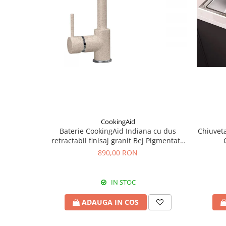
CookingAid
Baterie CookingAid Indiana cu dus
Chiuveta
retractabil finisaj granit Bej Pigmentat /
Avena
890,00 RON
IN STOC
ADAUGA IN COS