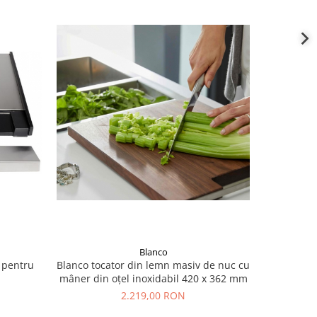
Blanco
 pentru
Blanco tocator din lemn masiv de nuc cu
Scurgator
mâner din oțel inoxidabil 420 x 362 mm
420 x 20
2.219,00 RON