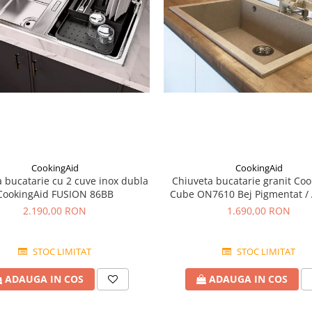
CookingAid
CookingAid
 bucatarie cu 2 cuve inox dubla
Chiuveta bucatarie granit Coo
CookingAid FUSION 86BB
Cube ON7610 Bej Pigmentat /
accesorii montaj
2.190,00 RON
1.690,00 RON
STOC LIMITAT
STOC LIMITAT
ADAUGA IN COS
ADAUGA IN COS