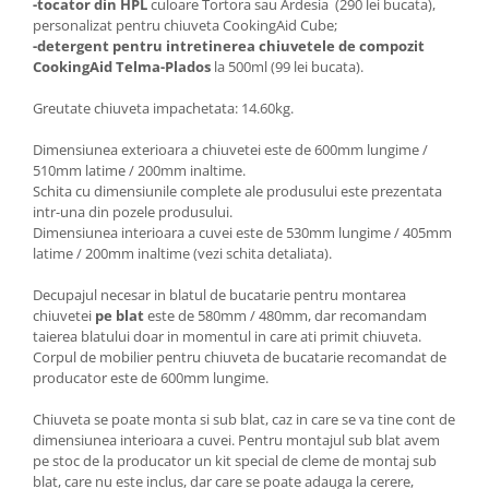
-tocator din HPL
culoare Tortora sau Ardesia (290 lei bucata),
personalizat pentru chiuveta CookingAid Cube;
-detergent pentru intretinerea chiuvetele de compozit
CookingAid Telma-Plados
la 500ml (99 lei bucata).
Greutate chiuveta impachetata: 14.60kg.
Dimensiunea exterioara a chiuvetei este de 600mm lungime /
510mm latime / 200mm inaltime.
Schita cu dimensiunile complete ale produsului este prezentata
intr-una din pozele produsului.
Dimensiunea interioara a cuvei este de 530mm lungime / 405mm
latime / 200mm inaltime (vezi schita detaliata).
Decupajul necesar in blatul de bucatarie pentru montarea
chiuvetei
pe blat
este de 580mm / 480mm, dar recomandam
taierea blatului doar in momentul in care ati primit chiuveta.
Corpul de mobilier pentru chiuveta de bucatarie recomandat de
producator este de 600mm lungime.
Chiuveta se poate monta si sub blat, caz in care se va tine cont de
dimensiunea interioara a cuvei. Pentru montajul sub blat avem
pe stoc de la producator un kit special de cleme de montaj sub
blat, care nu este inclus, dar care se poate adauga la cerere,