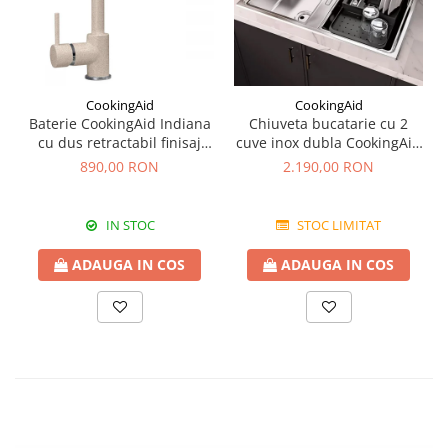
CookingAid
CookingAid
Baterie CookingAid Indiana
Chiuveta bucatarie cu 2
cu dus retractabil finisaj
cuve inox dubla CookingAid
granit Bej Pigmentat /
FUSION 86BB
890,00 RON
2.190,00 RON
Avena
IN STOC
STOC LIMITAT
ADAUGA IN COS
ADAUGA IN COS