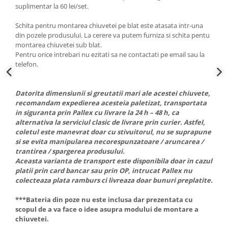
suplimentar la 60 lei/set.
Schita pentru montarea chiuvetei pe blat este atasata intr-una
din pozele produsului. La cerere va putem furniza si schita pentu
montarea chiuvetei sub blat.
Pentru orice intrebari nu ezitati sa ne contactati pe email sau la
telefon.
Datorita dimensiunii si greutatii mari ale acestei chiuvete,
recomandam expedierea acesteia paletizat, transportata
in siguranta prin Pallex cu livrare la 24 h – 48 h, ca
alternativa la serviciul clasic de livrare prin curier. Astfel,
coletul este manevrat doar cu stivuitorul, nu se suprapune
si se evita manipularea necorespunzatoare / aruncarea /
trantirea / spargerea produsului.
Aceasta varianta de transport este disponibila doar in cazul
platii prin card bancar sau prin OP, intrucat Pallex nu
colecteaza plata ramburs ci livreaza doar bunuri preplatite.
***Bateria din poze nu este inclusa dar prezentata cu
scopul de a va face o idee asupra modului de montare a
chiuvetei.