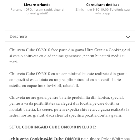
Livrare oriunde
Consultant dedicat
Parteneri DPD, livram rapid, sigur si
Zilnic intre 9.30-19.00 Telefonic sau
uneori gratuit!
whatsapp
Descriere
Chiuveta Cube ON6010 face parte din gama Ultra Granit a CookingAid
si este o chiuveta cu o adancime generoasa, pentru bucatarii medii si
mari.
Chiuveta Cube ON6010 cu un aer minimalist, este realizata din granit
compozit si este dotata cu un preaplin rotund si cu un ventil foarte
estetic, cu capac inox invizibil, rabatabil.
Chiuveta nu are gaura pentru baterie predefinita din fabrica, special,
pentru a va da posibilitatea sa alegeti dvs locatia pe care doriti sa
montati bateria. La cerere, putem expedia chiuveta cu gaura realizata la
sediul nostru, gratuit, daca clientul specifica pozitia dorita a gaurii.
SETUL
COOKINGAID CUBE ON6010 INCLUDE:
-chiuveta CookingAid Cube ON6010
pe culoare Polar White sau