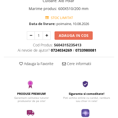
Culoare
:
Alb Polar
Marime produs
:
600X510/200 mm
STOC LIMITAT
Data de livrare:
poimaine, 10.08.2026
ADAUGA IN COS
Cod Produs:
5604315235413
Ai nevoie de ajutor?
0724034269
/
0733980081
Adauga la Favorite
Cere informatii
PRODUSE PREMIUM!
Siguranta si comoditate!
Garantam calitatea tuturor
Poti achita online cu cardul, ramburs
produselor de pe site!
sau chiar in rate!