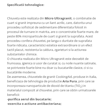
Specificatii tehnologice:
Chiuveta este realizata din
Micro Ultragranit
, o combinatie de
cuart si granit impreuna cu un liant acrilic, care, datorita unui
procedeu sofisticat de sedimentare diferentiata folosit in
procesul de turnare in matrita, are o concentratie foarte mare, de
peste 80% microparticule de cuart si granit la suprafata. Acest
procedeu confera chiuvetei, pe langa o duritate de suprafata
foarte ridicata, caracteristici estetice extraordinare si un efect
tactil placut, rezistenta la caldura, zgarieturi si la actiunea
substantelor chimice.
O chiuveta realizata din Micro Ultragranit este deosebit de
frumoasa, igienica si usor de curatat si, cu noile nuante satinate,
se potriveste foarte bine nu doar cu bucatariile clasice, ci si cu
bucatăriile moderne.
De asemenea, chiuvetele de granit CookingAid, produse in Italia,
beneficiaza de tehnologia de productie
Aria Pura
, prin care se
incorporeaza nanoparticule de dioxid de titaniu (TiO
) in
2
materialul compozit al chiuvetei, prin care se obtin urmatoarele
beneficii:
-purifica aerul din bucatarie;
-exercita o actiune antibacteriana;