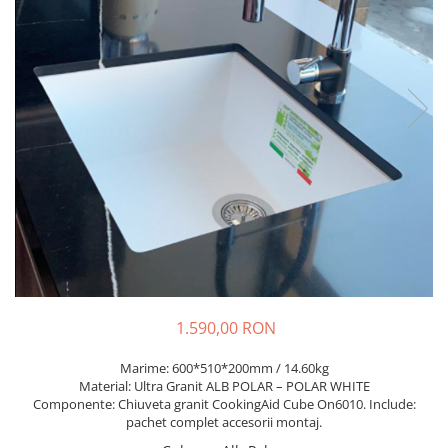
Prajitoare de paine
chiuvete
Combine frigorifice
Termostate si senzori Livolo
Rasnite de cafea
Sonerii electrice
Accesorii chiuvete bucatarie
Espressoare cafea
Roboti de bucatarie
Construieste singur
Gratar protectie chiuveta
Aparate de gatit-aragazuri
Spumarea laptelui
Scurgator farfurii
Module
Masina de spalat vase
Suporti burete
Panouri si rame
Accesorii
Tocatoare lemn si sticla
Seturi Electrocasnice
Sisteme de scurgere si cleme
Tavita scurgere vase/legume/fructe
Dispenser detergent
1.590,00 RON
Marime: 600*510*200mm / 14.60kg
Material: Ultra Granit ALB POLAR – POLAR WHITE
Componente: Chiuveta granit CookingAid Cube On6010. Include:
pachet complet accesorii montaj.