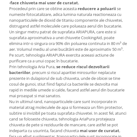
-face chiuveta mai usor de curatat.
Procedeul prin care se obtine aceasta
reducere a poluarii
se
numeste fotocatalizare, adica lumina naturala reactioneaza cu
nanoparticulele de dioxid de titaniu componente ale chiuvetei,
distrugand astfel moleculele care polueaza aerul din bucatarie.
Un singur metru patrat de suprafata ARIAPURA, care este si
suprafata aproximativa a unei chiuvete CookingAid, poate
elimina intr-o singura ora 90% din poluarea continuta in 80 m³ de
aer. Volumul mediu al unei bucătării este de aproximativ 50 m³.
Pe scurt, tehnologia ARIAPURA exercita aceeasi actiune de
purificare ca a unui copac în bucatarie.
Prin tehnologia Aria Pura,
se reduce riscul dezvoltarii
bacteriilor
, precum si riscul aparitiei mirosurilor neplacute
prezente in dulapiorul de sub chiuveta, unde de obicei se tine
cosul de gunoi, stiut fiind faptul ca bacteriile se dezvolta mai
rapid in mediile umede si calde, facand astfel aerul din bucatarie
mai proaspat si mai sanatos.
Nu in ultimul rand, nanoparticulele care sunt incorporate in
material atrag moleculele de apa si formeaza un film protector,
subtire si invizibil pe toata suprafata chiuvetei. In acest fel, atunci
cand se foloseste chiuveta, tehnologia AriaPura protejeaza
chiuveta de pete si reziduurile de mancare, care astfel se pot
indeparta cu usurinta, facand chiuveta
mai usor de curatat
,
fara un efort suplimentar. Nanoparticulele sunt incorporate in