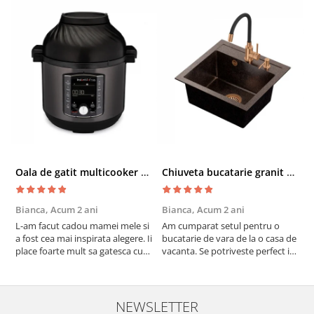
Oala de gatit multicooker 11 functii Instant Pot Pro Crisp 8 + Air Fryer 7.6 lt
Chiuveta bucatarie granit cu finisaj negru perlat/cupru Steingran Art Copper cu dozator si baterie Quadron
Bianca,
Acum 2 ani
Bianca,
Acum 2 ani
V
L-am facut cadou mamei mele si
Am cumparat setul pentru o
S
a fost cea mai inspirata alegere. Ii
bucatarie de vara de la o casa de
c
place foarte mult sa gatesca cu
vacanta. Se potriveste perfect in
c
acest aparat, fara efort si fara sa
decor, se curata perfect, este
v
trebuiasca sa tot invarta in
practic si util. Calitate foarte
b
cratita...ma gandesc serios sa imi
buna, recomand cu drag !
v
cumpar si eu! Recomand mult !
m
NEWSLETTER