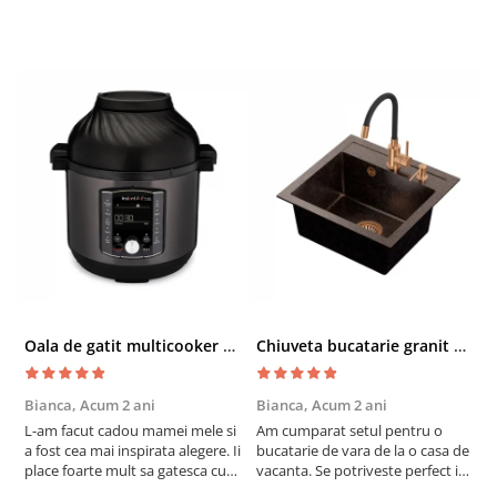
Oala de gatit multicooker 11 functii Instant Pot Pro Crisp 8 + Air Fryer 7.6 lt
Chiuveta bucatarie granit cu finisaj negru perlat/cupru Steingran Art Copper cu dozator si baterie Quadron
Bianca,
Acum 2 ani
Bianca,
Acum 2 ani
V
L-am facut cadou mamei mele si
Am cumparat setul pentru o
S
a fost cea mai inspirata alegere. Ii
bucatarie de vara de la o casa de
c
place foarte mult sa gatesca cu
vacanta. Se potriveste perfect in
c
acest aparat, fara efort si fara sa
decor, se curata perfect, este
v