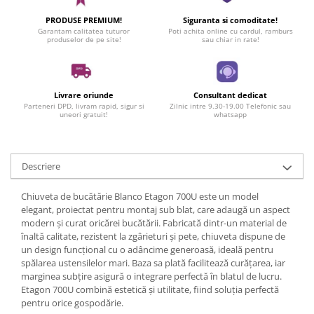
PRODUSE PREMIUM!
Siguranta si comoditate!
Garantam calitatea tuturor
Poti achita online cu cardul, ramburs
produselor de pe site!
sau chiar in rate!
Livrare oriunde
Consultant dedicat
Parteneri DPD, livram rapid, sigur si
Zilnic intre 9.30-19.00 Telefonic sau
uneori gratuit!
whatsapp
Descriere
Chiuveta de bucătărie Blanco Etagon 700U este un model
elegant, proiectat pentru montaj sub blat, care adaugă un aspect
modern și curat oricărei bucătării. Fabricată dintr-un material de
înaltă calitate, rezistent la zgârieturi și pete, chiuveta dispune de
un design funcțional cu o adâncime generoasă, ideală pentru
spălarea ustensilelor mari. Baza sa plată facilitează curățarea, iar
marginea subțire asigură o integrare perfectă în blatul de lucru.
Etagon 700U combină estetică și utilitate, fiind soluția perfectă
pentru orice gospodărie.