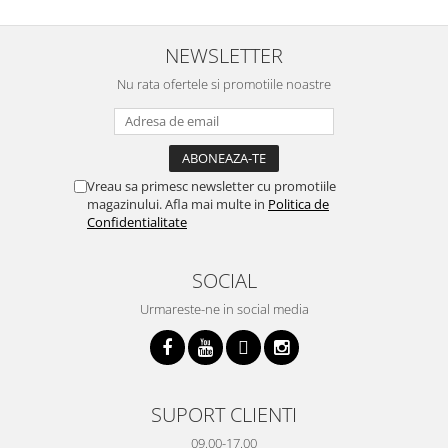
trebuiasca sa tot invarta in
practic si util. Calitate foarte
b
cratita...ma gandesc serios sa imi
buna, recomand cu drag !
v
cumpar si eu! Recomand mult !
m
NEWSLETTER
Nu rata ofertele si promotiile noastre
Vreau sa primesc newsletter cu promotiile
magazinului. Afla mai multe in
Politica de
Confidentialitate
SOCIAL
Urmareste-ne in social media
SUPORT CLIENTI
09.00-17.00