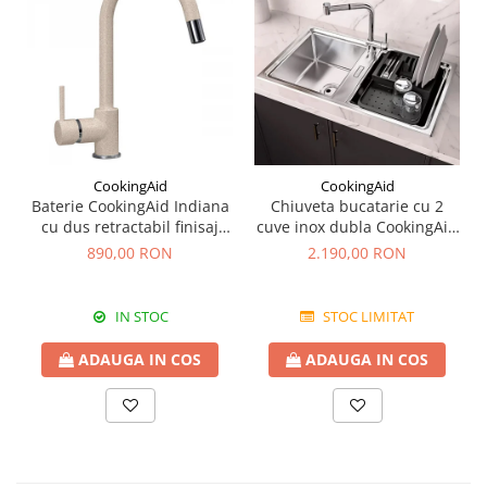
CookingAid
CookingAid
Baterie CookingAid Indiana
Chiuveta bucatarie cu 2
cu dus retractabil finisaj
cuve inox dubla CookingAid
granit Bej Pigmentat /
FUSION 86BB
890,00 RON
2.190,00 RON
Avena
IN STOC
STOC LIMITAT
ADAUGA IN COS
ADAUGA IN COS