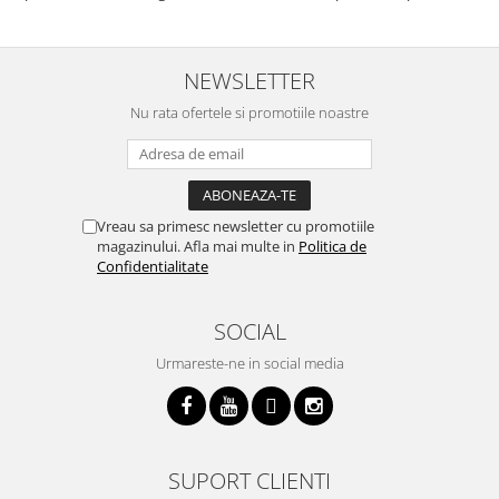
acest aparat, fara efort si fara sa
decor, se curata perfect, este
v
trebuiasca sa tot invarta in
practic si util. Calitate foarte
b
cratita...ma gandesc serios sa imi
buna, recomand cu drag !
v
cumpar si eu! Recomand mult !
m
NEWSLETTER
Nu rata ofertele si promotiile noastre
Vreau sa primesc newsletter cu promotiile
magazinului. Afla mai multe in
Politica de
Confidentialitate
SOCIAL
Urmareste-ne in social media
SUPORT CLIENTI