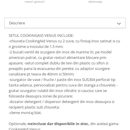
uneori gratuit!
whatsapp
Descriere
SETUL COOKINGAID VENUS INCLUDE:
-chiuveta CookingAid Venus cu 2 cuve, cu finisaj inox satinat si cu
o grosime a inoxului de 1.5 mm;
-2 bucati ventil de scurgere din inox de marime XL pe model
american patrat, cu gratar resturi alimentare blocare prin
apasare; -setul complet dublu de tevi din plastic cu sifon si
preaplin pana la evacuarea din perete, cu adaptor scurgere
canalizare pt teava de 40mm si 50mm;
-scurgator de vase / fructe / paste din inox SUS304 perforat tip
tavita adanca, personalizat pentru cuva din stanga a chiuvetei; -
gratar scurgator rulabil din inox cilindric si cauciuc care se
foloseste deasupra zonei de picurare;
-dozator detergent / dispersor detergent din inox deasupra si
recipient plastic sub chiuveta;
-cleme montaj blat.
Optionale,
neincluse dar disponibile in stoc,
din acelasi gama
CookingAid Venus: