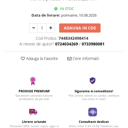
IN STOC
Data de livrare:
poimaine, 10.08.2026
ADAUGA IN COS
Cod Produs:
7448342498414
Ai nevoie de ajutor?
0724034269
/
0733980081
Adauga la Favorite
Cere informatii
PRODUSE PREMIUM!
Siguranta si comoditate!
Garantam calitatea tuturor
Poti achita online cu cardul, ramburs
produselor de pe site!
sau chiar in rate!
Livrare oriunde
Consultant dedicat
Parteneri DPD, livram rapid, sigur si
Zilnic intre 9.30-19.00 Telefonic sau