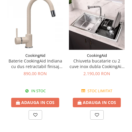
CookingAid
CookingAid
Baterie CookingAid Indiana
Chiuveta bucatarie cu 2
cu dus retractabil finisaj
cuve inox dubla CookingAid
granit Bej Pigmentat /
FUSION 86BB
890,00 RON
2.190,00 RON
Avena
IN STOC
STOC LIMITAT
ADAUGA IN COS
ADAUGA IN COS