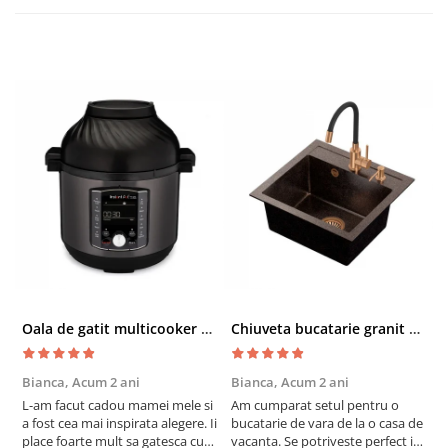
Oala de gatit multicooker 11 functii Instant Pot Pro Crisp 8 + Air Fryer 7.6 lt
Chiuveta bucatarie granit cu finisaj negru perlat/cupru Steingran Art Copper cu dozator si baterie Quadron
Bianca,
Acum 2 ani
Bianca,
Acum 2 ani
V
L-am facut cadou mamei mele si
Am cumparat setul pentru o
S
a fost cea mai inspirata alegere. Ii
bucatarie de vara de la o casa de
c
place foarte mult sa gatesca cu
vacanta. Se potriveste perfect in
c