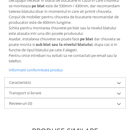
Decupajul necesar in blatul de bucatarie in cazul in care chiuveta
se monteaza
pe
blat
este de 530mm / 430mm, dar recomandam
taierea blatului doar in momentul in care ati primit chiuveta.
Corpul de mobilier pentru chiuveta de bucatarie recomandat de
producator este de 600mm lungime.
Schita pentru montarea chiuvetei pe blat sau la nivelul blatului
este atasata intr-una din pozele produsului.
Asadar, instalarea chiuvetei se poate face
pe blat
dar chiuveta se
poate monta si
sub blat sau la nivelul blatului
, dupa caz si in
functie de tipul blatului pe cate il alegeti.
Pentru orice intrebari nu ezitati sa ne contactati pe email sau la
telefon.
Informatii conformitate produs
Caracteristici
Transport si livrare
Review-uri
(0)