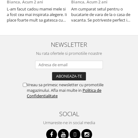
Bianca,
Acum 2 ani
Bianca,
Acum 2 ani
V
L-am facut cadou mamei mele si
Am cumparat setul pentru o
S
a fost cea mai inspirata alegere. Ii
bucatarie de vara de la o casa de
c
place foarte mult sa gatesca cu
vacanta. Se potriveste perfect in
c
acest aparat, fara efort si fara sa
decor, se curata perfect, este
v
trebuiasca sa tot invarta in
practic si util. Calitate foarte
b
cratita...ma gandesc serios sa imi
buna, recomand cu drag !
v
cumpar si eu! Recomand mult !
m
NEWSLETTER
Nu rata ofertele si promotiile noastre
Vreau sa primesc newsletter cu promotiile
magazinului. Afla mai multe in
Politica de
Confidentialitate
SOCIAL
Urmareste-ne in social media