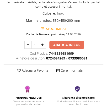
temperizata Invisible, cu tocator/scurgator Versus. Include: pachet
complet accesorii montaj.
Culoare
:
Inox
Marime produs
:
550x450/200 mm
STOC LIMITAT
Data de livrare:
poimaine, 11.08.2026
ADAUGA IN COS
Cod Produs:
7448339681669
Ai nevoie de ajutor?
0724034269
/
0733980081
Adauga la Favorite
Cere informatii
PRODUSE PREMIUM!
Siguranta si comoditate!
Garantam calitatea tuturor
Poti achita online cu cardul, ramburs
produselor de pe site!
sau chiar in rate!