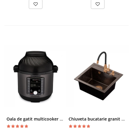
Oala de gatit multicooker 11 functii Instant Pot Pro Crisp 8 + Air Fryer 7.6 lt
Chiuveta bucatarie granit cu finisaj negru perlat/cupru Steingran Art Copper cu dozator si baterie Quadron