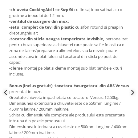
Lux Step 50
-chiuveta CookingAid
cu finisaj inox satinat, cu o
grosime a inoxului de 1.2 mm;
-ventilul de scurgere din inox;
-setul complet de tevi din plastic
cu sifon rotund si preaplin
dreptunghiular;
-tocator din sticla neagra temperizata Invisible,
personalizat
pentru buza superioara a chiuvetei care poate sa fie folosit ca o
zona de taiere/preparare a alimentelor, sau la nevoie poate
ascunde cuva in blat folosind tocatorul din sticla pe post de
capac;
-cleme
montaj pe blat si cleme montaj sub blat (ambele kituri
incluse).
Bonus (inclus gratuit):
tocatorul/scurgatorul din ABS Versus
prezentat in poze.
Greutate chiuveta impachetata cu tocatorul Versus: 12.50kg.
Dimensiunea exterioara a chiuvetei este de 550mm lungime /
450mm latime / 200mm inaltime,
Schita cu dimensiunile complete ale produsului este prezentata
intr-una din pozele produsului.
Dimensiunea interioara a cuvei este de 500mm lungime / 400mm
latime / 200mm inaltime.