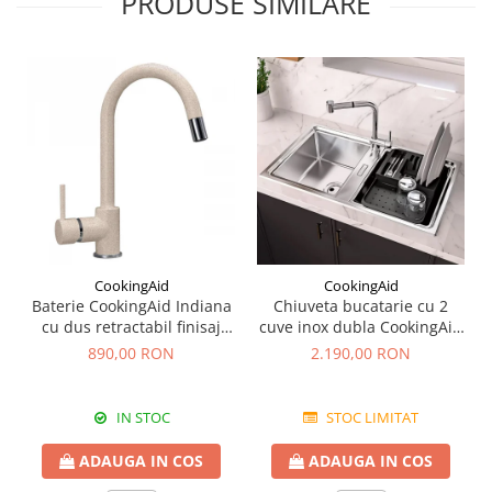
PRODUSE SIMILARE
CookingAid
CookingAid
Baterie CookingAid Indiana
Chiuveta bucatarie cu 2
cu dus retractabil finisaj
cuve inox dubla CookingAid
granit Bej Pigmentat /
FUSION 86BB
890,00 RON
2.190,00 RON
Avena
IN STOC
STOC LIMITAT
ADAUGA IN COS
ADAUGA IN COS