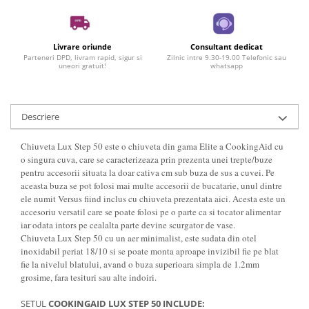
Livrare oriunde
Consultant dedicat
Parteneri DPD, livram rapid, sigur si
Zilnic intre 9.30-19.00 Telefonic sau
uneori gratuit!
whatsapp
Descriere
Chiuveta Lux Step 50 este o chiuveta din gama Elite a CookingAid cu
o singura cuva, care se caracterizeaza prin prezenta unei trepte/buze
pentru accesorii situata la doar cativa cm sub buza de sus a cuvei. Pe
aceasta buza se pot folosi mai multe accesorii de bucatarie, unul dintre
ele numit Versus fiind inclus cu chiuveta prezentata aici. Acesta este un
accesoriu versatil care se poate folosi pe o parte ca si tocator alimentar
iar odata intors pe cealalta parte devine scurgator de vase.
Chiuveta Lux Step 50 cu un aer minimalist, este sudata din otel
inoxidabil periat 18/10 si se poate monta aproape invizibil fie pe blat
fie la nivelul blatului, avand o buza superioara simpla de 1.2mm
grosime, fara tesituri sau alte indoiri.
SETUL
COOKINGAID LUX STEP 50 INCLUDE: