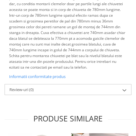
dar, cu conditia montarii clemelor doar pe partile lungi ale chiuvetei
aceasta se poate monta si in corp de chiuveta de 780mm lungime.
Intr-un corp de 780mm lungime spatiul efectiv ramas dupa ce
scadem si grosimea peretilor de pal din 780mm minus 36mm
grosimea celor doi pereti ramane un gol de montaj de 744mm din
stanga in dreapta. Cuva efectiva a chiuvetei are 740mm asadar chiar
daca blatul se debiteaza la 770mm pt a acomoda gaicile clemelor de
montaj care nu sunt mai inalte decat grosimea blatului, cuva de
740mm lungime incape in golul de 744mm a corpului de chiuveta.
Schita pentru montarea chiuvetei pe blat sau la nivelul blatului este
atasata intr-una din pozele produsului. Pentru orice intrebari nu
ezitati sa ne contactati pe email sau la telefon.
Informatii conformitate produs
Review-uri
(0)
PRODUSE SIMILARE