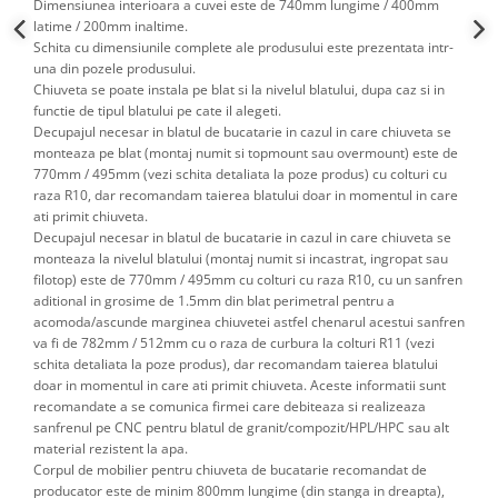
Dimensiunea interioara a cuvei este de 740mm lungime / 400mm
latime / 200mm inaltime.
Schita cu dimensiunile complete ale produsului este prezentata intr-
una din pozele produsului.
Chiuveta se poate instala pe blat si la nivelul blatului, dupa caz si in
functie de tipul blatului pe cate il alegeti.
Decupajul necesar in blatul de bucatarie in cazul in care chiuveta se
monteaza pe blat (montaj numit si topmount sau overmount) este de
770mm / 495mm (vezi schita detaliata la poze produs) cu colturi cu
raza R10, dar recomandam taierea blatului doar in momentul in care
ati primit chiuveta.
Decupajul necesar in blatul de bucatarie in cazul in care chiuveta se
monteaza la nivelul blatului (montaj numit si incastrat, ingropat sau
filotop) este de 770mm / 495mm cu colturi cu raza R10, cu un sanfren
aditional in grosime de 1.5mm din blat perimetral pentru a
acomoda/ascunde marginea chiuvetei astfel chenarul acestui sanfren
va fi de 782mm / 512mm cu o raza de curbura la colturi R11 (vezi
schita detaliata la poze produs), dar recomandam taierea blatului
doar in momentul in care ati primit chiuveta. Aceste informatii sunt
recomandate a se comunica firmei care debiteaza si realizeaza
sanfrenul pe CNC pentru blatul de granit/compozit/HPL/HPC sau alt
material rezistent la apa.
Corpul de mobilier pentru chiuveta de bucatarie recomandat de
producator este de minim 800mm lungime (din stanga in dreapta),