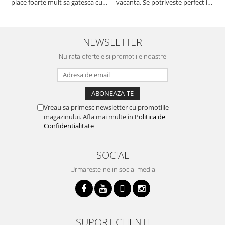
place foarte mult sa gatesca cu
vacanta. Se potriveste perfect in
c
acest aparat, fara efort si fara sa
decor, se curata perfect, este
v
trebuiasca sa tot invarta in
practic si util. Calitate foarte
b
cratita...ma gandesc serios sa imi
buna, recomand cu drag !
v
cumpar si eu! Recomand mult !
m
NEWSLETTER
Nu rata ofertele si promotiile noastre
Vreau sa primesc newsletter cu promotiile
magazinului. Afla mai multe in
Politica de
Confidentialitate
SOCIAL
Urmareste-ne in social media
SUPORT CLIENTI