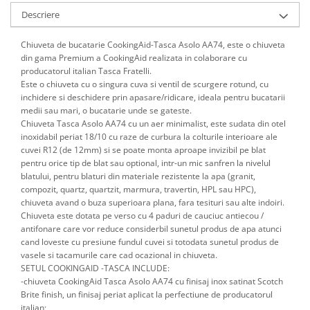
Descriere
Chiuveta de bucatarie CookingAid-Tasca Asolo AA74, este o chiuveta
din gama Premium a CookingAid realizata in colaborare cu
producatorul italian Tasca Fratelli.
Este o chiuveta cu o singura cuva si ventil de scurgere rotund, cu
inchidere si deschidere prin apasare/ridicare, ideala pentru bucatarii
medii sau mari, o bucatarie unde se gateste.
Chiuveta Tasca Asolo AA74 cu un aer minimalist, este sudata din otel
inoxidabil periat 18/10 cu raze de curbura la colturile interioare ale
cuvei R12 (de 12mm) si se poate monta aproape invizibil pe blat
pentru orice tip de blat sau optional, intr-un mic sanfren la nivelul
blatului, pentru blaturi din materiale rezistente la apa (granit,
compozit, quartz, quartzit, marmura, travertin, HPL sau HPC),
chiuveta avand o buza superioara plana, fara tesituri sau alte indoiri.
Chiuveta este dotata pe verso cu 4 paduri de cauciuc antiecou /
antifonare care vor reduce considerbil sunetul produs de apa atunci
cand loveste cu presiune fundul cuvei si totodata sunetul produs de
vasele si tacamurile care cad ocazional in chiuveta.
SETUL COOKINGAID -TASCA INCLUDE:
-chiuveta CookingAid Tasca Asolo AA74 cu finisaj inox satinat Scotch
Brite finish, un finisaj periat aplicat la perfectiune de producatorul
italian;