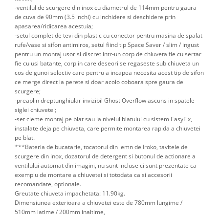
-ventilul de scurgere din inox cu diametrul de 114mm pentru gaura
de cuva de 90mm (3.5 inchi) cu inchidere si deschidere prin
apasarea/ridicarea acestuia;
-setul complet de tevi din plastic cu conector pentru masina de spalat
rufe/vase si sifon antimiros, setul fiind tip Space Saver / slim / ingust
pentru un montaj usor si discret intr-un corp de chiuveta fie cu sertar
fie cu usi batante, corp in care deseori se regaseste sub chiuveta un
cos de gunoi selectiv care pentru a incapea necesita acest tip de sifon
ce merge direct la perete si doar acolo coboara spre gaura de
scurgere;
-preaplin dreptunghiular invizibil Ghost Overflow ascuns in spatele
siglei chiuvetei;
-set cleme montaj pe blat sau la nivelul blatului cu sistem EasyFix,
instalate deja pe chiuveta, care permite montarea rapida a chiuvetei
pe blat.
***Bateria de bucatarie, tocatorul din lemn de Iroko, tavitele de
scurgere din inox, dozatorul de detergent si butonul de actionare a
ventilului automat din imagini, nu sunt incluse ci sunt prezentate ca
exemplu de montare a chiuvetei si totodata ca si accesorii
recomandate, optionale.
Greutate chiuveta impachetata: 11.90kg.
Dimensiunea exterioara a chiuvetei este de 780mm lungime /
510mm latime / 200mm inaltime,