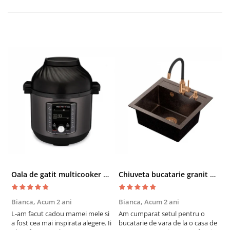
Oala de gatit multicooker 11 functii Instant Pot Pro Crisp 8 + Air Fryer 7.6 lt
Chiuveta bucatarie granit cu finisaj negru perlat/cupru Steingran Art Copper cu dozator si baterie Quadron
Bianca,
Acum 2 ani
Bianca,
Acum 2 ani
V
L-am facut cadou mamei mele si
Am cumparat setul pentru o
S
a fost cea mai inspirata alegere. Ii
bucatarie de vara de la o casa de
c