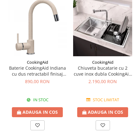
CookingAid
CookingAid
Baterie CookingAid Indiana
Chiuveta bucatarie cu 2
cu dus retractabil finisaj
cuve inox dubla CookingAid
granit Bej Pigmentat /
FUSION 86BB
890,00 RON
2.190,00 RON
Avena
IN STOC
STOC LIMITAT
ADAUGA IN COS
ADAUGA IN COS