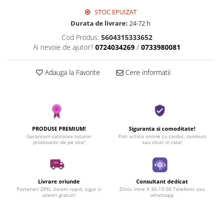
STOC EPUIZAT
Durata de livrare:
24-72 h
Cod Produs:
5604315333652
Ai nevoie de ajutor?
0724034269
/
0733980081
Adauga la Favorite
Cere informatii
PRODUSE PREMIUM!
Siguranta si comoditate!
Garantam calitatea tuturor
Poti achita online cu cardul, ramburs
produselor de pe site!
sau chiar in rate!
Livrare oriunde
Consultant dedicat
Parteneri DPD, livram rapid, sigur si
Zilnic intre 9.30-19.00 Telefonic sau
uneori gratuit!
whatsapp