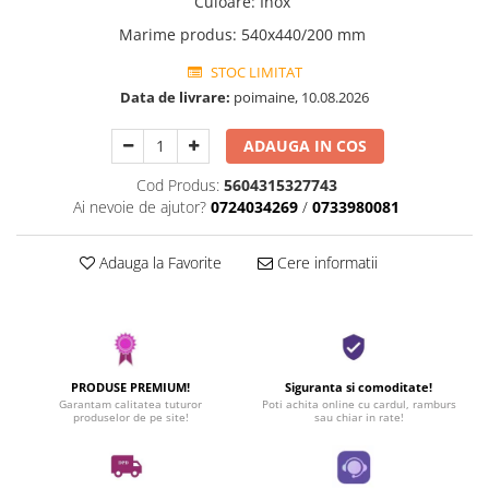
Culoare
:
Inox
Marime produs
:
540x440/200 mm
STOC LIMITAT
Data de livrare:
poimaine, 10.08.2026
ADAUGA IN COS
Cod Produs:
5604315327743
Ai nevoie de ajutor?
0724034269
/
0733980081
Adauga la Favorite
Cere informatii
PRODUSE PREMIUM!
Siguranta si comoditate!
Garantam calitatea tuturor
Poti achita online cu cardul, ramburs
produselor de pe site!
sau chiar in rate!