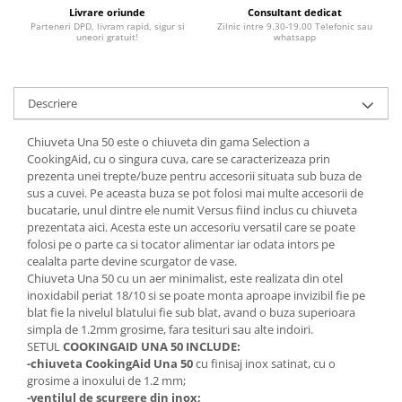
Livrare oriunde
Consultant dedicat
Parteneri DPD, livram rapid, sigur si
Zilnic intre 9.30-19.00 Telefonic sau
uneori gratuit!
whatsapp
Descriere
Chiuveta Una 50 este o chiuveta din gama Selection a
CookingAid, cu o singura cuva, care se caracterizeaza prin
prezenta unei trepte/buze pentru accesorii situata sub buza de
sus a cuvei. Pe aceasta buza se pot folosi mai multe accesorii de
bucatarie, unul dintre ele numit Versus fiind inclus cu chiuveta
prezentata aici. Acesta este un accesoriu versatil care se poate
folosi pe o parte ca si tocator alimentar iar odata intors pe
cealalta parte devine scurgator de vase.
Chiuveta Una 50 cu un aer minimalist, este realizata din otel
inoxidabil periat 18/10 si se poate monta aproape invizibil fie pe
blat fie la nivelul blatului fie sub blat, avand o buza superioara
simpla de 1.2mm grosime, fara tesituri sau alte indoiri.
SETUL
COOKINGAID UNA 50 INCLUDE:
-chiuveta CookingAid Una 50
cu finisaj inox satinat, cu o
grosime a inoxului de 1.2 mm;
-ventilul de scurgere din inox;