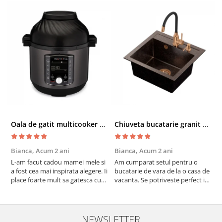
Oala de gatit multicooker 11 functii Instant Pot Pro Crisp 8 + Air Fryer 7.6 lt
Chiuveta bucatarie granit cu finisaj negru perlat/cupru Steingran Art Copper cu dozator si baterie Quadron
Bianca,
Acum 2 ani
Bianca,
Acum 2 ani
V
L-am facut cadou mamei mele si
Am cumparat setul pentru o
S
a fost cea mai inspirata alegere. Ii
bucatarie de vara de la o casa de
c
place foarte mult sa gatesca cu
vacanta. Se potriveste perfect in
c
acest aparat, fara efort si fara sa
decor, se curata perfect, este
v
trebuiasca sa tot invarta in
practic si util. Calitate foarte
b
cratita...ma gandesc serios sa imi
buna, recomand cu drag !
v
cumpar si eu! Recomand mult !
m
NEWSLETTER