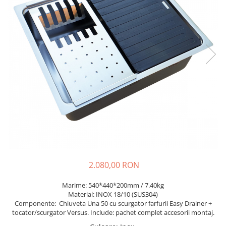
Prajitoare de paine
chiuvete
Combine frigorifice
Termostate si senzori Livolo
Rasnite de cafea
Sonerii electrice
Accesorii chiuvete bucatarie
Espressoare cafea
Roboti de bucatarie
Construieste singur
Gratar protectie chiuveta
Aparate de gatit-aragazuri
Spumarea laptelui
Scurgator farfurii
Module
Masina de spalat vase
Suporti burete
Panouri si rame
Accesorii
Tocatoare lemn si sticla
Seturi Electrocasnice
Sisteme de scurgere si cleme
Tavita scurgere vase/legume/fructe
Dispenser detergent
2.080,00 RON
Marime: 540*440*200mm / 7.40kg
Material: INOX 18/10 (SUS304)
Componente: Chiuveta Una 50 cu scurgator farfurii Easy Drainer +
tocator/scurgator Versus. Include: pachet complet accesorii montaj.