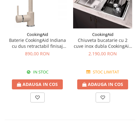
CookingAid
CookingAid
Baterie CookingAid Indiana
Chiuveta bucatarie cu 2
cu dus retractabil finisaj
cuve inox dubla CookingAid
granit Bej Pigmentat /
FUSION 86BB
890,00 RON
2.190,00 RON
Avena
IN STOC
STOC LIMITAT
ADAUGA IN COS
ADAUGA IN COS