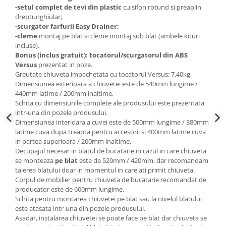
-setul complet de tevi din plastic
cu sifon rotund si preaplin
dreptunghiular;
-scurgator farfurii Easy Drainer;
-cleme
montaj pe blat si cleme montaj sub blat (ambele kituri
incluse).
Bonus (inclus gratuit):
tocatorul/scurgatorul din ABS
Versus
prezentat in poze.
Greutate chiuveta impachetata cu tocatorul Versus: 7.40kg.
Dimensiunea exterioara a chiuvetei este de 540mm lungime /
440mm latime / 200mm inaltime,
Schita cu dimensiunile complete ale produsului este prezentata
intr-una din pozele produsului.
Dimensiunea interioara a cuvei este de 500mm lungime / 380mm
latime cuva dupa treapta pentru accesorii si 400mm latime cuva
in partea superioara / 200mm inaltime.
Decupajul necesar in blatul de bucatarie in cazul in care chiuveta
se monteaza
pe
blat
este de 520mm / 420mm, dar recomandam
taierea blatului doar in momentul in care ati primit chiuveta.
Corpul de mobilier pentru chiuveta de bucatarie recomandat de
producator este de 600mm lungime.
Schita pentru montarea chiuvetei pe blat sau la nivelul blatului
este atasata intr-una din pozele produsului.
Asadar, instalarea chiuvetei se poate face pe blat dar chiuveta se