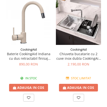
CookingAid
CookingAid
Baterie CookingAid Indiana
Chiuveta bucatarie cu 2
cu dus retractabil finisaj
cuve inox dubla CookingAid
granit Bej Pigmentat /
FUSION 86BB
890,00 RON
2.190,00 RON
Avena
IN STOC
STOC LIMITAT
ADAUGA IN COS
ADAUGA IN COS