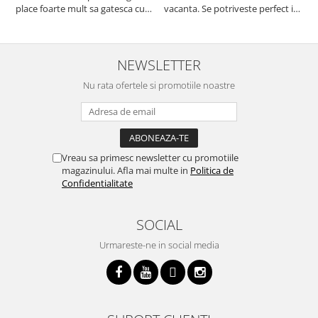
place foarte mult sa gatesca cu
vacanta. Se potriveste perfect in
c
acest aparat, fara efort si fara sa
decor, se curata perfect, este
v
trebuiasca sa tot invarta in
practic si util. Calitate foarte
b
cratita...ma gandesc serios sa imi
buna, recomand cu drag !
v
cumpar si eu! Recomand mult !
m
NEWSLETTER
Nu rata ofertele si promotiile noastre
Vreau sa primesc newsletter cu promotiile
magazinului. Afla mai multe in
Politica de
Confidentialitate
SOCIAL
Urmareste-ne in social media