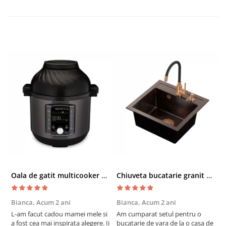
Oala de gatit multicooker 11 functii Instant Pot Pro Crisp 8 + Air Fryer 7.6 lt
Chiuveta bucatarie granit cu finisaj negru perlat/cupru Steingran Art Copper cu dozator si baterie Quadron
Bianca,
Acum 2 ani
Bianca,
Acum 2 ani
V
L-am facut cadou mamei mele si
Am cumparat setul pentru o
S
a fost cea mai inspirata alegere. Ii
bucatarie de vara de la o casa de
c