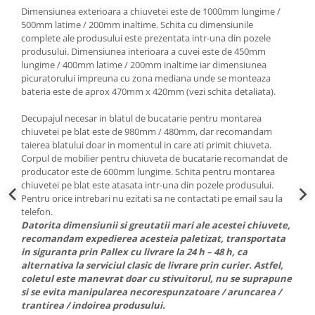
Dimensiunea exterioara a chiuvetei este de 1000mm lungime /
500mm latime / 200mm inaltime. Schita cu dimensiunile
complete ale produsului este prezentata intr-una din pozele
produsului. Dimensiunea interioara a cuvei este de 450mm
lungime / 400mm latime / 200mm inaltime iar dimensiunea
picuratorului impreuna cu zona mediana unde se monteaza
bateria este de aprox 470mm x 420mm (vezi schita detaliata).
Decupajul necesar in blatul de bucatarie pentru montarea
chiuvetei pe blat este de 980mm / 480mm, dar recomandam
taierea blatului doar in momentul in care ati primit chiuveta.
Corpul de mobilier pentru chiuveta de bucatarie recomandat de
producator este de 600mm lungime. Schita pentru montarea
chiuvetei pe blat este atasata intr-una din pozele produsului.
Pentru orice intrebari nu ezitati sa ne contactati pe email sau la
telefon.
Datorita dimensiunii si greutatii mari ale acestei chiuvete,
recomandam expedierea acesteia paletizat, transportata
in siguranta prin Pallex cu livrare la 24 h – 48 h, ca
alternativa la serviciul clasic de livrare prin curier. Astfel,
coletul este manevrat doar cu stivuitorul, nu se suprapune
si se evita manipularea necorespunzatoare / aruncarea /
trantirea / indoirea produsului.