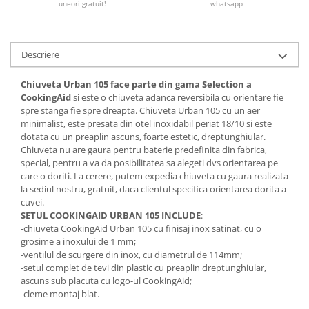
uneori gratuit!
whatsapp
Descriere
Chiuveta Urban 105 face parte din gama Selection a
CookingAid
si este o chiuveta adanca reversibila cu orientare fie
spre stanga fie spre dreapta. Chiuveta Urban 105 cu un aer
minimalist, este presata din otel inoxidabil periat 18/10 si este
dotata cu un preaplin ascuns, foarte estetic, dreptunghiular.
Chiuveta nu are gaura pentru baterie predefinita din fabrica,
special, pentru a va da posibilitatea sa alegeti dvs orientarea pe
care o doriti. La cerere, putem expedia chiuveta cu gaura realizata
la sediul nostru, gratuit, daca clientul specifica orientarea dorita a
cuvei.
SETUL COOKINGAID URBAN 105 INCLUDE
:
-chiuveta CookingAid Urban 105 cu finisaj inox satinat, cu o
grosime a inoxului de 1 mm;
-ventilul de scurgere din inox, cu diametrul de 114mm;
-setul complet de tevi din plastic cu preaplin dreptunghiular,
ascuns sub placuta cu logo-ul CookingAid;
-cleme montaj blat.