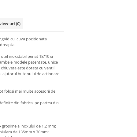
view-uri
(0)
ingAid cu cuva pozitionata
 dreapta.
otel inoxidabil periat 18/10 si
, ambele modele patentate, unice
chiuveta este dotata cu ventil
cu ajutorul butonului de actionare
ot folosi mai multe accesorii de
efinite din fabrica, pe partea din
 o grosime a inoxului de 1.2 mm;
nghiulara de 135mm x 70mm;