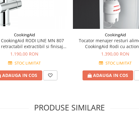
CookingAid
CookingAid
e CookingAid RODI LINE MN 807
Tocator menajer resturi alim
retractabil extractibil si finisaj
CookingAid Rodi cu actio
Cromat
pneumatica
1.190,00 RON
1.390,00 RON
STOC LIMITAT
STOC LIMITAT
ADAUGA IN COS
ADAUGA IN COS
PRODUSE SIMILARE