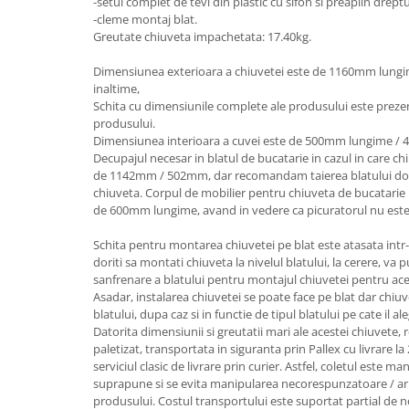
-setul complet de tevi din plastic cu sifon si preaplin drept
-cleme montaj blat.
Greutate chiuveta impachetata: 17.40kg.
Dimensiunea exterioara a chiuvetei este de 1160mm lun
inaltime,
Schita cu dimensiunile complete ale produsului este preze
produsului.
Dimensiunea interioara a cuvei este de 500mm lungime / 
Decupajul necesar in blatul de bucatarie in cazul in care c
de 1142mm / 502mm, dar recomandam taierea blatului doar
chiuveta. Corpul de mobilier pentru chiuveta de bucatari
de 600mm lungime, avand in vedere ca picuratorul nu este
Schita pentru montarea chiuvetei pe blat este atasata intr
doriti sa montati chiuveta la nivelul blatului, la cerere, va 
sanfrenare a blatului pentru montajul chiuvetei pentru ace
Asadar, instalarea chiuvetei se poate face pe blat dar chiuv
blatului, dupa caz si in functie de tipul blatului pe cate il ale
Datorita dimensiunii si greutatii mari ale acestei chiuvet
paletizat, transportata in siguranta prin Pallex cu livrare la 
serviciul clasic de livrare prin curier. Astfel, coletul este m
suprapune si se evita manipularea necorespunzatoare / aru
produsului. Costul transportului este suportat partial de n