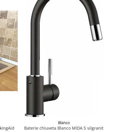
NOU
Blanco
kingAid
Baterie chiuveta Blanco MIDA S silgranit
BLANCO 