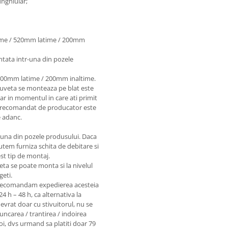
unghiular;
gime / 520mm latime / 200mm
ntata intr-una din pozele
400mm latime / 200mm inaltime.
hiuveta se monteaza pe blat este
 in momentul in care ati primit
e recomandat de producator este
 adanc.
-una din pozele produsului. Daca
putem furniza schita de debitare si
st tip de montaj.
eta se poate monta si la nivelul
geti.
e, recomandam expedierea acesteia
24 h – 48 h, ca alternativa la
anevrat doar cu stivuitorul, nu se
ncarea / trantirea / indoirea
oi, dvs urmand sa platiti doar 79