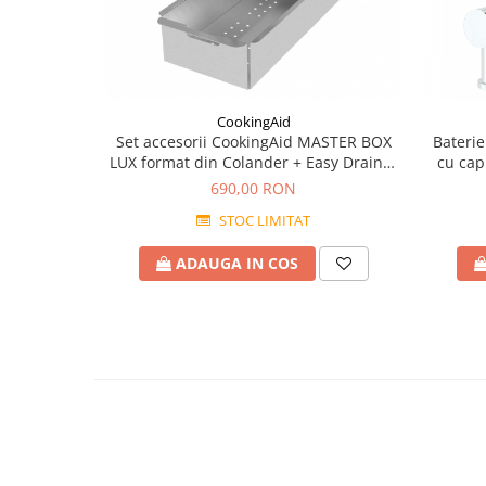
CookingAid
Set accesorii CookingAid MASTER BOX
Bateri
LUX format din Colander + Easy Drainer
cu cap 
+ Tocator lemn
690,00 RON
STOC LIMITAT
ADAUGA IN COS