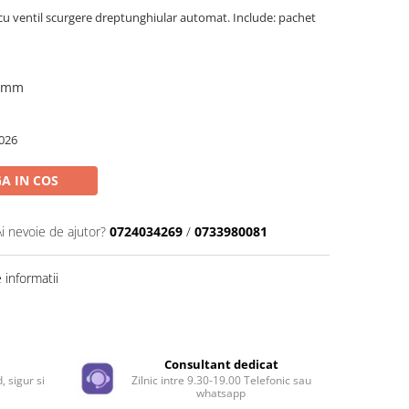
cu ventil scurgere dreptunghiular automat. Include: pachet
0 mm
026
A IN COS
Ai nevoie de ajutor?
0724034269
/
0733980081
informatii
Distribuie
pe
Facebook
e
Consultant dedicat
, sigur si
Zilnic intre 9.30-19.00 Telefonic sau
whatsapp