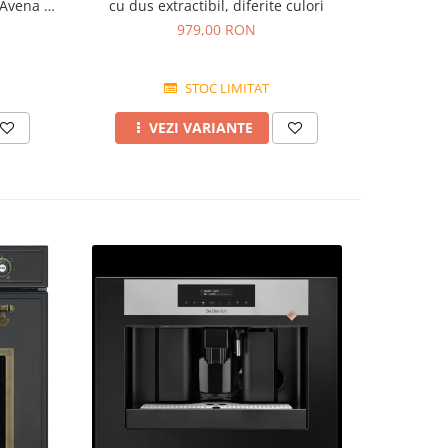
 Avena +
cu dus extractibil, diferite culori
finis
979,00 RON
STOC LIMITAT
VEZI VARIANTE
A