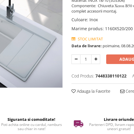
Material: INOX 18/10 (SUS304)
Componente: Chiuveta
Xeron B50
complet accesorii montaj.
Culoare
:
Inox
Marime produs
:
1160X520/20
STOC LIMITAT
Data de livrare:
poimaine, 08.08.2
ADAUG
Cod Produs:
7448338110122
Adauga la Favorite
Cere 
Siguranta si comoditate!
Livrare oriund
Poti achita online cu cardul, ramburs
Parteneri DPD, livram rapid
sau chiar in rate!
uneori gratuit!