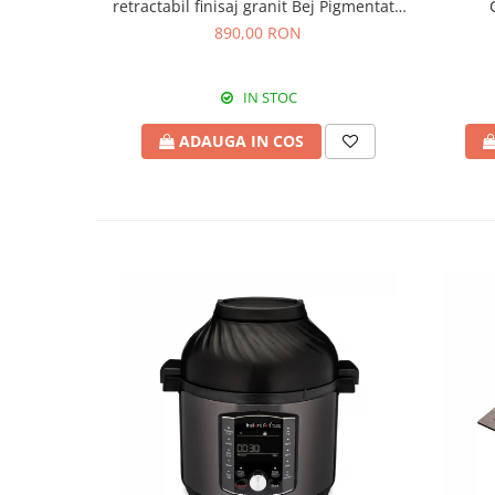
retractabil finisaj granit Bej Pigmentat /
Avena
890,00 RON
IN STOC
ADAUGA IN COS