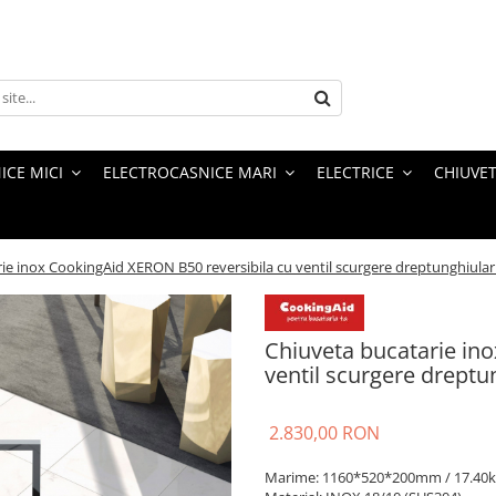
ICE MICI
ELECTROCASNICE MARI
ELECTRICE
CHIUVET
ie inox CookingAid XERON B50 reversibila cu ventil scurgere dreptunghiular
Chiuveta bucatarie in
ventil scurgere dreptu
2.830,00 RON
Marime: 1160*520*200mm / 17.40