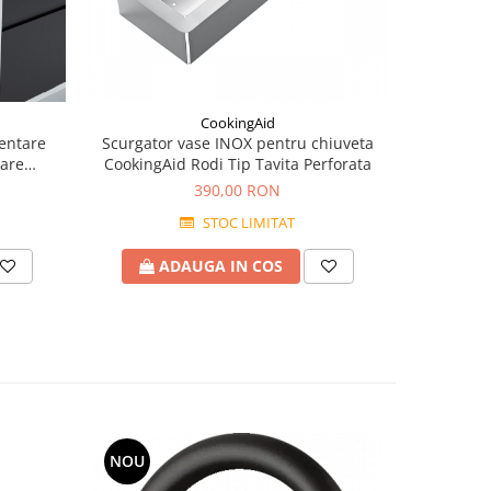
CookingAid
entare
Scurgator vase INOX pentru chiuveta
nare
CookingAid Rodi Tip Tavita Perforata
390,00 RON
STOC LIMITAT
ADAUGA IN COS
NOU