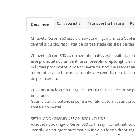
Caracteristici
Transport si livrare
Re
Descriere
Chiuveta Xeron B50 este o chiuveta din gama Elite a Cook
central si cu picurator atat pe partea staga cat si pe partea
Chiuveta Xeron B50 cu un aer minimalist, este realizata din 
este proiectata cu un ventil si un preaplin dreptunghiular
in lumea producatorilor de chiuvete de inox. De asemenea 
automat, asadar blocarea si deblocarea ventilului se face 
de pe chiuveta.
Cuva principala are o margine speciala retrasa pe care se p
bucatarie.
Gaurile pentru baterie si pentru ventilul automat sunt pred
spate a chiuvetei.
SETUL COOKINGAID XERON B50 INCLUDE:
-chiuveta CookingAid Xeron B50 cu finisaj inox satinat, cu
-ventilul de scurgere automat din inox, cu forma dreptu