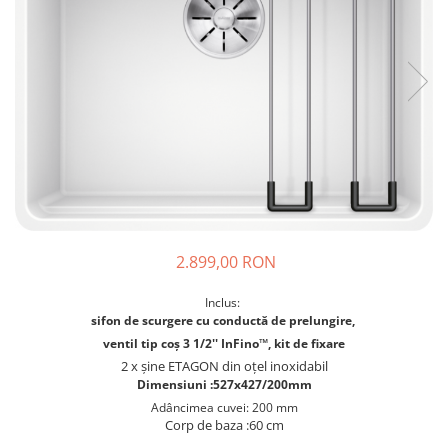
Prajitoare de paine
chiuvete
Combine frigorifice
Termostate si senzori Livolo
Rasnite de cafea
Sonerii electrice
Accesorii chiuvete bucatarie
Espressoare cafea
Roboti de bucatarie
Construieste singur
Gratar protectie chiuveta
Aparate de gatit-aragazuri
Spumarea laptelui
Scurgator farfurii
Module
Masina de spalat vase
Suporti burete
Panouri si rame
Accesorii
Tocatoare lemn si sticla
Seturi Electrocasnice
Sisteme de scurgere si cleme
Tavita scurgere vase/legume/fructe
Dispenser detergent
2.899,00 RON
Inclus:
sifon de scurgere cu conductă de prelungire,
ventil tip coș 3 1/2'' InFino™, kit de fixare
2 x șine ETAGON din oțel inoxidabil
Dimensiuni :527x427/200mm
Adâncimea cuvei: 200 mm
Corp de baza :60 cm