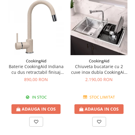
CookingAid
CookingAid
Baterie CookingAid Indiana
Chiuveta bucatarie cu 2
cu dus retractabil finisaj
cuve inox dubla CookingAid
granit Bej Pigmentat /
FUSION 86BB
890,00 RON
2.190,00 RON
Avena
IN STOC
STOC LIMITAT
ADAUGA IN COS
ADAUGA IN COS