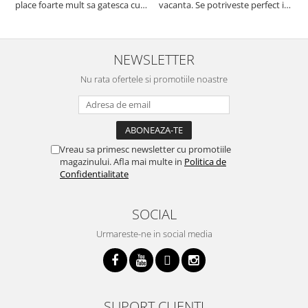
place foarte mult sa gatesca cu
vacanta. Se potriveste perfect in
c
acest aparat, fara efort si fara sa
decor, se curata perfect, este
v
trebuiasca sa tot invarta in
practic si util. Calitate foarte
b
cratita...ma gandesc serios sa imi
buna, recomand cu drag !
v
cumpar si eu! Recomand mult !
m
NEWSLETTER
Nu rata ofertele si promotiile noastre
Vreau sa primesc newsletter cu promotiile
magazinului. Afla mai multe in
Politica de
Confidentialitate
SOCIAL
Urmareste-ne in social media
SUPORT CLIENTI