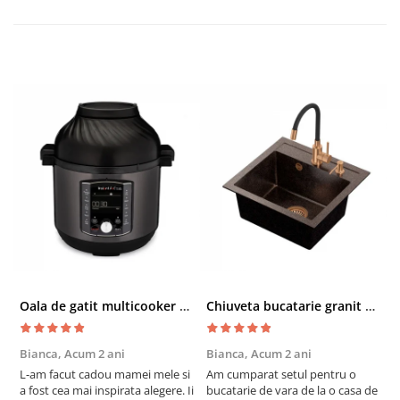
Oala de gatit multicooker 11 functii Instant Pot Pro Crisp 8 + Air Fryer 7.6 lt
Chiuveta bucatarie granit cu finisaj negru perlat/cupru Steingran Art Copper cu dozator si baterie Quadron
Bianca,
Acum 2 ani
Bianca,
Acum 2 ani
V
L-am facut cadou mamei mele si
Am cumparat setul pentru o
S
a fost cea mai inspirata alegere. Ii
bucatarie de vara de la o casa de
c