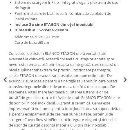
Sistem de scurgere InFino - integrat elegant și extrem de ușor
de îngrijit
Pentru instalare in blat , ideal în combinație cu blaturi de
înaltă calitate
incluse 2 x șine ETAGON din oțel inoxidabil
Dimensiuni :527x427/200mm
Adâncimea cuvei: 200 mm
Corp de baza :60 cm
Conceptul de sistem BLANCO ETAGON oferă versatilitate
avansată la chiuvetă. Această chiuvetă cu etaje orientată spre
nevoi este remarcabilă prin treapta sa integrată, care creează un
nivel suplimentar extrem de practic. Pozitionate pe treapta,
sinele ETAGON ofera utilizari posibile aproape nelimitate. De
exemplu, sunt ideale pentru a ține tigăi sau aburi, în care puteți
transfera legumele direct de pe masa de tăiat de deasupra. De
asemenea, vasul mare facilitează curățarea ustensilelor de
bucătărie greoaie, cum ar fi tăvile de copt. BLANCO ETAGON este
disponibil în oțel inoxidabil, Silgranit și ceramică. Gama este
impresionantă nu numai pentru funcționalitatea sa superlativă, ci
și pentru echipamentul de cea mai bună calitate. Sistemul de
scurgere C-overflow și InFino sunt integrate elegant și deosebit
de ușor de curățat datorită materialului din oțel inoxidabil.