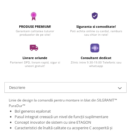
PRODUSE PREMIUM!
Siguranta si comoditate!
Garantam calitatea tuturor
Poti achita online cu cardul, ramburs
produselor de pe site!
sau chiar in rate!
Livrare oriunde
Consultant dedicat
Parteneri DPD, livram rapid, sigur si
Zilnic intre 9.30-19.00 Telefonic sau
uneori gratuit!
whatsapp
Descriere
Linie de design la comandă pentru montare in blat din SILGRANIT™
PuraDur™
Bol generos eșalonat
Pasul integrat creează un nivel de funcții suplimentare
Concept inovator de sistem cu sine ETAGON
Caracteristici de înaltă calitate cu acoperire C acoperită și