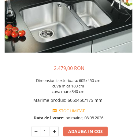
Prajitoare de paine
chiuvete
Combine frigorifice
Termostate si senzori Livolo
Rasnite de cafea
Sonerii electrice
Accesorii chiuvete bucatarie
Espressoare cafea
Roboti de bucatarie
Construieste singur
Gratar protectie chiuveta
Aparate de gatit-aragazuri
Spumarea laptelui
Scurgator farfurii
Module
Masina de spalat vase
Suporti burete
Panouri si rame
Accesorii
Tocatoare lemn si sticla
Seturi Electrocasnice
Sisteme de scurgere si cleme
Tavita scurgere vase/legume/fructe
2.479,00 RON
Dispenser detergent
Dimensiuni: exterioara: 605x450 cm
cuva mica 180 cm
cuva mare 340 cm
Marime produs
:
605x450/175 mm
STOC LIMITAT
Data de livrare:
poimaine, 08.08.2026
ADAUGA IN COS