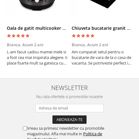
Oala de gatit multicooker 11 functii Instant Pot Pro Crisp 8 + Air Fryer 7.6 lt
Chiuveta bucatarie granit cu finisaj negru perlat/cupru Steingran Art Copper cu dozator si baterie Quadron
Bianca,
Acum 2 ani
Bianca,
Acum 2 ani
V
L-am facut cadou mamei mele si
Am cumparat setul pentru o
S
a fost cea mai inspirata alegere. Ii
bucatarie de vara de la o casa de
c
place foarte mult sa gatesca cu
vacanta. Se potriveste perfect in
c
acest aparat, fara efort si fara sa
decor, se curata perfect, este
v
trebuiasca sa tot invarta in
practic si util. Calitate foarte
b
cratita...ma gandesc serios sa imi
buna, recomand cu drag !
v
cumpar si eu! Recomand mult !
m
NEWSLETTER
Nu rata ofertele si promotiile noastre
Vreau sa primesc newsletter cu promotiile
magazinului. Afla mai multe in
Politica de