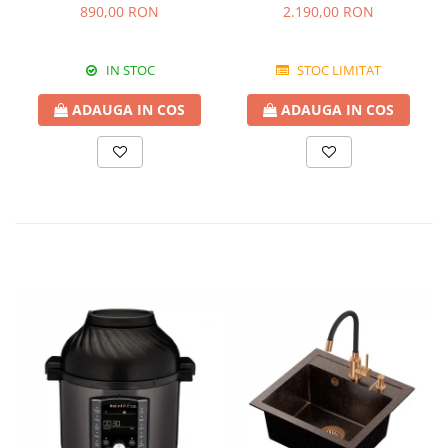
granit Bej Pigmentat /
FUSION 86BB
890,00 RON
2.190,00 RON
Avena
IN STOC
STOC LIMITAT
ADAUGA IN COS
ADAUGA IN COS