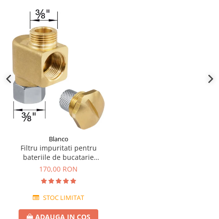
Blanco
Filtru impuritati pentru
bateriile de bucatarie
Blanco
170,00 RON
STOC LIMITAT
ADAUGA IN COS