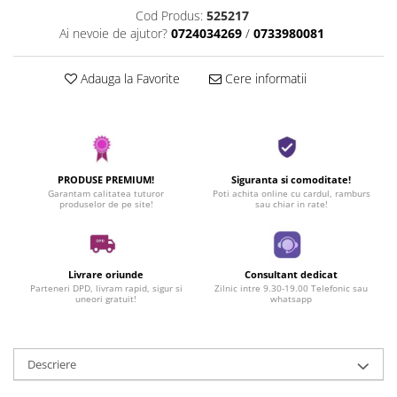
Cod Produs:
525217
Ai nevoie de ajutor?
0724034269
/
0733980081
Adauga la Favorite
Cere informatii
PRODUSE PREMIUM!
Siguranta si comoditate!
Garantam calitatea tuturor
Poti achita online cu cardul, ramburs
produselor de pe site!
sau chiar in rate!
Livrare oriunde
Consultant dedicat
Parteneri DPD, livram rapid, sigur si
Zilnic intre 9.30-19.00 Telefonic sau
uneori gratuit!
whatsapp
Descriere