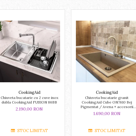
CookingAid
CookingAid
Chiuveta bucatarie cu 2 cuve inox
Chiuveta bucatarie granit
dubla CookingAid FUSION 86BB
CookingAid Cube ON7610 Bej
Pigmentat / Avena + accesorii
2.190,00 RON
montaj
1.690,00 RON
STOC LIMITAT
STOC LIMITAT