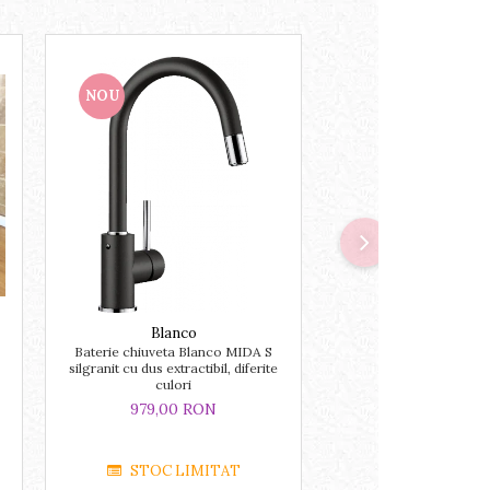
NOU
NOU
Blanco
Blanco
Baterie chiuveta Blanco MIDA S
BLANCO CLASSIM
silgranit cu dus extractibil, diferite
reversibila, finisaj ino
culori
excentric
979,00 RON
2.629,00 R
STOC LIMITAT
LA COMA