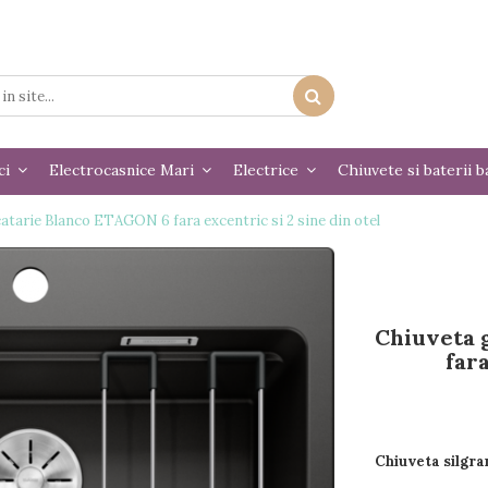
ci
Electrocasnice Mari
Electrice
Chiuvete si baterii b
atarie Blanco ETAGON 6 fara excentric si 2 sine din otel
Chiuveta 
fara
Chiuveta silgra