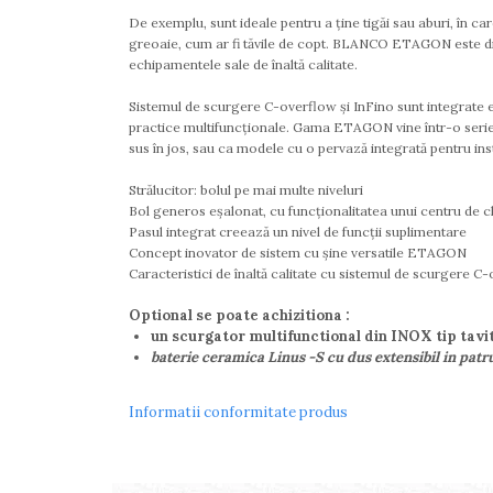
De exemplu, sunt ideale pentru a ține tigăi sau aburi, în c
greoaie, cum ar fi tăvile de copt. BLANCO ETAGON este dispo
echipamentele sale de înaltă calitate.
Sistemul de scurgere C-overflow și InFino sunt integrate ele
practice multifuncționale. Gama ETAGON vine într-o serie 
sus în jos, sau ca modele cu o pervază integrată pentru ins
Strălucitor: bolul pe mai multe niveluri
Bol generos eșalonat, cu funcționalitatea unui centru de c
Pasul integrat creează un nivel de funcții suplimentare
Concept inovator de sistem cu șine versatile ETAGON
Caracteristici de înaltă calitate cu sistemul de scurgere C
Optional se poate achizitiona :
un scurgator multifunctional din INOX tip tav
baterie ceramica Linus -S cu dus extensibil in patru
Informatii conformitate produs