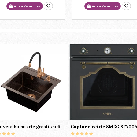
Adauga in cos
Adauga in cos
Chiuveta bucatarie granit cu finisaj negru perlat/cupru Steingran Art Copper cu dozator si baterie Quadron