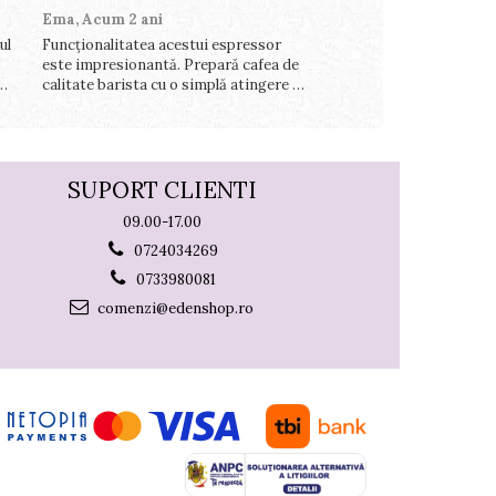
Ema,
Acum 2 ani
Paul G,
Acum 2 ani
ul
Funcționalitatea acestui espressor
Recomand moara de cere
!
este impresionantă. Prepară cafea de
oricui are nevoie de un apa
calitate barista cu o simplă atingere de
eficient pentru măcinarea
le
buton. Setările sunt ușor de
fie pentru uz personal, fi
elor
personalizat, permițând ajustarea
activități comerciale de 
intensității, temperaturii și cantității
dimensiuni. Este un adevă
de cafea pentru a sa...
gospodărie!
SUPORT CLIENTI
09.00-17.00
0724034269
0733980081
comenzi@edenshop.ro