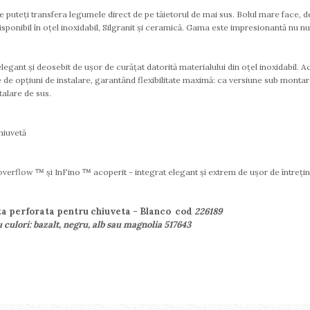
are puteți transfera legumele direct de pe tăietorul de mai sus. Bolul mare face,
nibil în oțel inoxidabil, Silgranit și ceramică. Gama este impresionantă nu numa
gant și deosebit de ușor de curățat datorită materialului din oțel inoxidabil. Acc
de opțiuni de instalare, garantând flexibilitate maximă: ca versiune sub montar
talare de sus.
hiuvetă
-overflow ™ și InFino ™ acoperit - integrat elegant și extrem de ușor de întrețin
ita perforata pentru chiuveta - Blanco cod
226189
 culori: bazalt, negru, alb sau magnolia 517643