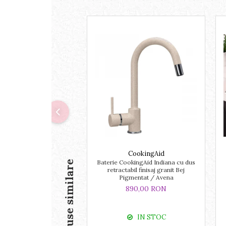
CookingAid
Baterie CookingAid Indiana cu dus
Produse similare
retractabil finisaj granit Bej
Pigmentat / Avena
890,00 RON
IN STOC