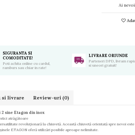
Ai nevoi
Adau
SIGURANTA SI
LIVRARE ORIUNDE
COMODITATE!
Parteneri DPD, livram rapid
Poti achita online cu cardul,
si uneori gratuit!
ramburs sau chiar in rate!
si livrare
Review-uri
(0)
2 sine Etagon din inox
stici atrăgătoare
ilitate revoluționară la chiuvetă. Această chiuvetă orientată spre nevoi este 
 șinele ETAGON oferă utilizări posibile aproape nelimitate.