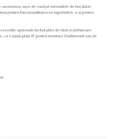
 de asemenea, ușor de curățat ustensilele de bucătărie
i pentru funcționalitatea sa superlativă, ci și pentru
esoriile opționale includ plăci de tăiat și șlefuitoare
e, cu o jantă plată IF pentru montare flushmount sau de
ut