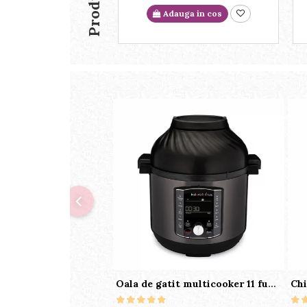
Adauga in cos
Oala de gatit multicooker 11 functii Instant Pot Pro Crisp 8 + Air Fryer 7.6 lt