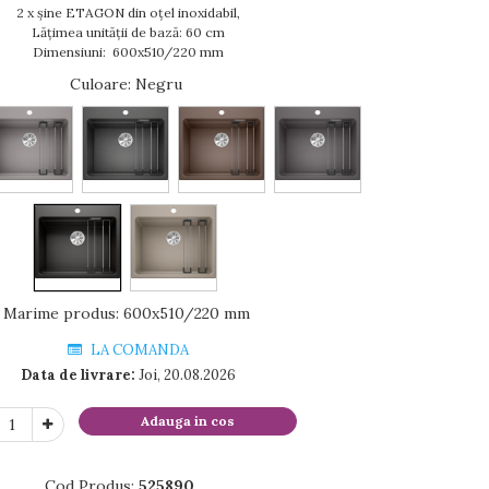
2 x șine ETAGON din oțel inoxidabil,
Lățimea unității de bază: 60 cm
Dimensiuni: 600x510/220 mm
Culoare
: Negru
Marime produs
:
600x510/220 mm
LA COMANDA
Data de livrare:
Joi, 20.08.2026
Adauga in cos
Cod Produs:
525890