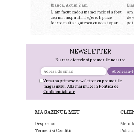
Bianca,
Acum 2 ani
Bia
L-am facut cadou mamei mele si a fost
Am 
cea mai inspirata alegere. Ii place
de v
foarte mult sa gatesca cu acest aparat,
pot
fara efort si fara sa trebuiasca sa tot
perf
invarta in cratita...ma gandesc serios
foa
sa imi cumpar si eu! Recomand mult !
NEWSLETTER
Nu rata ofertele si promotiile noastre
Vreau sa primesc newsletter cu promotiile
magazinului. Afla mai multe in
Politica de
Confidentialitate
MAGAZINUL MEU
CLIE
Despre noi
Metode
Termeni si Conditii
Politic