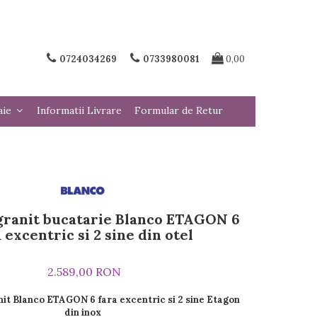
0724034269
0733980081
0,00
aie
Informatii Livrare
Formular de Retur
granit bucatarie Blanco ETAGON 6
 excentric si 2 sine din otel
2.589,00 RON
nit Blanco ETAGON 6 fara excentric si 2 sine Etagon
din inox