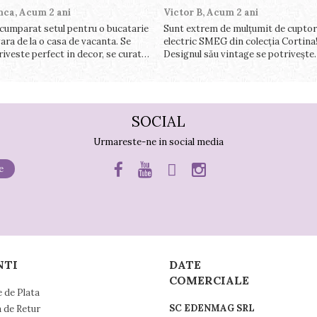
nca,
Acum 2 ani
Victor B,
Acum 2 ani
cumparat setul pentru o bucatarie
Sunt extrem de mulțumit de cuptor
ara de la o casa de vacanta. Se
electric SMEG din colecția Cortina
riveste perfect in decor, se curata
Designul său vintage se potrivește
ect, este practic si util. Calitate
perfect în bucătăria mea, iar funcții
rte buna, recomand cu drag !
variate de gătit fac pregătirea mes
o plăcere.
SOCIAL
Urmareste-ne in social media
NTI
DATE
COMERCIALE
 de Plata
SC EDENMAG SRL
a de Retur