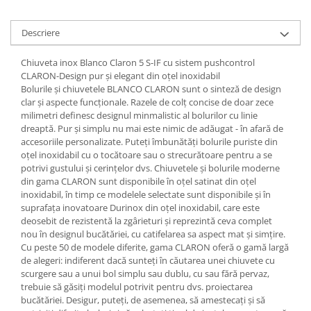
Descriere
Chiuveta inox Blanco Claron 5 S-IF cu sistem pushcontrol
CLARON-Design pur și elegant din oțel inoxidabil
Bolurile și chiuvetele BLANCO CLARON sunt o sinteză de design
clar și aspecte funcționale. Razele de colț concise de doar zece
milimetri definesc designul minmalistic al bolurilor cu linie
dreaptă. Pur și simplu nu mai este nimic de adăugat - în afară de
accesoriile personalizate. Puteți îmbunătăți bolurile puriste din
oțel inoxidabil cu o tocătoare sau o strecurătoare pentru a se
potrivi gustului și cerințelor dvs. Chiuvetele și bolurile moderne
din gama CLARON sunt disponibile în oțel satinat din oțel
inoxidabil, în timp ce modelele selectate sunt disponibile și în
suprafața inovatoare Durinox din oțel inoxidabil, care este
deosebit de rezistentă la zgârieturi și reprezintă ceva complet
nou în designul bucătăriei, cu catifelarea sa aspect mat și simțire.
Cu peste 50 de modele diferite, gama CLARON oferă o gamă largă
de alegeri: indiferent dacă sunteți în căutarea unei chiuvete cu
scurgere sau a unui bol simplu sau dublu, cu sau fără pervaz,
trebuie să găsiți modelul potrivit pentru dvs. proiectarea
bucătăriei. Desigur, puteți, de asemenea, să amestecați și să