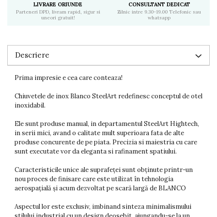
LIVRARE ORIUNDE
CONSULTANT DEDICAT
Parteneri DPD, livram rapid, sigur si
Zilnic intre 9.30-19.00 Telefonic sau
uneori gratuit!
whatsapp
Descriere
Prima impresie e cea care conteaza!
Chiuvetele de inox Blanco SteelArt redefinesc conceptul de otel
inoxidabil.
Ele sunt produse manual, in departamentul SteelArt Hightech,
in serii mici, avand o calitate mult superioara fata de alte
produse concurente de pe piata. Precizia si maiestria cu care
sunt executate vor da eleganta si rafinament spatiului.
Caracteristicile unice ale suprafeței sunt obținute printr-un
nou proces de finisare care este utilizat în tehnologia
aerospațială și acum dezvoltat pe scară largă de BLANCO
Aspectul lor este exclusiv, imbinand sinteza minimalismului
stilului industrial cu un design deosebit, ajungandu-se la un