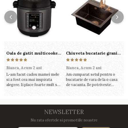
Oala de gatit multicooker 11 functii Instant Pot Pro Crisp 8 + Air Fryer 7.6 lt
Chiuveta bucatarie granit cu finisaj negru perlat/cupru Steingran Art Copper cu dozator si baterie Quadron
Bianca,
Acum 2 ani
Bianca,
Acum 2 ani
V
L-am facut cadou mamei mele
Am cumparat setul pentru o
S
si a fost cea mai inspirata
bucatarie de vara de la o casa
c
alegere. Ii place foarte mult sa
de vacanta. Se potriveste
c
gatesca cu acest aparat, fara
perfect in decor, se curata
v
efort si fara sa trebuiasca sa
perfect, este practic si util.
î
tot invarta in cratita...ma
Calitate foarte buna, recomand
v
gandesc serios sa imi cumpar
cu drag !
m
si eu! Recomand mult !
NEWSLETTER
Nu rata ofertele si promotiile noastre