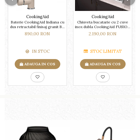
CookingAid
CookingAid
Baterie CookingAid Indiana cu
Chiuveta bucatarie cu 2 cuve
dus retractabil finisaj granit Bej
inox dubla CookingAid FUSION
Pigmentat / Avena
86BB
890,00 RON
2.190,00 RON
IN STOC
STOC LIMITAT
ADAUGA IN COS
ADAUGA IN COS