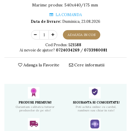
Marime produs
:
540x440/175 mm
LA COMANDA
Data de livrare:
Duminica, 23.08.2026
ADAUGA IN COS
Cod Produs:
521588
Ai nevoie de ajutor?
0724034269
/
0733980081
Adauga la Favorite
Cere informatii
PRODUSE PREMIUM!
SIGURANTA SI COMODITATE!
Garantam calitatea tuturor
Poti achita online cu cardul,
produselor de pe site!
ramburs sau chiar in rate!