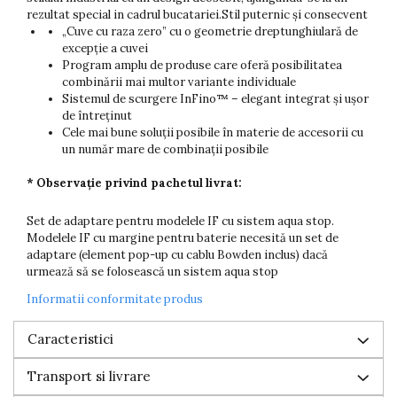
rezultat special in cadrul bucatariei.Stil puternic și consecvent
„Cuve cu raza zero” cu o geometrie dreptunghiulară de
excepție a cuvei
Program amplu de produse care oferă posibilitatea
combinării mai multor variante individuale
Sistemul de scurgere InFino™ – elegant integrat și ușor
de întreținut
Cele mai bune soluții posibile în materie de accesorii cu
un număr mare de combinații posibile
* Observație privind pachetul livrat:
Set de adaptare pentru modelele IF cu sistem aqua stop.
Modelele IF cu margine pentru baterie necesită un set de
adaptare (element pop-up cu cablu Bowden inclus) dacă
urmează să se folosească un sistem aqua stop
Informatii conformitate produs
Caracteristici
Transport si livrare