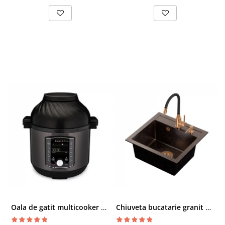
Oala de gatit multicooker 11 functii Instant Pot Pro Crisp 8 + Air Fryer 7.6 lt
Chiuveta bucatarie granit cu finisaj negru perlat/cupru Steingran Art Copper cu dozator si baterie Quadron