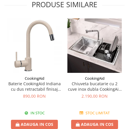
PRODUSE SIMILARE
CookingAid
CookingAid
Baterie CookingAid Indiana
Chiuveta bucatarie cu 2
cu dus retractabil finisaj
cuve inox dubla CookingAid
granit Bej Pigmentat /
FUSION 86BB
890,00 RON
2.190,00 RON
Avena
IN STOC
STOC LIMITAT
ADAUGA IN COS
ADAUGA IN COS