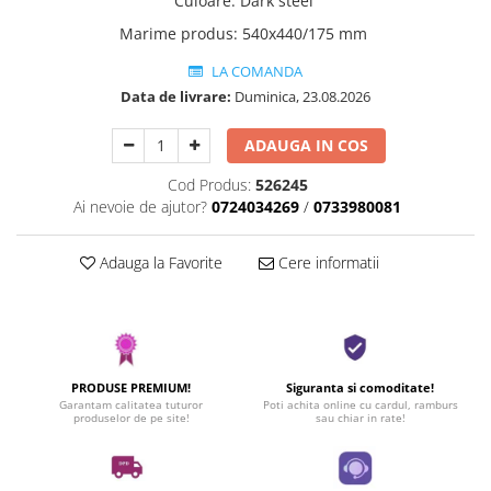
Culoare
:
Dark steel
Marime produs
:
540x440/175 mm
LA COMANDA
Data de livrare:
Duminica, 23.08.2026
ADAUGA IN COS
Cod Produs:
526245
Ai nevoie de ajutor?
0724034269
/
0733980081
Adauga la Favorite
Cere informatii
PRODUSE PREMIUM!
Siguranta si comoditate!
Garantam calitatea tuturor
Poti achita online cu cardul, ramburs
produselor de pe site!
sau chiar in rate!