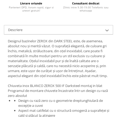
Livrare oriunde
Consultant dedicat
Parteneri DPD, livram rapid, sigur si
Zilnic intre 9.30-19.00 Telefonic sau
uneori gratuit!
whatsapp
Descriere
Designul bazinelor ZEROX din DARK STEEL este, de asemenea,
absolut nou și merită văzut. O suprafață elegantă, de culoare gri
închis, metalică, strălucitoare, din oțel inoxidabil, care poate fi
combinată în multe moduri pentru un stil exclusiv cu culoare și
materialitate. Oțelul inoxidabil pur și de înaltă calitate are o
senzație plăcută și caldă, care nu necesită nicio acoperire și, prin
urmare, este ușor de curățat și ușor de întreținut. Așadar,
aspectul elegant din oțel inoxidabil închis este păstrat mult timp.
Chiuveta inox BLANCO ZEROX 500 IF Darksteel montaj in blat
Programul de montare chiuvete încastrate într-un design cu rază
zero absolut
Design cu rază zero cu o geometrie dreptunghiulară de
excepție a cuvei
Aspect mat catifelat cu o structură omogenă a suprafeței și
cald și plăcut la atingere