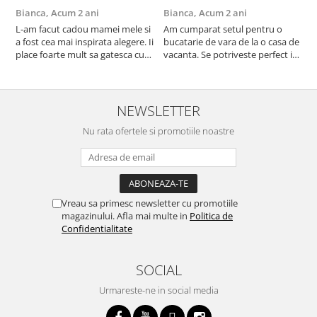
Bianca,
Acum 2 ani
Bianca,
Acum 2 ani
V
L-am facut cadou mamei mele si
Am cumparat setul pentru o
S
a fost cea mai inspirata alegere. Ii
bucatarie de vara de la o casa de
c
place foarte mult sa gatesca cu
vacanta. Se potriveste perfect in
c
acest aparat, fara efort si fara sa
decor, se curata perfect, este
v
trebuiasca sa tot invarta in
practic si util. Calitate foarte
b
cratita...ma gandesc serios sa imi
buna, recomand cu drag !
v
cumpar si eu! Recomand mult !
m
NEWSLETTER
Nu rata ofertele si promotiile noastre
Vreau sa primesc newsletter cu promotiile
magazinului. Afla mai multe in
Politica de
Confidentialitate
SOCIAL
Urmareste-ne in social media