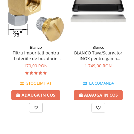
Blanco
Blanco
BLANCO Tava/Scurgator
Filtru impuritati pentru
INOX pentru gama
bateriile de bucatarie
STEELART
Blanco
1.749,00 RON
170,00 RON
LA COMANDA
STOC LIMITAT
ADAUGA IN COS
ADAUGA IN COS