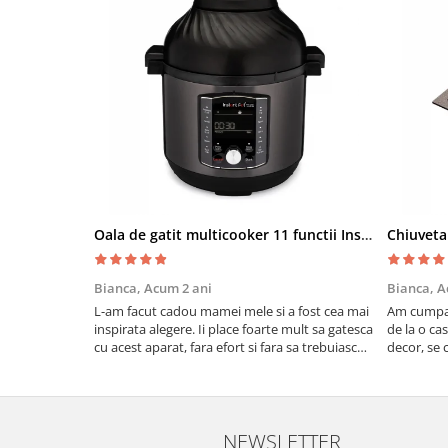
Oala de gatit multicooker 11 functii Instant Pot Pro Crisp 8 + Air Fryer 7.6 lt
Bianca,
Acum 2 ani
Bianca,
A
L-am facut cadou mamei mele si a fost cea mai
Am cumpar
inspirata alegere. Ii place foarte mult sa gatesca
de la o ca
cu acest aparat, fara efort si fara sa trebuiasca
decor, se c
sa tot invarta in cratita...ma gandesc serios sa
Calitate f
imi cumpar si eu! Recomand mult !
NEWSLETTER