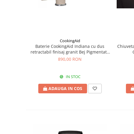
CookingAid
Baterie CookingAid Indiana cu dus
Chiuveta
retractabil finisaj granit Bej Pigmentat /
Avena
890,00 RON
IN STOC
ADAUGA IN COS