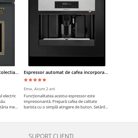
Cuptor electric SMEG SF700AO colectia Cortina
Espressor automat de cafea incorporabil De Dietrich Platinum
Moara cere
Ema,
Acum 2 ani
Paul G,
Acum
 electric
Funcționalitatea acestui espressor este
Recomand moa
său
impresionantă. Prepară cafea de calitate
are nevoie de
tăria mea,
barista cu o simplă atingere de buton. Setările
măcinarea cer
tirea
sunt ușor de personalizat, permițând ajustarea
fie pentru ac
intensității, temperaturii și cantității de cafea
dimensiuni. E
pentru a sa...
gospodărie!
SUPORT CLIENTI