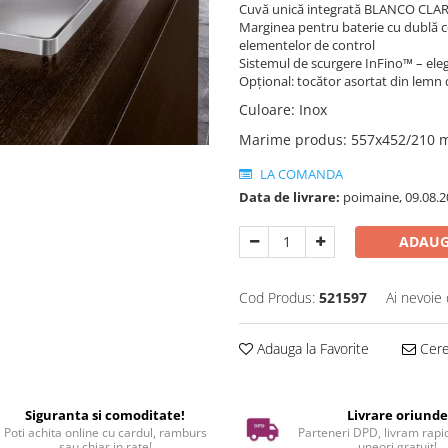
Cuvă unică integrată BLANCO CLA
Marginea pentru baterie cu dublă co
elementelor de control
Sistemul de scurgere InFino™ – eleg
Opțional: tocător asortat din lemn 
Culoare
:
Inox
Marime produs
:
557x452/210
LA COMANDA
Data de livrare:
poimaine, 09.08.2
ADAUG
Cod Produs:
521597
Ai nevoie 
Adauga la Favorite
Cere 
Siguranta si comoditate!
Livrare oriund
Poti achita online cu cardul, ramburs
Parteneri DPD, livram rapid
sau chiar in rate!
uneori gratuit!