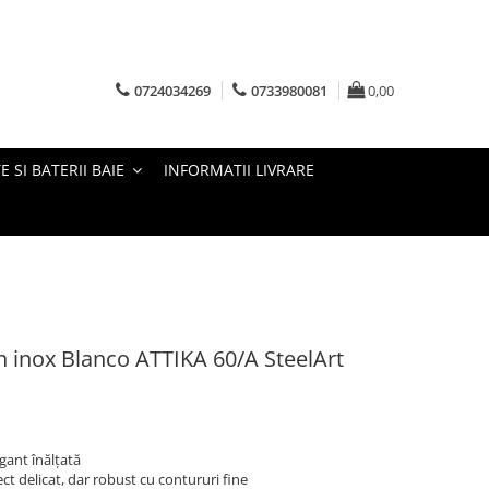
0724034269
0733980081
0,00
E SI BATERII BAIE
INFORMATII LIVRARE
in inox Blanco ATTIKA 60/A SteelArt
gant înălțată
ct delicat, dar robust cu contururi fine