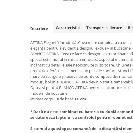
Caracteristici
Transport si livrare
Re
Descriere
ATTIKA Eleganță încadrată .Cuva mare combinata cu un cadr
eleganță pentru a evidenția designul exclusiv al bucătăriei
BLANCO ATTIKA. Ceea ce face ca designul extraordinar al ch
special este modul în care accentuează aspectul materialului
încântat cu detaliile sale neobișnuite și izbitoare. Chiuvete
premiate oferă, de asemenea, un plus de confort. Atunci 
mare de scurgere și tăierea de punte compusă din nuc, care p
moduri, bolurile BLANCO ATTIKA devin o stație remarcabilă 
Optează pentru BLANCO ATTIKA pentru a introduce accente
modern de bucătărie.
lățimea corpului de bază:
60 cm
* Dacă nu este combinat cu bateria cu dublă comandă
se datorează faptului că controlul pentru robinet est
Sistemul aquastop cu comandă de la distanță și ele