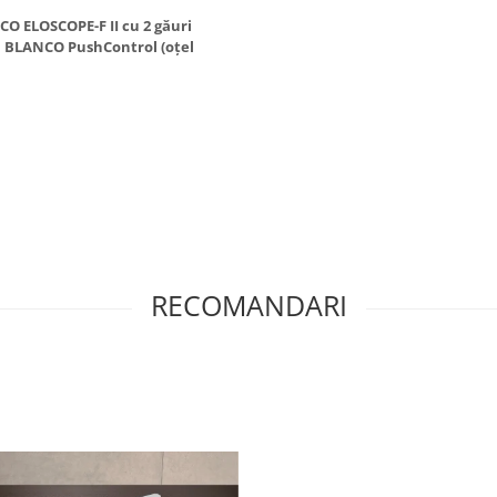
O ELOSCOPE-F II cu 2 găuri
u BLANCO PushControl (oțel
RECOMANDARI