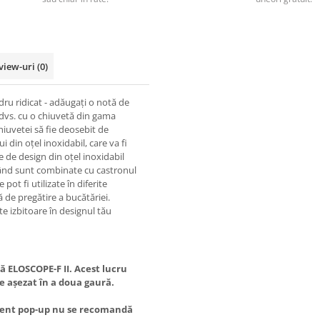
view-uri
(0)
u ridicat - adăugați o notă de
 dvs. cu o chiuvetă din gama
iuvetei să fie deosebit de
 din oțel inoxidabil, care va fi
le de design din oțel inoxidabil
când sunt combinate cu castronul
ot fi utilizate în diferite
de pregătire a bucătăriei.
 izbitoare în designul tău
 ELOSCOPE-F II. Acest lucru
e așezat în a doua gaură.
ment pop-up nu se recomandă