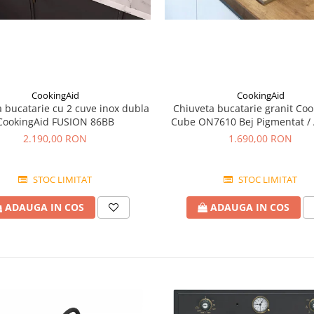
CookingAid
CookingAid
 bucatarie cu 2 cuve inox dubla
Chiuveta bucatarie granit Coo
CookingAid FUSION 86BB
Cube ON7610 Bej Pigmentat /
accesorii montaj
2.190,00 RON
1.690,00 RON
STOC LIMITAT
STOC LIMITAT
ADAUGA IN COS
ADAUGA IN COS