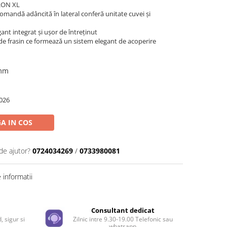
RON XL
mandă adâncită în lateral conferă unitate cuvei și
ant integrat și ușor de întreținut
de frasin ce formează un sistem elegant de acoperire
 mm
026
A IN COS
de ajutor?
0724034269
/
0733980081
informatii
e
Consultant dedicat
, sigur si
Zilnic intre 9.30-19.00 Telefonic sau
whatsapp