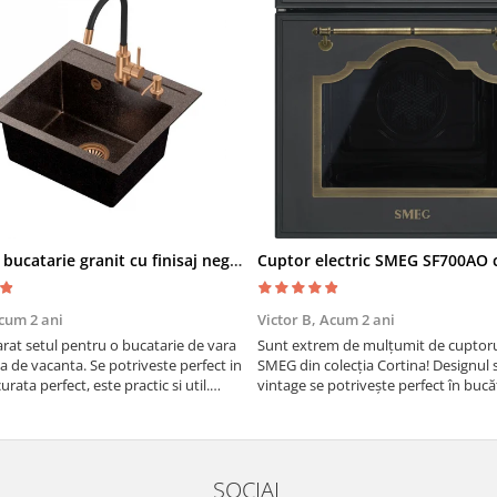
Chiuveta bucatarie granit cu finisaj negru perlat/cupru Steingran Art Copper cu dozator si baterie Quadron
cum 2 ani
Victor B,
Acum 2 ani
at setul pentru o bucatarie de vara
Sunt extrem de mulțumit de cuptorul
sa de vacanta. Se potriveste perfect in
SMEG din colecția Cortina! Designul 
urata perfect, este practic si util.
vintage se potrivește perfect în bucă
oarte buna, recomand cu drag !
iar funcțiile variate de gătit fac pregă
meselor o plăcere.
SOCIAL