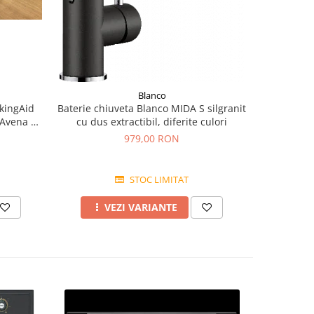
Blanco
kingAid
Baterie chiuveta Blanco MIDA S silgranit
BLANCO 
 Avena +
cu dus extractibil, diferite culori
finis
979,00 RON
STOC LIMITAT
VEZI VARIANTE
A