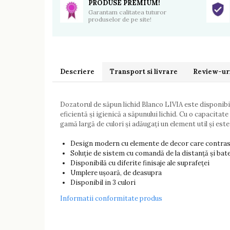
PRODUSE PREMIUM!
Garantam calitatea tuturor
produselor de pe site!
Descriere
Transport si livrare
Review-ur
Dozatorul de săpun lichid Blanco LIVIA este disponibil 
eficientă și igienică a săpunului lichid. Cu o capacita
gamă largă de culori și adăugați un element util și este
Design modern cu elemente de decor care contras
Soluție de sistem cu comandă de la distanță și bat
Disponibilă cu diferite finisaje ale suprafeței
Umplere ușoară, de deasupra
Disponibil in 3 culori
Informatii conformitate produs