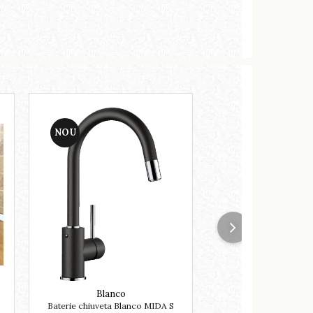
NOU
NOU
Blanco
Blanco
Baterie chiuveta Blanco MIDA S
BLANCO CLASSIM