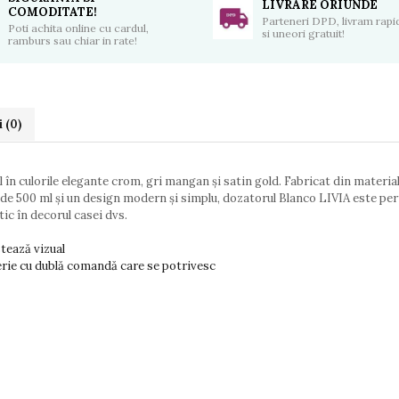
LIVRARE ORIUNDE
COMODITATE!
Parteneri DPD, livram rapid
Poti achita online cu cardul,
si uneori gratuit!
ramburs sau chiar in rate!
i
(0)
în culorile elegante crom, gri mangan și satin gold. Fabricat din materiale
te de 500 ml și un design modern și simplu, dozatorul Blanco LIVIA este per
tic în decorul casei dvs.
tează vizual
erie cu dublă comandă care se potrivesc