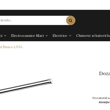
ci
Electrocasnice Mari
Electrice
Chiuvete si baterii b
id Blanco LIVIA
Doza
Dozatorul sap
Atenție