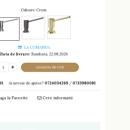
Culoare
: Crom
LA COMANDA
Data de livrare:
Sambata, 22.08.2026
ADAUGA IN COS
91
Ai nevoie de ajutor?
0724034269
/
0733980081
ga la Favorite
Cere informatii
Distribuie
pe
Facebook