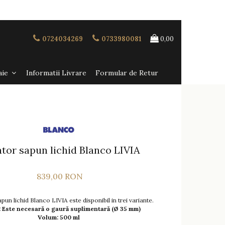
0724034269
0733980081
0,00
aie
Informatii Livrare
Formular de Retur
tor sapun lichid Blanco LIVIA
839,00 RON
un lichid Blanco LIVIA este disponibil in trei variante.
: Este necesară o gaură suplimentară (Ø 35 mm)
Volum: 500 ml