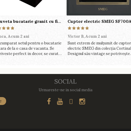
Chiuveta bucatarie granit cu finisaj negru perlat/cupru Steingran Art Copper cu dozator si baterie Quadron
nca,
Acum 2 ani
Victor B,
Acum 2 ani
cumparat setul pentru o bucatarie
Sunt extrem de mulțumit de cuptor
ara de la o casa de vacanta. Se
electric SMEG din colecția Cortina
riveste perfect in decor, se curata
Designul său vintage se potrivește
ect, este practic si util. Calitate
perfect în bucătăria mea, iar funcții
rte buna, recomand cu drag !
variate de gătit fac pregătirea mes
o plăcere.
SOCIAL
Urmareste-ne in social media