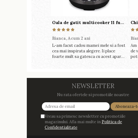
Oala de gatit multicooker 11 functii Instant Pot Pro Crisp 8 + Air Fryer 7.6 lt
Bianca,
Acum 2 ani
Bia
L-am facut cadou mamei mele si a fost
Am 
cea mai inspirata alegere. Ii place
de v
foarte mult sa gatesca cu acest aparat,
pot
fara efort si fara sa trebuiasca sa tot
perf
invarta in cratita...ma gandesc serios
foa
sa imi cumpar si eu! Recomand mult !
NEWSLETTER
Nu rata ofertele si promotiile noastre
Vreau sa primesc newsletter cu promotiile
magazinului. Afla mai multe in
Politica de
Confidentialitate