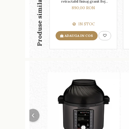
Produse similare
retractabil finisaj granit Bej
Pigmentat / Avena
890,00 RON
IN STOC
ADAUGA IN COS