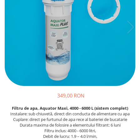
Prajitoare de paine
chiuvete
Combine frigorifice
Termostate si senzori Livolo
Rasnite de cafea
Sonerii electrice
Accesorii chiuvete bucatarie
Espressoare cafea
Roboti de bucatarie
Construieste singur
Gratar protectie chiuveta
Aparate de gatit-aragazuri
Spumarea laptelui
Scurgator farfurii
Module
Masina de spalat vase
Suporti burete
Panouri si rame
Accesorii
Tocatoare lemn si sticla
Seturi Electrocasnice
Sisteme de scurgere si cleme
Tavita scurgere vase/legume/fructe
Dispenser detergent
349,00 RON
Filtru de apa, Aquator Maxi, 4000 - 6000 L (sistem complet)
Instalare: sub chiuvetă, direct din conducta de alimentare cu apa
Cuplare: direct pe furtunul de apa rece al bateriei de bucatarie
Durata maxima de folosire a elementului filtrant: 6 luni
Filtru inclus: 4000 - 6000 litri,
Debit de lucru: 1.9 – 4.0 l/min,