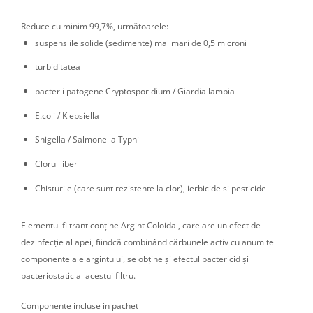
Reduce cu minim 99,7%, următoarele:
suspensiile solide (sedimente) mai mari de 0,5 microni
turbiditatea
bacterii patogene Cryptosporidium / Giardia lambia
E.coli / Klebsiella
Shigella / Salmonella Typhi
Clorul liber
Chisturile (care sunt rezistente la clor), ierbicide si pesticide
Elementul filtrant conține Argint Coloidal, care are un efect de
dezinfecție al apei, fiindcă combinând cărbunele activ cu anumite
componente ale argintului, se obține și efectul bactericid și
bacteriostatic al acestui filtru.
Componente incluse in pachet