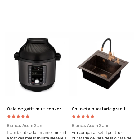
Oala de gatit multicooker 11 functii Instant Pot Pro Crisp 8 + Air Fryer 7.6 lt
Chiuveta bucatarie granit cu finisaj negru perlat/cupru Steingran Art Copper cu dozator si baterie Quadron
Bianca,
Acum 2 ani
Bianca,
Acum 2 ani
V
L-am facut cadou mamei mele si
Am cumparat setul pentru o
S
a fost cea mai inspirata alegere. Ii
bucatarie de vara de la o casa de
c