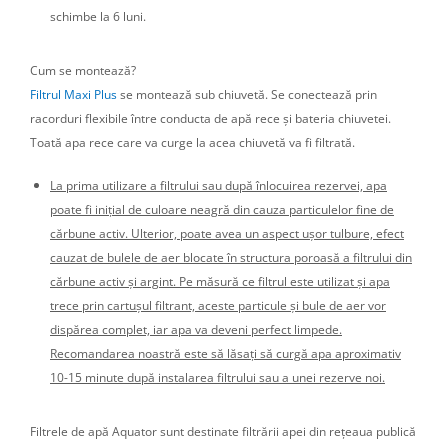
schimbe la 6 luni.
Cum se montează?
Filtrul Maxi Plus
se montează sub chiuvetă. Se conectează prin
racorduri flexibile între conducta de apă rece și bateria chiuvetei.
Toată apa rece care va curge la acea chiuvetă va fi filtrată.
La prima utilizare a filtrului sau după înlocuirea rezervei, apa
poate fi inițial de culoare neagră din cauza particulelor fine de
cărbune activ. Ulterior, poate avea un aspect ușor tulbure, efect
cauzat de bulele de aer blocate în structura poroasă a filtrului din
cărbune activ și argint. Pe măsură ce filtrul este utilizat și apa
trece prin cartușul filtrant, aceste particule și bule de aer vor
dispărea complet, iar apa va deveni perfect limpede.
Recomandarea noastră este să lăsați să curgă apa aproximativ
10-15 minute după instalarea filtrului sau a unei rezerve noi.
Filtrele de apă Aquator sunt destinate filtrării apei din rețeaua publică