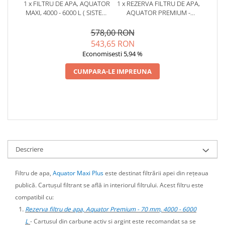
1 x FILTRU DE APA, AQUATOR
1 x REZERVA FILTRU DE APA,
MAXI, 4000 - 6000 L ( SISTEM
AQUATOR PREMIUM -
COMPLET )
DIAMETRU 70 MM, 4000 - 6000
L, NEGRU
578,00 RON
543,65 RON
Economisesti 5,94 %
CUMPARA-LE IMPREUNA
Descriere
Filtru de apa,
Aquator Maxi Plus
este destinat filtrării apei din rețeaua
publică. Cartușul filtrant se află in interiorul filtrului. Acest filtru este
compatibil cu:
Rezerva filtru de apa, Aquator Premium - 70 mm, 4000 - 6000
L
- Cartusul din carbune activ si argint este recomandat sa se