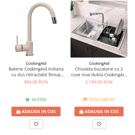
CookingAid
CookingAid
Baterie CookingAid Indiana
Chiuveta bucatarie cu 2
cu dus retractabil finisaj
cuve inox dubla CookingAid
granit Bej Pigmentat /
FUSION 86BB
890,00 RON
2.190,00 RON
Avena
IN STOC
STOC LIMITAT
ADAUGA IN COS
ADAUGA IN COS