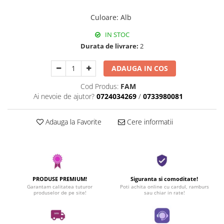
Culoare
:
Alb
IN STOC
Durata de livrare:
2
ADAUGA IN COS
Cod Produs:
FAM
Ai nevoie de ajutor?
0724034269
/
0733980081
Adauga la Favorite
Cere informatii
PRODUSE PREMIUM!
Siguranta si comoditate!
Garantam calitatea tuturor
Poti achita online cu cardul, ramburs
produselor de pe site!
sau chiar in rate!