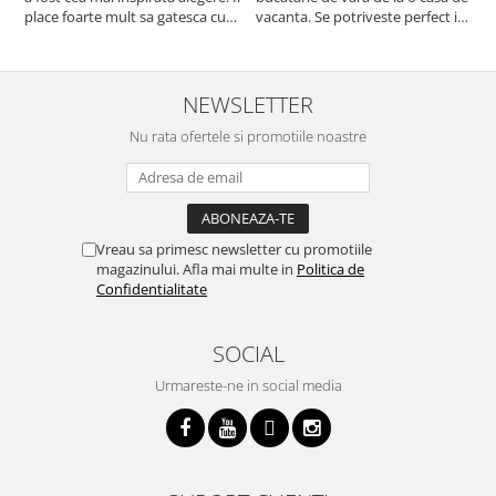
place foarte mult sa gatesca cu
vacanta. Se potriveste perfect in
c
acest aparat, fara efort si fara sa
decor, se curata perfect, este
v
trebuiasca sa tot invarta in
practic si util. Calitate foarte
b
cratita...ma gandesc serios sa imi
buna, recomand cu drag !
v
cumpar si eu! Recomand mult !
m
NEWSLETTER
Nu rata ofertele si promotiile noastre
Vreau sa primesc newsletter cu promotiile
magazinului. Afla mai multe in
Politica de
Confidentialitate
SOCIAL
Urmareste-ne in social media