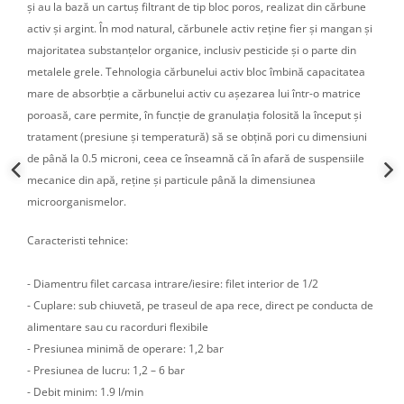
și au la bază un cartuș filtrant de tip bloc poros, realizat din cărbune
activ și argint. În mod natural, cărbunele activ reține fier și mangan și
majoritatea substanțelor organice, inclusiv pesticide și o parte din
metalele grele. Tehnologia cărbunelui activ bloc îmbină capacitatea
mare de absorbție a cărbunelui activ cu așezarea lui într-o matrice
poroasă, care permite, în funcție de granulația folosită la început și
tratament (presiune și temperatură) să se obțină pori cu dimensiuni
de până la 0.5 microni, ceea ce înseamnă că în afară de suspensiile
mecanice din apă, reține și particule până la dimensiunea
microorganismelor.
Caracteristi tehnice:
- Diamentru filet carcasa intrare/iesire: filet interior de 1/2
- Cuplare: sub chiuvetă, pe traseul de apa rece, direct pe conducta de
alimentare sau cu racorduri flexibile
- Presiunea minimă de operare: 1,2 bar
- Presiunea de lucru: 1,2 – 6 bar
- Debit minim: 1.9 l/min