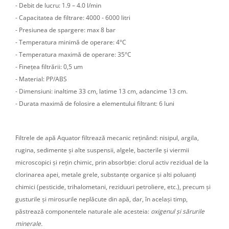
- Debit de lucru: 1.9 – 4.0 l/min
- Capacitatea de filtrare: 4000 - 6000 litri
- Presiunea de spargere: max 8 bar
- Temperatura minimă de operare: 4°C
- Temperatura maximă de operare: 35°C
- Finețea filtrării: 0,5 um
- Material: PP/ABS
- Dimensiuni: inaltime 33 cm, latime 13 cm, adancime 13 cm.
- Durata maximă de folosire a elementului filtrant: 6 luni
Filtrele de apă Aquator filtrează mecanic reținând: nisipul, argila,
rugina, sedimente și alte suspensii, algele, bacterile și viermii
microscopici și rețin chimic, prin absorbție: clorul activ rezidual de la
clorinarea apei, metale grele, substanțe organice și alti poluanți
chimici (pesticide, trihalometani, reziduuri petroliere, etc.), precum și
gusturile și mirosurile neplăcute din apă, dar, în același timp,
păstrează componentele naturale ale acesteia:
oxigenul și sărurile
minerale.