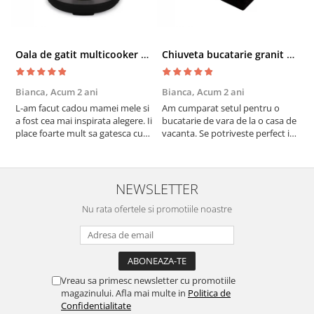
Oala de gatit multicooker 11 functii Instant Pot Pro Crisp 8 + Air Fryer 7.6 lt
Chiuveta bucatarie granit cu finisaj negru perlat/cupru Steingran Art Copper cu dozator si baterie Quadron
Bianca,
Acum 2 ani
Bianca,
Acum 2 ani
V
L-am facut cadou mamei mele si
Am cumparat setul pentru o
S
a fost cea mai inspirata alegere. Ii
bucatarie de vara de la o casa de
c
place foarte mult sa gatesca cu
vacanta. Se potriveste perfect in
c
acest aparat, fara efort si fara sa
decor, se curata perfect, este
v
trebuiasca sa tot invarta in
practic si util. Calitate foarte
b
cratita...ma gandesc serios sa imi
buna, recomand cu drag !
v
cumpar si eu! Recomand mult !
m
NEWSLETTER
Nu rata ofertele si promotiile noastre
Vreau sa primesc newsletter cu promotiile
magazinului. Afla mai multe in
Politica de
Confidentialitate