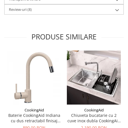
Review-uri
(8)
PRODUSE SIMILARE
CookingAid
CookingAid
Baterie CookingAid Indiana
Chiuveta bucatarie cu 2
cu dus retractabil finisaj
cuve inox dubla CookingAid
granit Bej Pigmentat /
FUSION 86BB
890,00 RON
2.190,00 RON