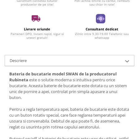
Garantam calitatea tuturor
Poti achita online cu cardul, ramburs
produselor de pe site!
sau chiar in rate!
Livrare oriunde
Consultant dedicat
Parteneri DPD, livram rapid, sigur si
Zilnic intre 9.30-19.00 Telefonic sau
uneori gratuit!
whatsapp
Descriere
Bateria de bucatarie model SWAN de la producatorul
Rubineta
este o solutie moderna si intuitiva pentru orice
bucatarie. Aceasta baterie de bucatarie este dotata cu un sistem
unic de pornire a apei, controlat prin simpla apasare a unui
buton.
Pentru a regla temperatura apei, bateria de bucatarie este dotata
cu un buton rotativ special, care face reglarea temperaturii apei
usoara si convenabila. Debitul de apa poate fi, de asemenea,
reglat cu usurinta prin rotirea capului aeratorului.
Butonul on/off al bateriei de bucatarie este usor de utilizat, astfel