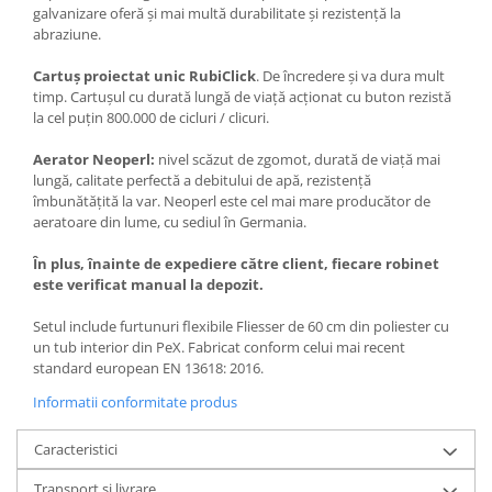
galvanizare oferă și mai multă durabilitate și rezistență la
abraziune.
Cartuș proiectat unic RubiClick
. De încredere și va dura mult
timp. Cartușul cu durată lungă de viață acționat cu buton rezistă
la cel puțin 800.000 de cicluri / clicuri.
Aerator Neoperl:
nivel scăzut de zgomot, durată de viață mai
lungă, calitate perfectă a debitului de apă, rezistență
îmbunătățită la var. Neoperl este cel mai mare producător de
aeratoare din lume, cu sediul în Germania.
În plus, înainte de expediere către client, fiecare robinet
este verificat manual la depozit.
Setul include furtunuri flexibile Fliesser de 60 cm din poliester cu
un tub interior din PeX. Fabricat conform celui mai recent
standard european EN 13618: 2016.
Informatii conformitate produs
Caracteristici
Transport si livrare