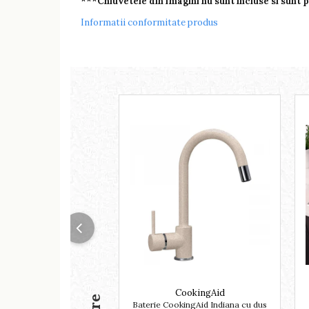
***Chiuvetele din imagini nu sunt incluse si sunt 
Informatii conformitate produs
CookingAid
Baterie CookingAid Indiana cu dus