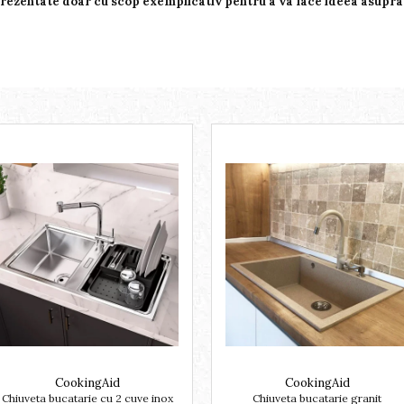
prezentate doar cu scop exemplicativ pentru a va face ideea asupra 
CookingAid
CookingAid
Chiuveta bucatarie cu 2 cuve inox
Chiuveta bucatarie granit