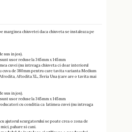
e pe marginea chiuvetei daca chiuveta se instaleaza pe
 sus in jos).
le sunt usor reduse la 345mm x 145mm
mea cuvei (nu intreaga chiuveta ci doar interiorul
 cu cuva de 380mm pentru care tavita varianta Medium
odita, Aftodita XL, Seria Una (care are o tavita mai
 sus in jos).
le sunt usor reduse la 345mm x 145mm
roducatori cu conditia ca latimea cuvei (nu intreaga
cu ajutorul scurgatorului se poate crea o zona de
 mici, pahare si cani.