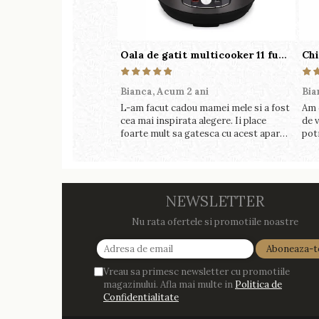
Oala de gatit multicooker 11 functii Instant Pot Pro Crisp 8 + Air Fryer 7.6 lt
Bianca,
Acum 2 ani
Bia
L-am facut cadou mamei mele si a fost
Am 
cea mai inspirata alegere. Ii place
de v
foarte mult sa gatesca cu acest aparat,
pot
fara efort si fara sa trebuiasca sa tot
perf
invarta in cratita...ma gandesc serios
foa
sa imi cumpar si eu! Recomand mult !
NEWSLETTER
Nu rata ofertele si promotiile noastre
Vreau sa primesc newsletter cu promotiile
magazinului. Afla mai multe in
Politica de
Confidentialitate