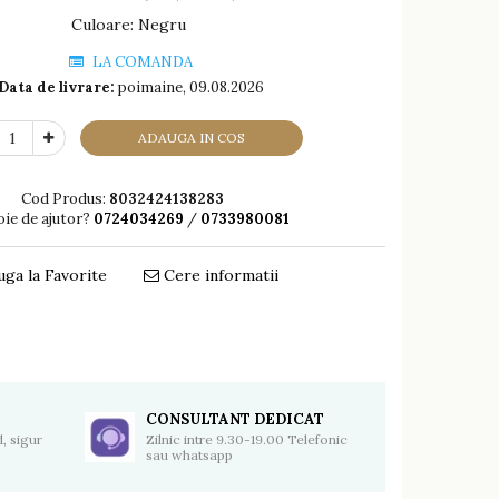
Culoare
:
Negru
LA COMANDA
Data de livrare:
poimaine, 09.08.2026
ADAUGA IN COS
Cod Produs:
8032424138283
oie de ajutor?
0724034269
/
0733980081
ga la Favorite
Cere informatii
Distribuie
pe
Facebook
CONSULTANT DEDICAT
, sigur
Zilnic intre 9.30-19.00 Telefonic
sau whatsapp