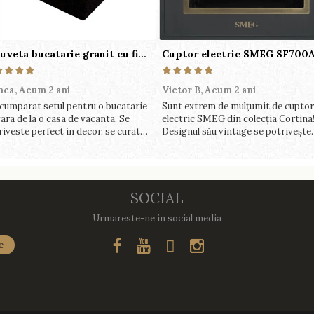
Chiuveta bucatarie granit cu finisaj negru perlat/cupru Steingran Art Copper cu dozator si baterie Quadron
nca,
Acum 2 ani
Victor B,
Acum 2 ani
cumparat setul pentru o bucatarie
Sunt extrem de mulțumit de cuptor
ara de la o casa de vacanta. Se
electric SMEG din colecția Cortina
riveste perfect in decor, se curata
Designul său vintage se potrivește
ect, este practic si util. Calitate
perfect în bucătăria mea, iar funcții
rte buna, recomand cu drag !
variate de gătit fac pregătirea mes
o plăcere.
SOCIAL
Urmareste-ne in social media