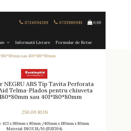
0724034269
0733980081
0,00
aie
Informatii Livrare
Formular de Retur
23*180*80mm sau 401*180*80mm
r NEGRU ABS Tip Tavita Perforata
id Telma-Plados pentru chiuveta
180*80mm sau 401*180*80mm
250,00 RON
: 423 x 180mm x 80mm /401mm x 180mm x 80mm.
Material: INOX 18/10 (SUS304)