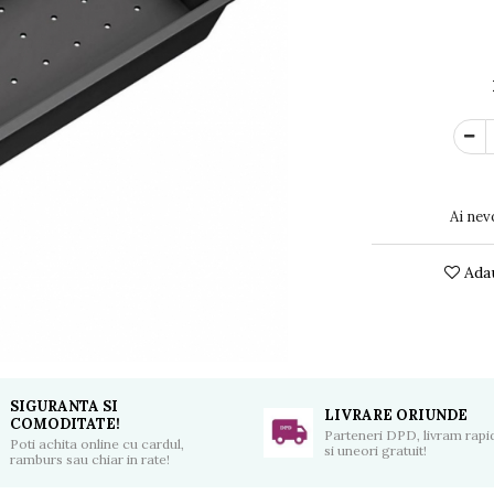
Ai nev
Adau
SIGURANTA SI
LIVRARE ORIUNDE
COMODITATE!
Parteneri DPD, livram rapid
Poti achita online cu cardul,
si uneori gratuit!
ramburs sau chiar in rate!