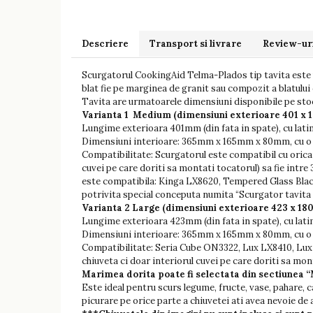
Descriere
Transport si livrare
Review-ur
Scurgatorul CookingAid Telma-Plados tip tavita este 
blat fie pe marginea de granit sau compozit a blatului
Tavita are urmatoarele dimensiuni disponibile pe sto
Varianta 1 Medium (dimensiuni exterioare 401 x 
Lungime exterioara 401mm (din fata in spate), cu lati
Dimensiuni interioare: 365mm x 165mm x 80mm, cu o us
Compatibilitate: Scurgatorul este compatibil cu oricar
cuvei pe care doriti sa montati tocatorul) sa fie in
este compatibila: Kinga LX8620, Tempered Glass Black
potrivita special conceputa numita “Scurgator tavita
Varianta 2
Large
(dimensiuni exterioare 423 x 18
Lungime exterioara 423mm (din fata in spate), cu lati
Dimensiuni interioare: 365mm x 165mm x 80mm, cu o us
Compatibilitate: Seria Cube ON3322, Lux LX8410, Lux St
chiuveta ci doar interiorul cuvei pe care doriti sa mo
Marimea dorita poate fi selectata din sectiunea
Este ideal pentru scurs legume, fructe, vase, pahare, 
picurare pe orice parte a chiuvetei ati avea nevoie de a