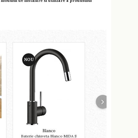
modulul de instalare si utilizare a produsului
NOU
NOU
Blanco
Blanco
Baterie chiuveta Blanco MIDA S
BLANCO CLASSIM