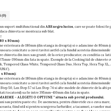
i
(0)
un suport multifunctional din
ABS negru lucios
, care se poate folosi fi
 daca chiuveta se monteaza sub blat.
c:
180 x 80mm)
:
me exterioara de 180mm (din stanga in dreapta) si o adancime de 80mm (de
oara conicitate a cuvei tavitei astfel ca la fundul acesteia dimensiuni
e chiuveta din inox sau granit, de la orice producator, cu conditia ca lati
tre 375mm-390mm din fata in spate. Exemple de la CookingAid de chiuvete
, Tempered Glass White, Tempered Glass Duo, Hera Top, Hera Top XL, Afr
 UNA”).
0 x 80mm):
me exterioara de 180mm (din stanga in dreapta) si o adancime de 80mm (de
oara conicitate a cuvei tavitei astfel ca la fundul acesteia dimensiuni
ep 50, Lux Step 57 si Lux Step 74 si alte modele de chiuvete de la alti p
ntati tocatorul) sa fie intre 395mm-410mm din fata in spate.
 “MARIME – ALEGETI O OPTIUNE ” situata sub pretul produsului.
cani sau pentru paste etc. De asemenea, pentru chiuvetele cu o cuva mare, 
ceasta, fiind util si pentru scurgerea farfuriilor, a tacamuri, a vaselor mai