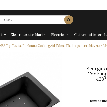
ci
Electrocasnice Mari
Electrice
Chiuvete si baterii b
BS Tip Tavita Perforata CookingAid Telma-Plados pentru chiuveta 4
Scurgato
CookingA
423*
Dimensiune