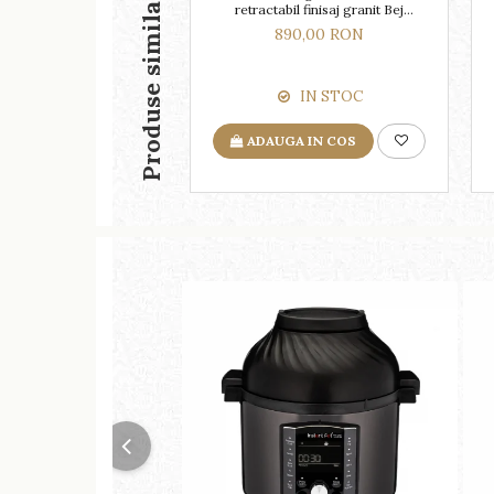
Produse similare
retractabil finisaj granit Bej
Pigmentat / Avena
890,00 RON
IN STOC
ADAUGA IN COS