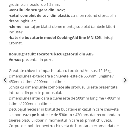
grosime a inoxului de 1.2 mm;
-ventilul de scurgere din inox;
-setul complet de tevi din plastic
cu sifon rotund si preaplin
dreptunghiular;
-cleme
montaj pe blat si cleme montaj sub blat (ambele kituri
incluse);
-baterie bucatarie model CookingAid line MN 805
, finisaj
Cromat.
Bonus gratuit:
tocatorul/scurgatorul din ABS
Versus
prezentat in poze.
Greutate chiuveta impachetata cu tocatorul Versus: 12.16kg.
Dimensiunea exterioara a chiuvetei este de 550mm lungime /
450mm latime / 200mm inaltime,
Schita cu dimensiunile complete ale produsului este prezentata
intr-una din pozele produsului.
Dimensiunea interioara a cuvei este de 500mm lungime / 400mm
latime / 200mm inaltime.
Decupajul necesar in blatul de bucatarie in cazul in care chiuveta
se monteaza
pe
blat
este de 530mm / 430mm, dar recomandam
taierea blatului doar in momentul in care ati primit chiuveta.
Corpul de mobilier pentru chiuveta de bucatarie recomandat de