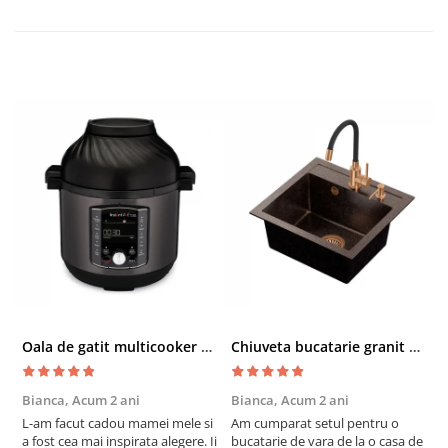
Oala de gatit multicooker 11 functii Instant Pot Pro Crisp 8 + Air Fryer 7.6 lt
Chiuveta bucatarie granit cu finisaj negru perlat/cupru Steingran Art Copper cu dozator si baterie Quadron
Bianca,
Acum 2 ani
Bianca,
Acum 2 ani
V
L-am facut cadou mamei mele si
Am cumparat setul pentru o
S
a fost cea mai inspirata alegere. Ii
bucatarie de vara de la o casa de
c