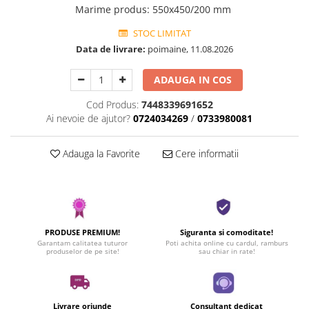
Marime produs
:
550x450/200 mm
STOC LIMITAT
Data de livrare:
poimaine, 11.08.2026
ADAUGA IN COS
Cod Produs:
7448339691652
Ai nevoie de ajutor?
0724034269
/
0733980081
Adauga la Favorite
Cere informatii
PRODUSE PREMIUM!
Siguranta si comoditate!
Garantam calitatea tuturor
Poti achita online cu cardul, ramburs
produselor de pe site!
sau chiar in rate!
Livrare oriunde
Consultant dedicat