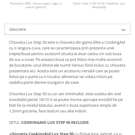
Parteneri DPD, livram rapid, sigur si
Zilnic intre 9.30-19.00 Telefonic sau
uneori gratuit!
whatsapp
Descriere
Chiuveta Lux Step 50 este o chiuveta din gama Elite a CookingAid
cu o singura cuva, care se caracterizeaza prin prezenta unei
trepte/buze pentru accesorii situata la doar cativa cm sub buza
de sus a cuvei. Pe aceasta buza se pot folosi mai multe accesorii
de bucatarie, unul dintre ele numit Versus fiind inclus cu chiuveta
prezentata aici. Acesta este un accesoriu versatil care se poate
folosi pe o parte ca si tocator alimentar iar odata intors pe
cealalta parte devine scurgator de vase.
Chiuveta Lux Step 50 cu un aer minimalist, este sudata din otel
inoxidabil periat 18/10 si se poate monta aproape invizibil fie pe
blat fie la nivelul blatului, avand o buza superioara simpla de
1.2mm grosime, fara tesituri sau alte indoiri.
SETUL
COOKINGAID LUX STEP 50 INCLUDE:
-chiuveta CookingAid Lux Step 50
cu finisaj inox satinat, cu o