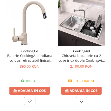
CookingAid
CookingAid
Baterie CookingAid Indiana
Chiuveta bucatarie cu 2
cu dus retractabil finisaj
cuve inox dubla CookingAid
granit Bej Pigmentat /
FUSION 86BB
890,00 RON
2.190,00 RON
Avena
IN STOC
STOC LIMITAT
ADAUGA IN COS
ADAUGA IN COS