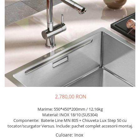
Prajitoare de paine
chiuvete
Combine frigorifice
Termostate si senzori Livolo
Rasnite de cafea
Sonerii electrice
Accesorii chiuvete bucatarie
Espressoare cafea
Roboti de bucatarie
Construieste singur
Gratar protectie chiuveta
Aparate de gatit-aragazuri
Spumarea laptelui
Scurgator farfurii
Module
Masina de spalat vase
Suporti burete
Panouri si rame
Accesorii
Tocatoare lemn si sticla
Seturi Electrocasnice
Sisteme de scurgere si cleme
Tavita scurgere vase/legume/fructe
Dispenser detergent
2.780,00 RON
Marime: 550*450*200mm / 12.16kg
Material: INOX 18/10 (SUS304)
Componente: Baterie Line MN 805 + Chiuveta Lux Step 50 cu
tocator/scurgator Versus. Include: pachet complet accesorii montaj.
Culoare
:
Inox