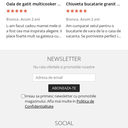
Oala de gatit multicooker 11 functii Instant Pot Pro Crisp 8 + Air Fryer 7.6 lt
Chiuveta bucatarie granit cu finisaj negru perlat/cupru Steingran Art Copper cu dozator si baterie Quadron
Bianca,
Acum 2 ani
Bianca,
Acum 2 ani
V
L-am facut cadou mamei mele si
Am cumparat setul pentru o
S
a fost cea mai inspirata alegere. Ii
bucatarie de vara de la o casa de
c
place foarte mult sa gatesca cu
vacanta. Se potriveste perfect in
c
acest aparat, fara efort si fara sa
decor, se curata perfect, este
v
trebuiasca sa tot invarta in
practic si util. Calitate foarte
b
cratita...ma gandesc serios sa imi
buna, recomand cu drag !
v
cumpar si eu! Recomand mult !
m
NEWSLETTER
Nu rata ofertele si promotiile noastre
Vreau sa primesc newsletter cu promotiile
magazinului. Afla mai multe in
Politica de
Confidentialitate
SOCIAL