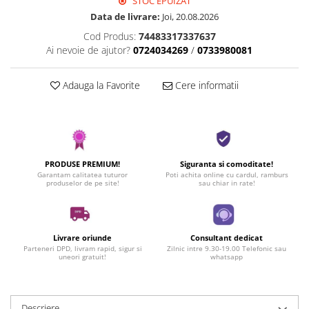
STOC EPUIZAT
Data de livrare:
Joi, 20.08.2026
Cod Produs:
74483317337637
Ai nevoie de ajutor?
0724034269
/
0733980081
Adauga la Favorite
Cere informatii
PRODUSE PREMIUM!
Siguranta si comoditate!
Garantam calitatea tuturor
Poti achita online cu cardul, ramburs
produselor de pe site!
sau chiar in rate!
Livrare oriunde
Consultant dedicat
Parteneri DPD, livram rapid, sigur si
Zilnic intre 9.30-19.00 Telefonic sau
uneori gratuit!
whatsapp
Descriere