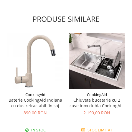
PRODUSE SIMILARE
CookingAid
CookingAid
Baterie CookingAid Indiana
Chiuveta bucatarie cu 2
cu dus retractabil finisaj
cuve inox dubla CookingAid
granit Bej Pigmentat /
FUSION 86BB
890,00 RON
2.190,00 RON
Avena
IN STOC
STOC LIMITAT