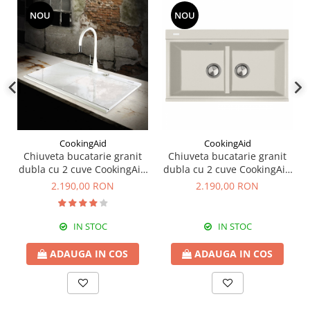
NOU
NOU
CookingAid
CookingAid
Chiuveta bucatarie granit
Chiuveta bucatarie granit
dubla cu 2 cuve CookingAid
dubla cu 2 cuve CookingAid
Kinga LX8620 Alba / Polar
Kinga LX8620 Alba Galbui /
2.190,00 RON
2.190,00 RON
White + accesorii montaj
Jasmine + accesorii montaj
IN STOC
IN STOC
ADAUGA IN COS
ADAUGA IN COS