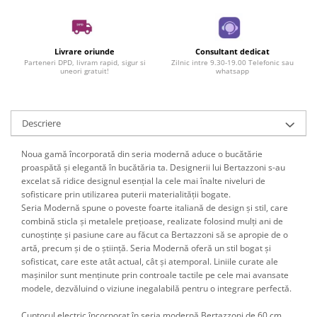
Livrare oriunde
Consultant dedicat
Parteneri DPD, livram rapid, sigur si
Zilnic intre 9.30-19.00 Telefonic sau
uneori gratuit!
whatsapp
Descriere
Noua gamă încorporată din seria modernă aduce o bucătărie
proaspătă și elegantă în bucătăria ta. Designerii lui Bertazzoni s-au
excelat să ridice designul esențial la cele mai înalte niveluri de
sofisticare prin utilizarea puterii materialității bogate.
Seria Modernă spune o poveste foarte italiană de design și stil, care
combină sticla și metalele prețioase, realizate folosind mulți ani de
cunoștințe și pasiune care au făcut ca Bertazzoni să se apropie de o
artă, precum și de o știință. Seria Modernă oferă un stil bogat și
sofisticat, care este atât actual, cât și atemporal. Liniile curate ale
mașinilor sunt menținute prin controale tactile pe cele mai avansate
modele, dezvăluind o viziune inegalabilă pentru o integrare perfectă.
Cuptorul electric încorporat în seria modernă Bertazzoni de 60 cm