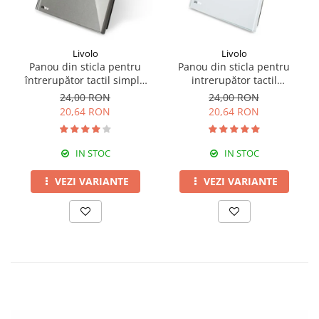
Livolo
Livolo
Panou din sticla pentru
Panou din sticla pentru
întrerupător tactil simplu
intrerupător tactil
Livolo
dublu,Livolo
24,00 RON
24,00 RON
20,64 RON
20,64 RON
IN STOC
IN STOC
VEZI VARIANTE
VEZI VARIANTE