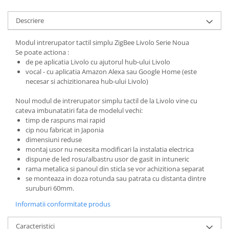
Descriere
Modul intrerupator tactil simplu ZigBee Livolo Serie Noua
Se poate actiona :
de pe aplicatia Livolo cu ajutorul hub-ului Livolo
vocal - cu aplicatia Amazon Alexa sau Google Home (este
necesar si achizitionarea hub-ului Livolo)
Noul modul de intrerupator simplu tactil de la Livolo vine cu
cateva imbunatatiri fata de modelul vechi:
timp de raspuns mai rapid
cip nou fabricat in Japonia
dimensiuni reduse
montaj usor nu necesita modificari la instalatia electrica
dispune de led rosu/albastru usor de gasit in intuneric
rama metalica si panoul din sticla se vor achizitiona separat
se monteaza in doza rotunda sau patrata cu distanta dintre
suruburi 60mm.
Informatii conformitate produs
Caracteristici