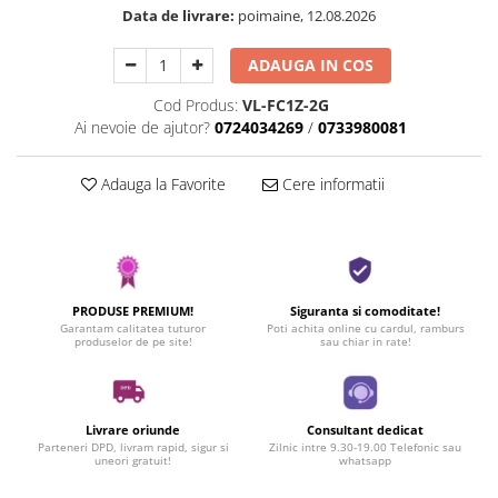
Data de livrare:
poimaine, 12.08.2026
ADAUGA IN COS
Cod Produs:
VL-FC1Z-2G
Ai nevoie de ajutor?
0724034269
/
0733980081
Adauga la Favorite
Cere informatii
PRODUSE PREMIUM!
Siguranta si comoditate!
Garantam calitatea tuturor
Poti achita online cu cardul, ramburs
produselor de pe site!
sau chiar in rate!
Livrare oriunde
Consultant dedicat
Parteneri DPD, livram rapid, sigur si
Zilnic intre 9.30-19.00 Telefonic sau
uneori gratuit!
whatsapp