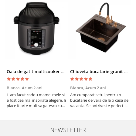
Oala de gatit multicooker 11 functii Instant Pot Pro Crisp 8 + Air Fryer 7.6 lt
Chiuveta bucatarie granit cu finisaj negru perlat/cupru Steingran Art Copper cu dozator si baterie Quadron
Bianca,
Acum 2 ani
Bianca,
Acum 2 ani
V
L-am facut cadou mamei mele si
Am cumparat setul pentru o
S
a fost cea mai inspirata alegere. Ii
bucatarie de vara de la o casa de
c
place foarte mult sa gatesca cu
vacanta. Se potriveste perfect in
c
acest aparat, fara efort si fara sa
decor, se curata perfect, este
v
trebuiasca sa tot invarta in
practic si util. Calitate foarte
b
cratita...ma gandesc serios sa imi
buna, recomand cu drag !
v
cumpar si eu! Recomand mult !
m
NEWSLETTER