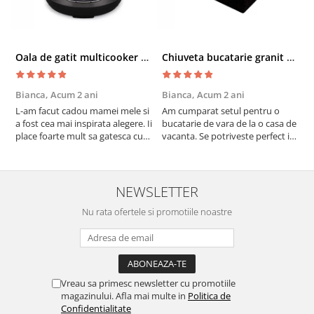
Oala de gatit multicooker 11 functii Instant Pot Pro Crisp 8 + Air Fryer 7.6 lt
Chiuveta bucatarie granit cu finisaj negru perlat/cupru Steingran Art Copper cu dozator si baterie Quadron
Bianca,
Acum 2 ani
Bianca,
Acum 2 ani
V
L-am facut cadou mamei mele si
Am cumparat setul pentru o
S
a fost cea mai inspirata alegere. Ii
bucatarie de vara de la o casa de
c
place foarte mult sa gatesca cu
vacanta. Se potriveste perfect in
c
acest aparat, fara efort si fara sa
decor, se curata perfect, este
v
trebuiasca sa tot invarta in
practic si util. Calitate foarte
b
cratita...ma gandesc serios sa imi
buna, recomand cu drag !
v
cumpar si eu! Recomand mult !
m
NEWSLETTER
Nu rata ofertele si promotiile noastre
Vreau sa primesc newsletter cu promotiile
magazinului. Afla mai multe in
Politica de
Confidentialitate