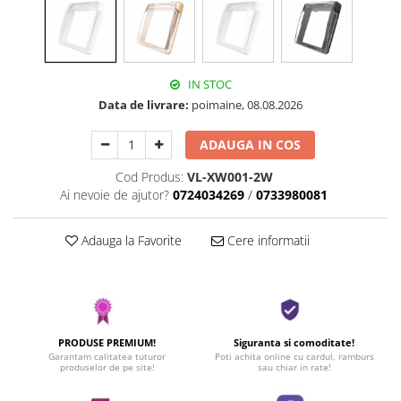
IN STOC
Data de livrare:
poimaine, 08.08.2026
ADAUGA IN COS
Cod Produs:
VL-XW001-2W
Ai nevoie de ajutor?
0724034269
/
0733980081
Adauga la Favorite
Cere informatii
PRODUSE PREMIUM!
Siguranta si comoditate!
Garantam calitatea tuturor
Poti achita online cu cardul, ramburs
produselor de pe site!
sau chiar in rate!