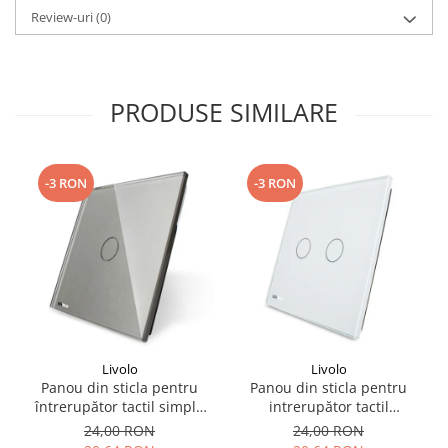
Review-uri
(0)
PRODUSE SIMILARE
-3 RON
-3 RON
Livolo
Livolo
Panou din sticla pentru
Panou din sticla pentru
întrerupător tactil simplu
intrerupător tactil
Livolo
dublu,Livolo
24,00 RON
24,00 RON