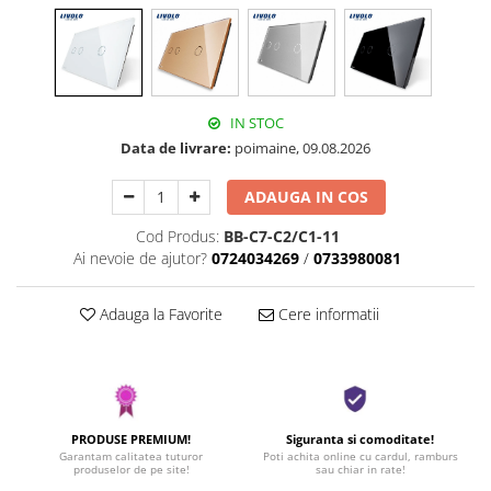
IN STOC
Data de livrare:
poimaine, 09.08.2026
ADAUGA IN COS
Cod Produs:
BB-C7-C2/C1-11
Ai nevoie de ajutor?
0724034269
/
0733980081
Adauga la Favorite
Cere informatii
PRODUSE PREMIUM!
Siguranta si comoditate!
Garantam calitatea tuturor
Poti achita online cu cardul, ramburs
produselor de pe site!
sau chiar in rate!