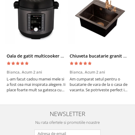
Oala de gatit multicooker 11 functii Instant Pot Pro Crisp 8 + Air Fryer 7.6 lt
Chiuveta bucatarie granit cu finisaj negru perlat/cupru Steingran Art Copper cu dozator si baterie Quadron
Bianca,
Acum 2 ani
Bianca,
Acum 2 ani
V
L-am facut cadou mamei mele si
Am cumparat setul pentru o
S
a fost cea mai inspirata alegere. Ii
bucatarie de vara de la o casa de
c
place foarte mult sa gatesca cu
vacanta. Se potriveste perfect in
c
acest aparat, fara efort si fara sa
decor, se curata perfect, este
v
trebuiasca sa tot invarta in
practic si util. Calitate foarte
b
cratita...ma gandesc serios sa imi
buna, recomand cu drag !
v
cumpar si eu! Recomand mult !
m
NEWSLETTER
Nu rata ofertele si promotiile noastre