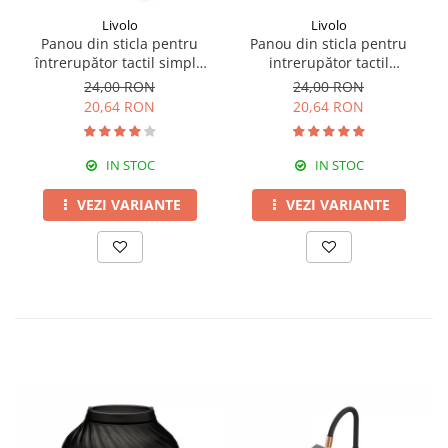
Livolo
Livolo
Panou din sticla pentru
Panou din sticla pentru
întrerupător tactil simplu
intrerupător tactil
Livolo
dublu,Livolo
24,00 RON
24,00 RON
20,64 RON
20,64 RON
IN STOC
IN STOC
VEZI VARIANTE
VEZI VARIANTE