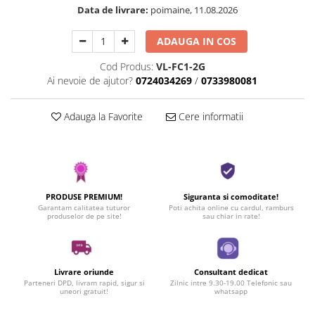
Data de livrare:
poimaine, 11.08.2026
ADAUGA IN COS
Cod Produs:
VL-FC1-2G
Ai nevoie de ajutor?
0724034269
/
0733980081
Adauga la Favorite
Cere informatii
PRODUSE PREMIUM!
Siguranta si comoditate!
Garantam calitatea tuturor
Poti achita online cu cardul, ramburs
produselor de pe site!
sau chiar in rate!
Livrare oriunde
Consultant dedicat
Parteneri DPD, livram rapid, sigur si
Zilnic intre 9.30-19.00 Telefonic sau
uneori gratuit!
whatsapp