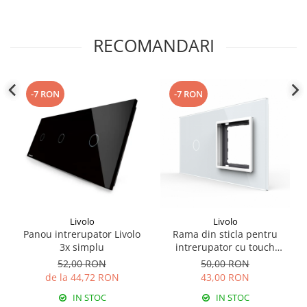
RECOMANDARI
-7 RON
-7 RON
Livolo
Livolo
Panou intrerupator Livolo
Rama din sticla pentru
3x simplu
intrerupator cu touch
simplu + priza simpla Livolo
52,00 RON
50,00 RON
de la 44,72 RON
43,00 RON
IN STOC
IN STOC