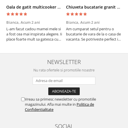
Oala de gatit multicooker 11 functii Instant Pot Pro Crisp 8 + Air Fryer 7.6 lt
Chiuveta bucatarie granit cu finisaj negru perlat/cupru Steingran Art Copper cu dozator si baterie Quadron
Bianca,
Acum 2 ani
Bianca,
Acum 2 ani
V
L-am facut cadou mamei mele si
Am cumparat setul pentru o
S
a fost cea mai inspirata alegere. Ii
bucatarie de vara de la o casa de
c
place foarte mult sa gatesca cu
vacanta. Se potriveste perfect in
c
acest aparat, fara efort si fara sa
decor, se curata perfect, este
v
trebuiasca sa tot invarta in
practic si util. Calitate foarte
b
cratita...ma gandesc serios sa imi
buna, recomand cu drag !
v
cumpar si eu! Recomand mult !
m
NEWSLETTER
Nu rata ofertele si promotiile noastre
Vreau sa primesc newsletter cu promotiile
magazinului. Afla mai multe in
Politica de
Confidentialitate
SOCIAL