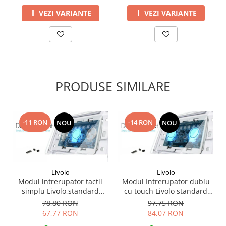
VEZI VARIANTE
VEZI VARIANTE
PRODUSE SIMILARE
-11 RON
-14 RON
NOU
NOU
Livolo
Livolo
Modul intrerupator tactil
Modul Intrerupator dublu
simplu Livolo,standard
cu touch Livolo standard
italian
italian
78,80 RON
97,75 RON
67,77 RON
84,07 RON