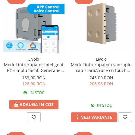
Livolo
Livolo
Modul intrerupator inteligent
Modul intrerupator cvadruplu
EC simplu tactil, Generatie
cap scara/cruce cu touch
Noua
integrat Livolo Serie noua
163,00 RON
243,00 RON
standard Italian
126,00 RON
208,98 RON
IN STOC
ADAUGA IN COS
IN STOC
VEZI VARIANTE