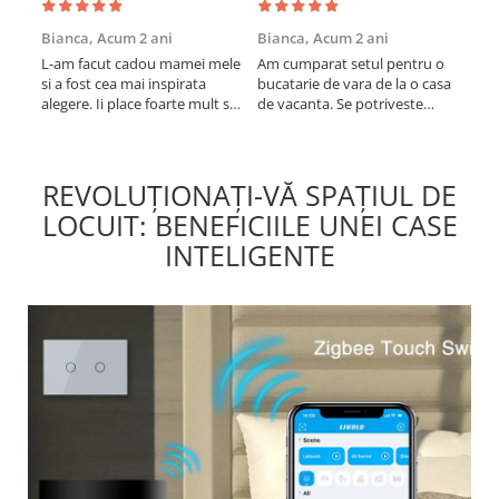
Bianca,
Acum 2 ani
Bianca,
Acum 2 ani
Vic
L-am facut cadou mamei mele
Am cumparat setul pentru o
Sun
si a fost cea mai inspirata
bucatarie de vara de la o casa
cup
alegere. Ii place foarte mult sa
de vacanta. Se potriveste
col
gatesca cu acest aparat, fara
perfect in decor, se curata
vin
efort si fara sa trebuiasca sa
perfect, este practic si util.
în b
tot invarta in cratita...ma
Calitate foarte buna,
vari
gandesc serios sa imi cumpar
recomand cu drag !
mes
REVOLUȚIONAȚI-VĂ SPAȚIUL DE
si eu! Recomand mult !
LOCUIT: BENEFICIILE UNEI CASE
INTELIGENTE