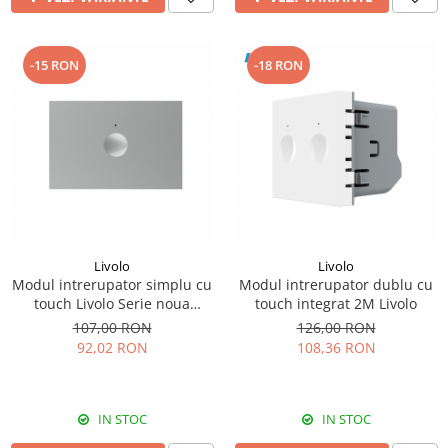
-15 RON
-18 RON
Livolo
Livolo
Modul intrerupator simplu cu
Modul intrerupator dublu cu
touch Livolo Serie noua
touch integrat 2M Livolo
standard Italian
107,00 RON
126,00 RON
92,02 RON
108,36 RON
IN STOC
IN STOC