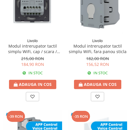
Livolo
Livolo
Modul intrerupator tactil
Modul intrerupator tactil
simplu WiFi, fara panou sticla
simplu WiFi, cap / scara /
cruce, fara panou sticla
182,00 RON
215,00 RON
156,52 RON
184,90 RON
IN STOC
IN STOC
ADAUGA IN COS
ADAUGA IN COS
-39 RON
-35 RON