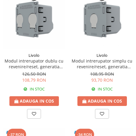
Livolo
Livolo
Modul intrerupator dublu cu
Modul intrerupator simplu cu
revenire/reset, generatia
revenire/reset, generatia
noua
noua
126,50 RON
108,95 RON
108,79 RON
93,70 RON
IN STOC
IN STOC
ADAUGA IN COS
ADAUGA IN COS
-37 RON
-34 RON