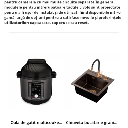
pentru camerele cu mai multe circuite separate.În general,
modulele pentru intrerupatoare tactile Livolo sunt proiectate
pentru a fi ușor de instalat și de utilizat, fiind disponibile într-o
gamă largă de opțiuni pentru a satisface nevoile și preferințele
utilizatorilor: cap sacara, cap cruce sau reset.
Oala de gatit multicooker 11 functii Instant Pot Pro Crisp 8 + Air Fryer 7.6 lt
Chiuveta bucatarie granit cu finisaj negru perlat/cupru Steingran Art Copper cu dozator si baterie Quadron