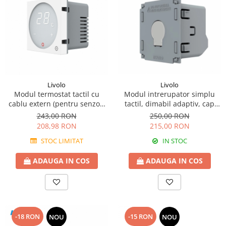
Livolo
Livolo
Modul intrerupator simplu
Modul termostat tactil cu
tactil, dimabil adaptiv, cap
cablu extern (pentru senzor)
scara / cap cruce, Generatia
model 23 white
250,00 RON
243,00 RON
Noua
215,00 RON
208,98 RON
IN STOC
STOC LIMITAT
ADAUGA IN COS
ADAUGA IN COS
-18 RON
-15 RON
NOU
NOU