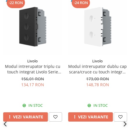
-22 RON
-24 RON
Livolo
Livolo
Modul intrerupator triplu cu
Modul intrerupator dublu cap
touch integrat Livolo Serie
scara/cruce cu touch integrat
noua standard Italian
Livolo Serie noua standard
156,01 RON
173,00 RON
Italian
134,17 RON
148,78 RON
IN STOC
IN STOC
VEZI VARIANTE
VEZI VARIANTE