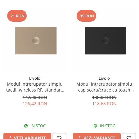
-21 RON
-19 RON
Livolo
Livolo
Modul intrerupator simplu
Modul intrerupator simplu
tactil, wireless RF, standard
cap scara/cruce cu touch
italian, 3M
Livolo Serie noua standard
147,00 RON
138,00 RON
Italian
126,42 RON
118,68 RON
IN STOC
IN STOC
VEZI VARIANTE
VEZI VARIANTE