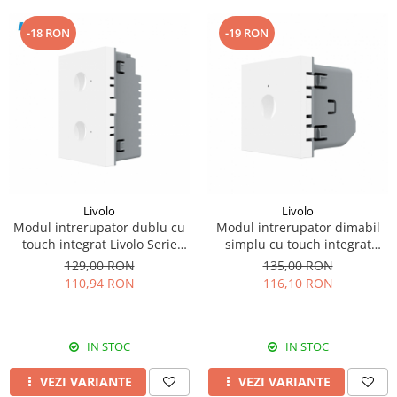
-18 RON
-19 RON
Livolo
Livolo
Modul intrerupator dublu cu
Modul intrerupator dimabil
touch integrat Livolo Serie
simplu cu touch integrat
noua standard Italian
Livolo
129,00 RON
135,00 RON
110,94 RON
116,10 RON
IN STOC
IN STOC
VEZI VARIANTE
VEZI VARIANTE