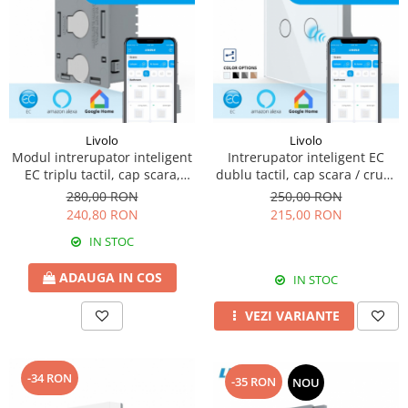
Livolo
Livolo
Modul intrerupator inteligent
Intrerupator inteligent EC
EC triplu tactil, cap scara,
dublu tactil, cap scara / cruce
Generatie Noua, 3M -
Generatie Noua, cu panou
280,00 RON
250,00 RON
standard italian
sticla
240,80 RON
215,00 RON
IN STOC
ADAUGA IN COS
IN STOC
VEZI VARIANTE
-34 RON
-35 RON
NOU