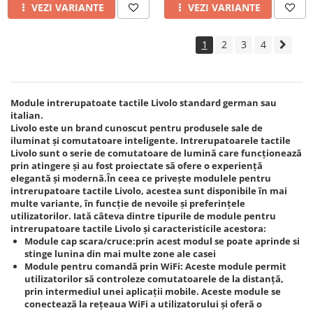
VEZI VARIANTE
VEZI VARIANTE
1
2
3
4
Module intrerupatoate tactile Livolo standard german sau
italian.
Livolo este un brand cunoscut pentru produsele sale de
iluminat și comutatoare inteligente. Intrerupatoarele tactile
Livolo sunt o serie de comutatoare de lumină care funcționează
prin atingere și au fost proiectate să ofere o experiență
elegantă și modernă.În ceea ce privește modulele pentru
intrerupatoare tactile Livolo, acestea sunt disponibile în mai
multe variante, în funcție de nevoile și preferințele
utilizatorilor. Iată câteva dintre tipurile de module pentru
intrerupatoare tactile Livolo și caracteristicile acestora:
Module cap scara/cruce:prin acest modul se poate aprinde si
stinge lunina din mai multe zone ale casei
Module pentru comandă prin WiFi: Aceste module permit
utilizatorilor să controleze comutatoarele de la distanță,
prin intermediul unei aplicații mobile. Aceste module se
conectează la rețeaua WiFi a utilizatorului și oferă o