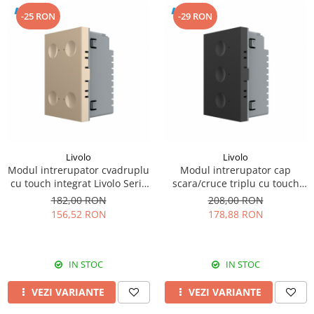
-25 RON
-29 RON
Livolo
Livolo
Modul intrerupator cvadruplu
Modul intrerupator cap
cu touch integrat Livolo Serie
scara/cruce triplu cu touch
noua standard Italian
integrat Livolo Serie noua
182,00 RON
208,00 RON
standard Italian
156,52 RON
178,88 RON
IN STOC
IN STOC
VEZI VARIANTE
VEZI VARIANTE