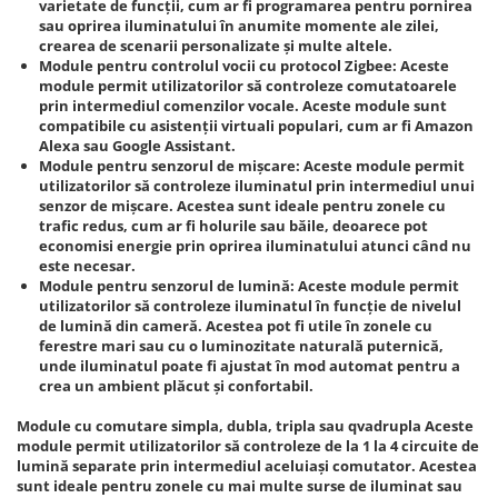
varietate de funcții, cum ar fi programarea pentru pornirea
sau oprirea iluminatului în anumite momente ale zilei,
crearea de scenarii personalizate și multe altele.
Module pentru controlul vocii cu protocol Zigbee: Aceste
module permit utilizatorilor să controleze comutatoarele
prin intermediul comenzilor vocale. Aceste module sunt
compatibile cu asistenții virtuali populari, cum ar fi Amazon
Alexa sau Google Assistant.
Module pentru senzorul de mișcare: Aceste module permit
utilizatorilor să controleze iluminatul prin intermediul unui
senzor de mișcare. Acestea sunt ideale pentru zonele cu
trafic redus, cum ar fi holurile sau băile, deoarece pot
economisi energie prin oprirea iluminatului atunci când nu
este necesar.
Module pentru senzorul de lumină: Aceste module permit
utilizatorilor să controleze iluminatul în funcție de nivelul
de lumină din cameră. Acestea pot fi utile în zonele cu
ferestre mari sau cu o luminozitate naturală puternică,
unde iluminatul poate fi ajustat în mod automat pentru a
crea un ambient plăcut și confortabil.
Module cu comutare simpla, dubla, tripla sau qvadrupla Aceste
module permit utilizatorilor să controleze de la 1 la 4 circuite de
lumină separate prin intermediul aceluiași comutator. Acestea
sunt ideale pentru zonele cu mai multe surse de iluminat sau