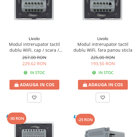
Livolo
Livolo
Modul intrerupator tactil
Modul intrerupator tactil
dublu WiFi, cap / scara /
dublu WiFi, fara panou sticla
cruce, fara panou sticla
267,00 RON
225,00 RON
229,62 RON
193,50 RON
IN STOC
IN STOC
ADAUGA IN COS
ADAUGA IN COS
-30 RON
-25 RON