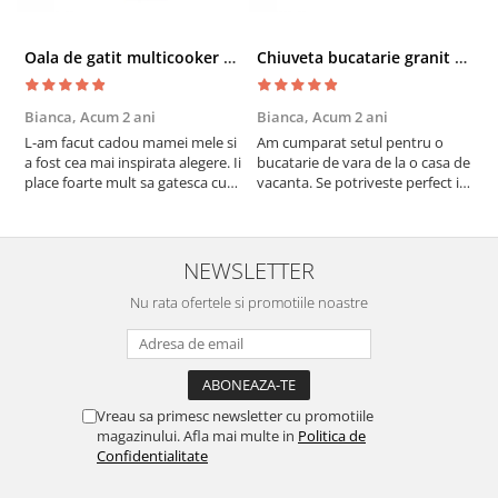
Oala de gatit multicooker 11 functii Instant Pot Pro Crisp 8 + Air Fryer 7.6 lt
Chiuveta bucatarie granit cu finisaj negru perlat/cupru Steingran Art Copper cu dozator si baterie Quadron
Bianca,
Acum 2 ani
Bianca,
Acum 2 ani
V
L-am facut cadou mamei mele si
Am cumparat setul pentru o
S
a fost cea mai inspirata alegere. Ii
bucatarie de vara de la o casa de
c
place foarte mult sa gatesca cu
vacanta. Se potriveste perfect in
c
acest aparat, fara efort si fara sa
decor, se curata perfect, este
v
trebuiasca sa tot invarta in
practic si util. Calitate foarte
b
cratita...ma gandesc serios sa imi
buna, recomand cu drag !
v
cumpar si eu! Recomand mult !
m
NEWSLETTER
Nu rata ofertele si promotiile noastre
Vreau sa primesc newsletter cu promotiile
magazinului. Afla mai multe in
Politica de
Confidentialitate