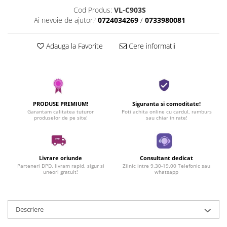
Cod Produs:
VL-C903S
Ai nevoie de ajutor?
0724034269
/
0733980081
Adauga la Favorite
Cere informatii
PRODUSE PREMIUM!
Siguranta si comoditate!
Garantam calitatea tuturor
Poti achita online cu cardul, ramburs
produselor de pe site!
sau chiar in rate!
Livrare oriunde
Consultant dedicat
Parteneri DPD, livram rapid, sigur si
Zilnic intre 9.30-19.00 Telefonic sau
uneori gratuit!
whatsapp
Descriere