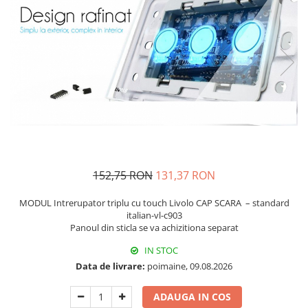
Prajitoare de paine
chiuvete
Combine frigorifice
Termostate si senzori Livolo
Rasnite de cafea
Sonerii electrice
Accesorii chiuvete bucatarie
Espressoare cafea
Roboti de bucatarie
Construieste singur
Gratar protectie chiuveta
Aparate de gatit-aragazuri
Spumarea laptelui
Scurgator farfurii
Module
Masina de spalat vase
Suporti burete
Panouri si rame
Accesorii
Tocatoare lemn si sticla
Seturi Electrocasnice
Sisteme de scurgere si cleme
Tavita scurgere vase/legume/fructe
Dispenser detergent
152,75 RON
131,37 RON
MODUL Intrerupator triplu cu touch Livolo CAP SCARA – standard
italian-vl-c903
Panoul din sticla se va achizitiona separat
IN STOC
Data de livrare:
poimaine, 09.08.2026
ADAUGA IN COS