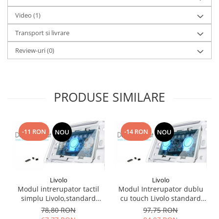
Video
(1)
Transport si livrare
Review-uri
(0)
PRODUSE SIMILARE
-11 RON
-14 RON
NOU
NOU
Livolo
Livolo
Modul intrerupator tactil
Modul Intrerupator dublu
simplu Livolo,standard
cu touch Livolo standard
italian
italian
78,80 RON
97,75 RON