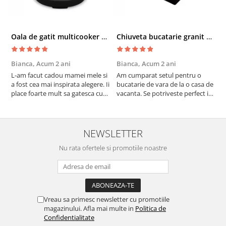
Oala de gatit multicooker 11 functii Instant Pot Pro Crisp 8 + Air Fryer 7.6 lt
Chiuveta bucatarie granit cu finisaj negru perlat/cupru Steingran Art Copper cu dozator si baterie Quadron
Bianca,
Acum 2 ani
Bianca,
Acum 2 ani
V
L-am facut cadou mamei mele si
Am cumparat setul pentru o
S
a fost cea mai inspirata alegere. Ii
bucatarie de vara de la o casa de
c
place foarte mult sa gatesca cu
vacanta. Se potriveste perfect in
c
acest aparat, fara efort si fara sa
decor, se curata perfect, este
v
trebuiasca sa tot invarta in
practic si util. Calitate foarte
b
cratita...ma gandesc serios sa imi
buna, recomand cu drag !
v
cumpar si eu! Recomand mult !
m
NEWSLETTER
Nu rata ofertele si promotiile noastre
Vreau sa primesc newsletter cu promotiile
magazinului. Afla mai multe in
Politica de
Confidentialitate