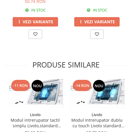
50,74 RON
IN STOC
IN STOC
VEZI VARIANTE
VEZI VARIANTE
PRODUSE SIMILARE
-11 RON
-14 RON
NOU
NOU
Livolo
Livolo
Modul intrerupator tactil
Modul Intrerupator dublu
simplu Livolo,standard
cu touch Livolo standard
italian
italian