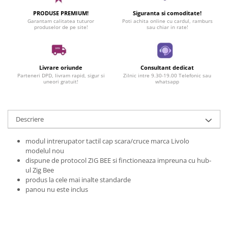
PRODUSE PREMIUM!
Siguranta si comoditate!
Garantam calitatea tuturor
Poti achita online cu cardul, ramburs
produselor de pe site!
sau chiar in rate!
Livrare oriunde
Consultant dedicat
Parteneri DPD, livram rapid, sigur si
Zilnic intre 9.30-19.00 Telefonic sau
uneori gratuit!
whatsapp
Descriere
modul intrerupator tactil cap scara/cruce marca Livolo
modelul nou
dispune de protocol ZIG BEE si finctioneaza impreuna cu hub-
ul Zig Bee
produs la cele mai inalte standarde
panou nu este inclus