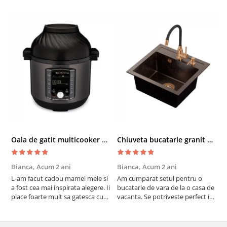
Oala de gatit multicooker 11 functii Instant Pot Pro Crisp 8 + Air Fryer 7.6 lt
Chiuveta bucatarie granit cu finisaj negru perlat/cupru Steingran Art Copper cu dozator si baterie Quadron
Bianca,
Acum 2 ani
Bianca,
Acum 2 ani
V
L-am facut cadou mamei mele si
Am cumparat setul pentru o
S
a fost cea mai inspirata alegere. Ii
bucatarie de vara de la o casa de
c
place foarte mult sa gatesca cu
vacanta. Se potriveste perfect in
c
acest aparat, fara efort si fara sa
decor, se curata perfect, este
v
trebuiasca sa tot invarta in
practic si util. Calitate foarte
b
cratita...ma gandesc serios sa imi
buna, recomand cu drag !
v