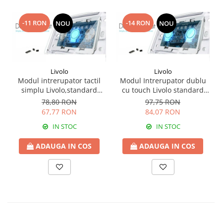
-11 RON
-14 RON
NOU
NOU
Livolo
Livolo
Modul intrerupator tactil
Modul Intrerupator dublu
simplu Livolo,standard
cu touch Livolo standard
italian
italian
78,80 RON
97,75 RON
67,77 RON
84,07 RON
IN STOC
IN STOC
ADAUGA IN COS
ADAUGA IN COS