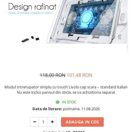
Prajitoare de paine
chiuvete
Combine frigorifice
Termostate si senzori Livolo
Rasnite de cafea
Sonerii electrice
Accesorii chiuvete bucatarie
Espressoare cafea
Roboti de bucatarie
Construieste singur
Gratar protectie chiuveta
Aparate de gatit-aragazuri
Spumarea laptelui
Scurgator farfurii
Module
Masina de spalat vase
Suporti burete
Panouri si rame
Accesorii
Tocatoare lemn si sticla
Seturi Electrocasnice
Sisteme de scurgere si cleme
Tavita scurgere vase/legume/fructe
Dispenser detergent
118,00 RON
101,48 RON
Modul Intrerupator simplu cu touch Livolo cap scara – standard italian
Nu este inclus panoul din sticla, se va achizitiona separat
IN STOC
Data de livrare:
poimaine, 11.08.2026
ADAUGA IN COS