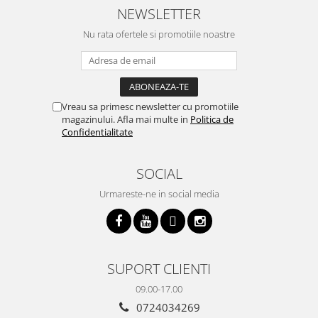
cumpar si eu! Recomand mult !
m
NEWSLETTER
Nu rata ofertele si promotiile noastre
Vreau sa primesc newsletter cu promotiile
magazinului. Afla mai multe in
Politica de
Confidentialitate
SOCIAL
Urmareste-ne in social media
SUPORT CLIENTI
09.00-17.00
0724034269