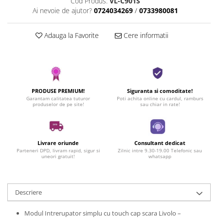
Cod Produs:
VL-C901S
Ai nevoie de ajutor?
0724034269
/
0733980081
Adauga la Favorite
Cere informatii
PRODUSE PREMIUM!
Siguranta si comoditate!
Garantam calitatea tuturor
Poti achita online cu cardul, ramburs
produselor de pe site!
sau chiar in rate!
Livrare oriunde
Consultant dedicat
Parteneri DPD, livram rapid, sigur si
Zilnic intre 9.30-19.00 Telefonic sau
uneori gratuit!
whatsapp
Descriere
Modul Intrerupator simplu cu touch cap scara Livolo –