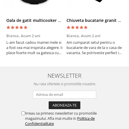
Oala de gatit multicooker 11 functii Instant Pot Pro Crisp 8 + Air Fryer 7.6 lt
Chiuveta bucatarie granit cu finisaj negru perlat/cupru Steingran Art Copper cu dozator si baterie Quadron
Bianca,
Acum 2 ani
Bianca,
Acum 2 ani
V
L-am facut cadou mamei mele si
Am cumparat setul pentru o
S
a fost cea mai inspirata alegere. Ii
bucatarie de vara de la o casa de
c
place foarte mult sa gatesca cu
vacanta. Se potriveste perfect in
c
acest aparat, fara efort si fara sa
decor, se curata perfect, este
v
trebuiasca sa tot invarta in
practic si util. Calitate foarte
b
cratita...ma gandesc serios sa imi
buna, recomand cu drag !
v
cumpar si eu! Recomand mult !
m
NEWSLETTER
Nu rata ofertele si promotiile noastre
Vreau sa primesc newsletter cu promotiile
magazinului. Afla mai multe in
Politica de
Confidentialitate