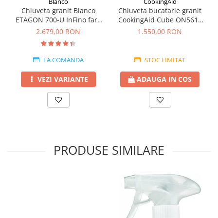
Blanco
CookingAid
Chiuveta granit Blanco
Chiuveta bucatarie granit
ETAGON 700-U InFino fara
CookingAid Cube ON5610
excentric montaj sub blat
Neagra / Black Metal quartz
2.679,00 RON
1.550,00 RON
cu montaj sub blat +
accesorii instalare
LA COMANDA
STOC LIMITAT
VEZI VARIANTE
ADAUGA IN COS
PRODUSE SIMILARE