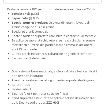
Pasta de curatare BIO pentru suprafete de granit Deante 250 ml
consistență
: pastă
capacitate [l]
: 0.25
Special pentru produse
: chiuvete din granit, lavoare din
granit, cădițe de duș din granit
Special pt granit compozit
Poate fi folsit pe suprefete care intra in contact cu alimentele
Se aplica pe suprafata chiuvetei si se freaca circular in zonele
afectate cu buretele din pachet, lasand crema sa actioneze
apoi 15 de minute
Curata petele inestetice si calcarul de pe granit si compozit.
Parfum placut de lamaie.
Doar cele mai bune materiale, a căror calitate a fost certificată
prin teste de laborator
Agent de curățare special, sigur pentru suprafețele din granit
Burete inclus
Biodegradabil
Sigur de folosit pentru orice tip de finisaj
Cand suprafata este curata se aplica o solutie de intretinere
de la Deante cod produs
ZZZ_000I