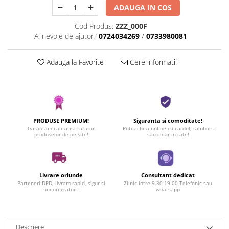
ADAUGA IN COS
Cod Produs:
ZZZ_000F
Ai nevoie de ajutor?
0724034269
/
0733980081
Adauga la Favorite
Cere informatii
PRODUSE PREMIUM!
Siguranta si comoditate!
Garantam calitatea tuturor
Poti achita online cu cardul, ramburs
produselor de pe site!
sau chiar in rate!
Livrare oriunde
Consultant dedicat
Parteneri DPD, livram rapid, sigur si
Zilnic intre 9.30-19.00 Telefonic sau
uneori gratuit!
whatsapp
Descriere