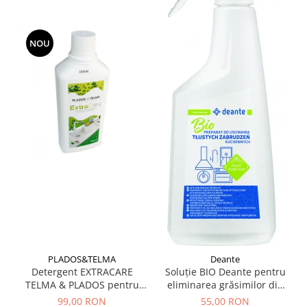
NOU
PLADOS&TELMA
Deante
Detergent EXTRACARE
Soluție BIO Deante pentru
TELMA & PLADOS pentru
eliminarea grăsimilor din
intretinerea si curatarea
bucătărie -chiuvete
99,00 RON
55,00 RON