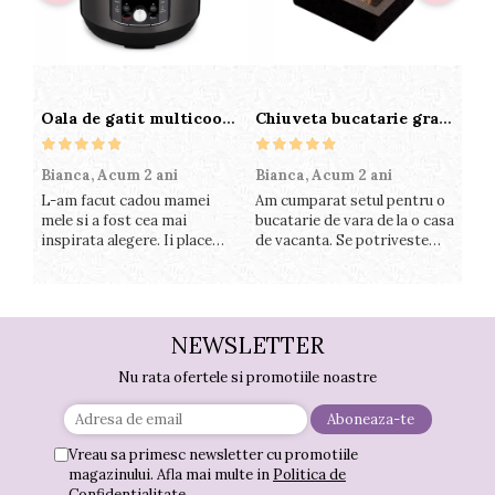
Oala de gatit multicooker 11 functii Instant Pot Pro Crisp 8 + Air Fryer 7.6 lt
Chiuveta bucatarie granit cu finisaj negru perlat/cupru Steingran Art Copper cu dozator si baterie Quadron
Bianca,
Acum 2 ani
Bianca,
Acum 2 ani
Vic
L-am facut cadou mamei
Am cumparat setul pentru o
Sun
mele si a fost cea mai
bucatarie de vara de la o casa
cup
inspirata alegere. Ii place
de vacanta. Se potriveste
col
foarte mult sa gatesca cu
perfect in decor, se curata
său
acest aparat, fara efort si
perfect, este practic si util.
per
fara sa trebuiasca sa tot
Calitate foarte buna,
func
invarta in cratita...ma
recomand cu drag !
pre
gandesc serios sa imi
plă
NEWSLETTER
cumpar si eu! Recomand mult
Nu rata ofertele si promotiile noastre
!
Vreau sa primesc newsletter cu promotiile
magazinului. Afla mai multe in
Politica de
Confidentialitate