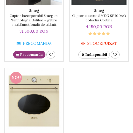
Smeg
Smeg
Cuptor încorporabil Smeg cu
Cuptor electric SMEG SF700AO
Tehnologia Galileo – gătire
colectia Cortina
multifuncțională de ultimă
4.150,00 RON
generație
31.500,00 RON
PRECOMANDA
STOC EPUIZAT
Precomanda
Indisponibil
NOU