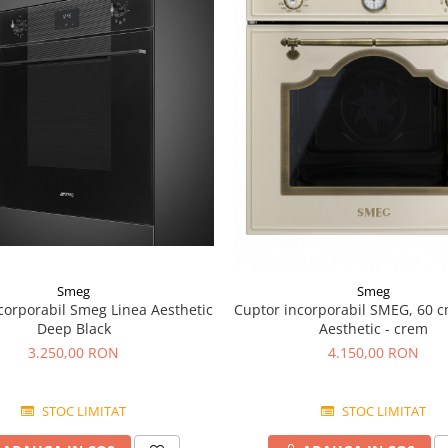
Smeg
Smeg
corporabil Smeg Linea Aesthetic
Cuptor incorporabil SMEG, 60 c
Deep Black
Aesthetic - crem
3.250,00 RON
4.150,00 RON
STOC LIMITAT
STOC LIMITAT