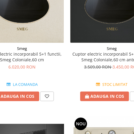
Smeg
Smeg
ectric incorporabil 5+1 functii,
Cuptor electric incorporabil 5+
Smeg Coloniale,60 cm
Smeg Coloniale,60 cm antr
6.020,00 RON
3.509,00 RON
3.450,00 
LA COMANDA
STOC LIMITAT
ADAUGA IN COS
ADAUGA IN COS
NOU