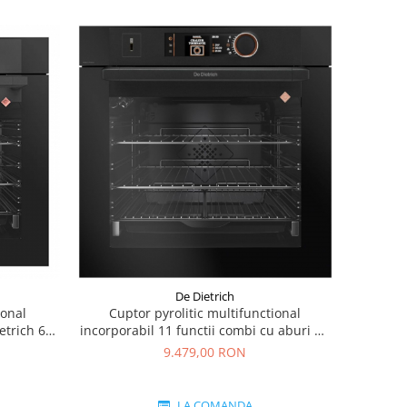
De Dietrich
ional
Cuptor pyrolitic multifunctional
etrich 60
incorporabil 11 functii combi cu aburi De
Dietrich 60 cm
9.479,00 RON
LA COMANDA