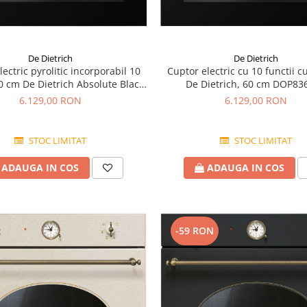
De Dietrich
De Dietrich
lectric pyrolitic incorporabil 10
Cuptor electric cu 10 functii cu
60 cm De Dietrich Absolute Black
De Dietrich, 60 cm DOP83
DOP8360A
6.129,00 RON
6.129,00 RON
STOC LIMITAT
STOC LIMITAT
ADAUGA IN COS
ADAUGA IN COS
-59 RON