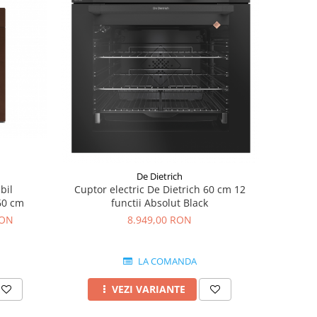
De Dietrich
bil
Cuptor electric De Dietrich 60 cm 12
60 cm
functii Absolut Black
RON
8.949,00 RON
LA COMANDA
VEZI VARIANTE