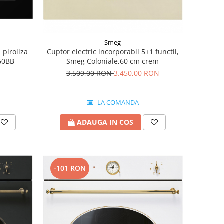
Smeg
 piroliza
Cuptor electric incorporabil 5+1 functii,
60BB
Smeg Coloniale,60 cm crem
3.509,00 RON
3.450,00 RON
LA COMANDA
ADAUGA IN COS
-101 RON