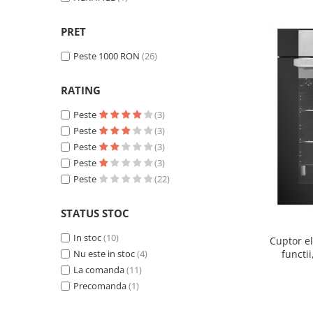
PRET
Peste 1000 RON
(26)
RATING
Peste
(3)
Peste
(3)
Peste
(3)
Peste
(3)
Peste
(22)
STATUS STOC
In stoc
(10)
Cuptor el
functi
Nu este in stoc
(4)
La comanda
(11)
Precomanda
(1)