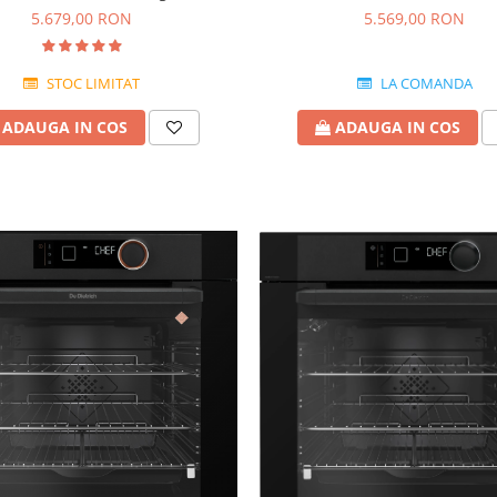
De Dietrich
DOE7560X
5.679,00 RON
5.569,00 RON
STOC LIMITAT
LA COMANDA
ADAUGA IN COS
ADAUGA IN COS