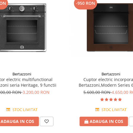
RON
-950 RON
Bertazzoni
Bertazzoni
or electric multifunctional
Cuptor electric incorpora
zoni seria Heritage, 9 functii
Bertazzoni,Modern Series 
000,00 RON
3.200,00 RON
5.600,00 RON
4.650,00 
STOC LIMITAT
STOC LIMITAT
ADAUGA IN COS
ADAUGA IN COS