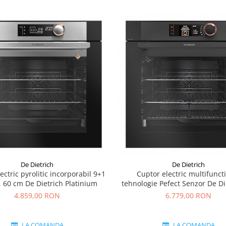
De Dietrich
De Dietrich
ectric pyrolitic incorporabil 9+1
Cuptor electric multifunct
i, 60 cm De Dietrich Platinium
tehnologie Pefect Senzor De Di
cm pyrolitic
4.859,00 RON
6.779,00 RON
LA COMANDA
LA COMANDA