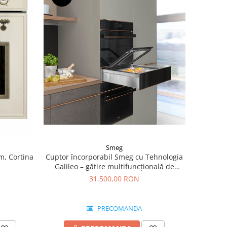
Smeg
m, Cortina
Cuptor încorporabil Smeg cu Tehnologia
Galileo – gătire multifuncțională de
ultimă generație
31.500,00 RON
PRECOMANDA