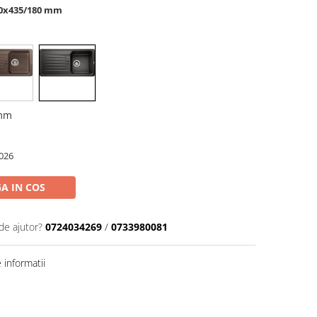
60x435/180 mm
 mm
026
A IN COS
de ajutor?
0724034269
/
0733980081
informatii
Distribuie
pe