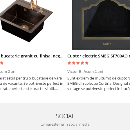
Chiuveta bucatarie granit cu finisaj negru perlat/cupru Steingran Art Copper cu dozator si baterie Quadron
cum 2 ani
Victor B,
Acum 2 ani
at setul pentru o bucatarie de vara
Sunt extrem de mulțumit de cuptorul
sa de vacanta. Se potriveste perfect in
SMEG din colecția Cortina! Designul 
urata perfect, este practic si util.
vintage se potrivește perfect în bucă
oarte buna, recomand cu drag !
iar funcțiile variate de gătit fac pregă
meselor o plăcere.
SOCIAL
Urmareste-ne in social media