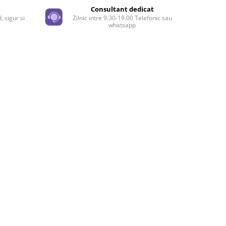
Facebook
e
Consultant dedicat
, sigur si
Zilnic intre 9.30-19.00 Telefonic sau
whatsapp