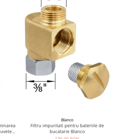
Blanco
iminarea
Filtru impuritati pentru bateriile de
iuvete
bucatarie Blanco
170,00 RON