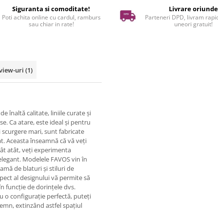
Siguranta si comoditate!
Livrare oriund
Poti achita online cu cardul, ramburs
Parteneri DPD, livram rapid
sau chiar in rate!
uneori gratuit!
view-uri
(1)
naltă calitate, liniile curate și
e. Ca atare, este ideal și pentru
i scurgere mari, sunt fabricate
țat. Aceasta înseamnă că vă veți
t atât, veți experimenta
e elegant. Modelele FAVOS vin în
amă de blaturi și stiluri de
spect al designului vă permite să
 în funcție de dorințele dvs.
u o configurație perfectă, puteți
emn, extinzând astfel spațiul