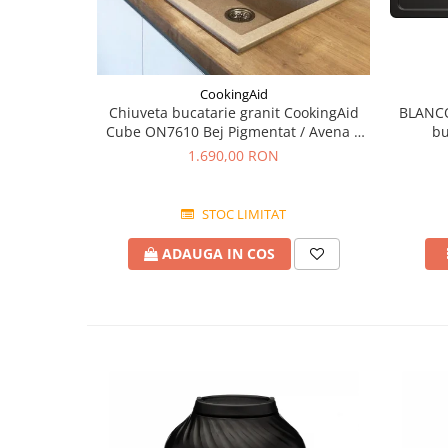
CookingAid
BLANCO
Chiuveta bucatarie granit CookingAid
bu
Cube ON7610 Bej Pigmentat / Avena +
accesorii montaj
1.690,00 RON
STOC LIMITAT
ADAUGA IN COS