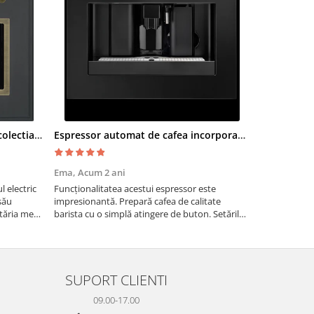
Cuptor electric SMEG SF700AO colectia Cortina
Espressor automat de cafea incorporabil De Dietrich Platinum
Moara cere
Ema,
Acum 2 ani
Paul G,
Acum
 electric
Funcționalitatea acestui espressor este
Recomand moa
său
impresionantă. Prepară cafea de calitate
are nevoie de
tăria mea,
barista cu o simplă atingere de buton. Setările
măcinarea cer
tirea
sunt ușor de personalizat, permițând ajustarea
fie pentru ac
intensității, temperaturii și cantității de cafea
dimensiuni. E
pentru a sa...
gospodărie!
SUPORT CLIENTI
09.00-17.00