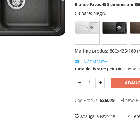
Blanco Favos 45 S dimensiuni:8
Culoare
: Negru
Marime produs
:
860x435/180
LA COMANDA
Data de livrare:
poimaine, 08.08.2
ADAUG
Cod Produs:
526079
Ai nevoie 
Adauga la Favorite
Cere 