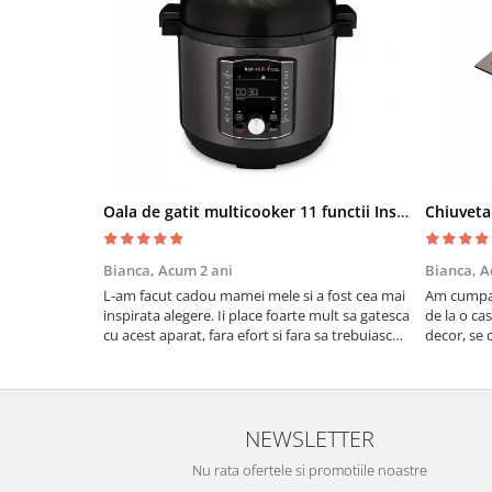
Oala de gatit multicooker 11 functii Instant Pot Pro Crisp 8 + Air Fryer 7.6 lt
Bianca,
Acum 2 ani
Bianca,
A
L-am facut cadou mamei mele si a fost cea mai
Am cumpar
inspirata alegere. Ii place foarte mult sa gatesca
de la o ca
cu acest aparat, fara efort si fara sa trebuiasca
decor, se c
sa tot invarta in cratita...ma gandesc serios sa
Calitate f
imi cumpar si eu! Recomand mult !
NEWSLETTER
Nu rata ofertele si promotiile noastre