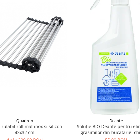
Quadron
Deante
 rulabil roll mat inox si silicon
Soluție BIO Deante pentru el
43x32 cm
grăsimilor din bucătărie -ch
granit,ceramica si inox
de la 200,00 RON
55,00 RON