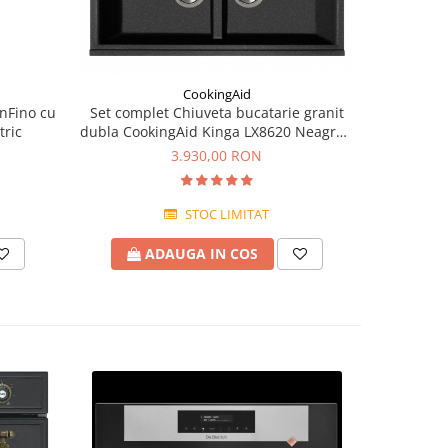
CookingAid
nFino cu
Set complet Chiuveta bucatarie granit
Chiuveta 
tric
dubla CookingAid Kinga LX8620 Neagra /
Amanda A
Black Metal quartz
3.930,00 RON
STOC LIMITAT
ADAUGA IN COS
A