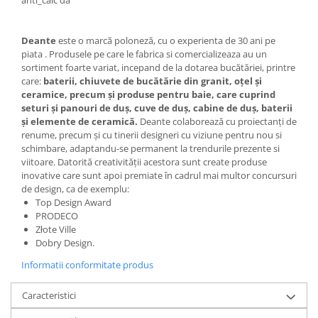
Deante
este o marcă poloneză, cu o experienta de 30 ani pe
piata . Produsele pe care le fabrica si comercializeaza au un
sortiment foarte variat, incepand de la dotarea bucătăriei, printre
care:
baterii, chiuvete de bucătărie din granit, oţel şi
ceramice, precum şi produse pentru baie, care cuprind
seturi şi panouri de duş, cuve de duş, cabine de duş, baterii
şi elemente de ceramică.
Deante colaborează cu proiectanţi de
renume, precum şi cu tinerii designeri cu viziune pentru nou si
schimbare, adaptandu-se permanent la trendurile prezente si
viitoare. Datorită creativităţii acestora sunt create produse
inovative care sunt apoi premiate în cadrul mai multor concursuri
de design, ca de exemplu:
Top Design Award
PRODECO
Złote Ville
Dobry Design.
Informatii conformitate produs
Caracteristici