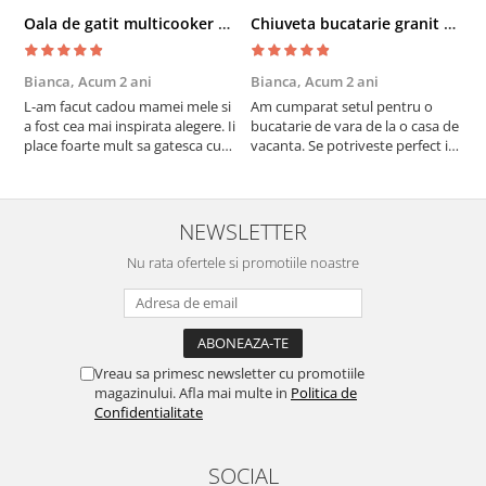
Oala de gatit multicooker 11 functii Instant Pot Pro Crisp 8 + Air Fryer 7.6 lt
Chiuveta bucatarie granit cu finisaj negru perlat/cupru Steingran Art Copper cu dozator si baterie Quadron
Bianca,
Acum 2 ani
Bianca,
Acum 2 ani
V
L-am facut cadou mamei mele si
Am cumparat setul pentru o
S
a fost cea mai inspirata alegere. Ii
bucatarie de vara de la o casa de
c
place foarte mult sa gatesca cu
vacanta. Se potriveste perfect in
c
acest aparat, fara efort si fara sa
decor, se curata perfect, este
v
trebuiasca sa tot invarta in
practic si util. Calitate foarte
b
cratita...ma gandesc serios sa imi
buna, recomand cu drag !
v
cumpar si eu! Recomand mult !
m
NEWSLETTER
Nu rata ofertele si promotiile noastre
Vreau sa primesc newsletter cu promotiile
magazinului. Afla mai multe in
Politica de
Confidentialitate
SOCIAL