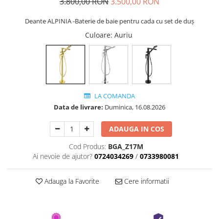
3.800,00 RON
3.500,00 RON
Deante ALPINIA -Baterie de baie pentru cada cu set de duș
Culoare
: Auriu
LA COMANDA
Data de livrare:
Duminica, 16.08.2026
ADAUGA IN COS
Cod Produs:
BGA_Z17M
Ai nevoie de ajutor?
0724034269
/
0733980081
Adauga la Favorite
Cere informatii