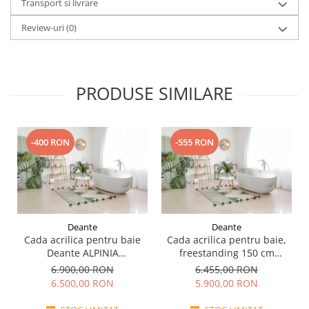
Transport si livrare
Review-uri
(0)
PRODUSE SIMILARE
-400 RON
-555 RON
Deante
Deante
Cada acrilica pentru baie
Cada acrilica pentru baie,
Deante ALPINIA
freestanding 150 cm
freestanding 170 cm
Deante ALPINIA
6.900,00 RON
6.455,00 RON
6.500,00 RON
5.900,00 RON