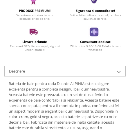
PRODUSE PREMIUM!
Siguranta si comoditate!
Garantam calitatea tuturor
Poti achita online cu cardul, ramburs
produselor de pe site!
sau chiar in rate!
Livrare oriunde
Consultant dedicat
Parteneri DPD, livram rapid, sigur si
Zilnic intre 9.30-19.00 Telefonic sau
uneori gratuit!
whatsapp
Descriere
Bateria de baie pentru cada Deante ALPINIA este o alegere
excelenta pentru a completa designul baii dumneavoastra.
Aceasta baterie este prevazuta cu un set de dus, oferind o
experienta de baie confortabila si relaxanta. Aceasta baterie este
special conceputa pentru a fi montata in podea, conferind astfel
un aspect modern si elegant baii dumneavoastra. Disponibila in
culori crom, gold si negru, aceasta baterie se potriveste cu orice
decor al baii. Fabricata din materiale de inalta calitate, aceasta
baterie este durabila si rezistenta la uzura, asigurand o