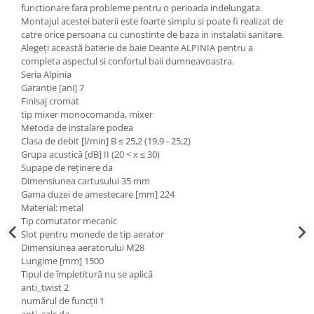
functionare fara probleme pentru o perioada indelungata.
Montajul acestei baterii este foarte simplu si poate fi realizat de
catre orice persoana cu cunostinte de baza in instalatii sanitare.
Alegeți această baterie de baie Deante ALPINIA pentru a
completa aspectul si confortul baii dumneavoastra.
Seria Alpinia
Garanție [ani] 7
Finisaj cromat
tip mixer monocomanda, mixer
Metoda de instalare podea
Clasa de debit [l/min] B ≤ 25,2 (19,9 - 25,2)
Grupa acustică [dB] II (20 < x ≤ 30)
Supape de reținere da
Dimensiunea cartusului 35 mm
Gama duzei de amestecare [mm] 224
Material: metal
Tip comutator mecanic
Slot pentru monede de tip aerator
Dimensiunea aeratorului M28
Lungime [mm] 1500
Tipul de împletitură nu se aplică
anti_twist 2
numărul de funcții 1
anti_calc da