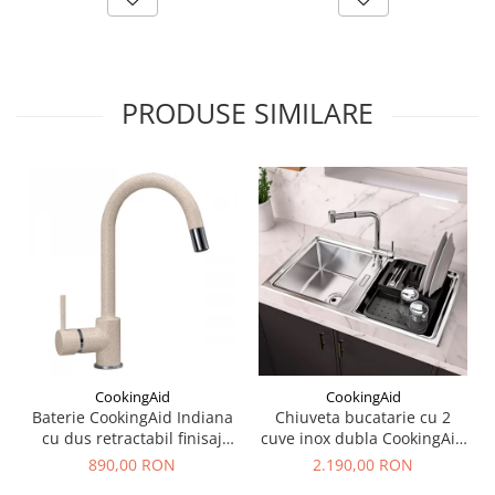
PRODUSE SIMILARE
CookingAid
CookingAid
Baterie CookingAid Indiana
Chiuveta bucatarie cu 2
cu dus retractabil finisaj
cuve inox dubla CookingAid
granit Bej Pigmentat /
FUSION 86BB
890,00 RON
2.190,00 RON
Avena