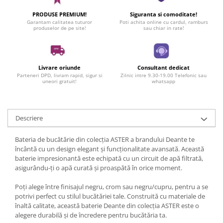
PRODUSE PREMIUM!
Siguranta si comoditate!
Garantam calitatea tuturor
Poti achita online cu cardul, ramburs
produselor de pe site!
sau chiar in rate!
Livrare oriunde
Consultant dedicat
Parteneri DPD, livram rapid, sigur si
Zilnic intre 9.30-19.00 Telefonic sau
uneori gratuit!
whatsapp
Descriere
Bateria de bucătărie din colecția ASTER a brandului Deante te
încântă cu un design elegant și funcționalitate avansată. Această
baterie impresionantă este echipată cu un circuit de apă filtrată,
asigurându-ți o apă curată și proaspătă în orice moment.
Poți alege între finisajul negru, crom sau negru/cupru, pentru a se
potrivi perfect cu stilul bucătăriei tale. Construită cu materiale de
înaltă calitate, această baterie Deante din colecția ASTER este o
alegere durabilă și de încredere pentru bucătăria ta.