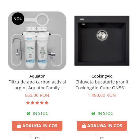
NOU
Aquator
CookingAid
Filtru de apa carbon activ si
Chiuveta bucatarie granit
argint Aquator Family
CookingAid Cube ON5610
Duplex-5000-8000 lt
Neagra / Black Metal quartz
665,00 RON
1.490,00 RON
+ accesorii montaj
IN STOC
IN STOC
ADAUGA IN COS
ADAUGA IN COS