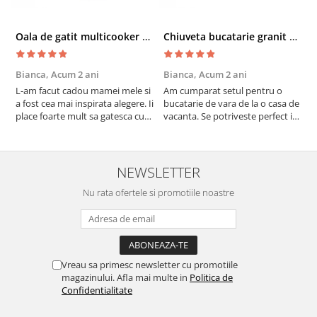
Oala de gatit multicooker 11 functii Instant Pot Pro Crisp 8 + Air Fryer 7.6 lt
Chiuveta bucatarie granit cu finisaj negru perlat/cupru Steingran Art Copper cu dozator si baterie Quadron
Bianca,
Acum 2 ani
Bianca,
Acum 2 ani
V
L-am facut cadou mamei mele si
Am cumparat setul pentru o
S
a fost cea mai inspirata alegere. Ii
bucatarie de vara de la o casa de
c
place foarte mult sa gatesca cu
vacanta. Se potriveste perfect in
c
acest aparat, fara efort si fara sa
decor, se curata perfect, este
v
trebuiasca sa tot invarta in
practic si util. Calitate foarte
b
cratita...ma gandesc serios sa imi
buna, recomand cu drag !
v
cumpar si eu! Recomand mult !
m
NEWSLETTER
Nu rata ofertele si promotiile noastre
Vreau sa primesc newsletter cu promotiile
magazinului. Afla mai multe in
Politica de
Confidentialitate