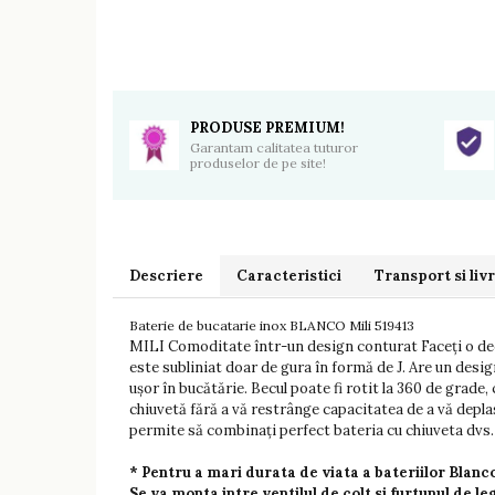
PRODUSE PREMIUM!
Garantam calitatea tuturor
produselor de pe site!
Descriere
Caracteristici
Transport si liv
Baterie de bucatarie inox BLANCO Mili 519413
MILI Comoditate într-un design conturat Faceți o dec
este subliniat doar de gura în formă de J. Are un design
ușor în bucătărie. Becul poate fi rotit la 360 de grade,
chiuvetă fără a vă restrânge capacitatea de a vă depla
permite să combinați perfect bateria cu chiuveta dvs. c
* Pentru a mari durata de viata a bateriilor Blan
Se va monta intre ventilul de colt si furtunul de l