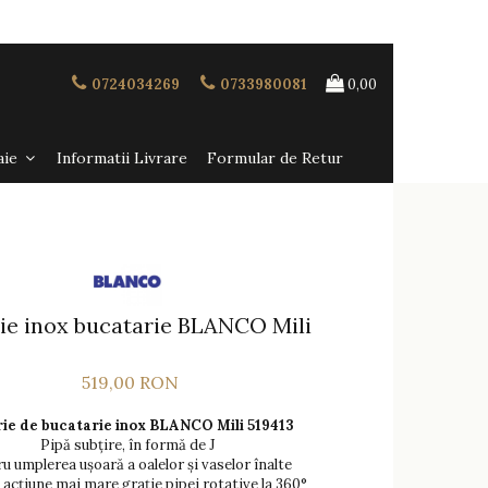
0724034269
0733980081
0,00
aie
Informatii Livrare
Formular de Retur
ie inox bucatarie BLANCO Mili
519,00 RON
ie de bucatarie inox BLANCO Mili 519413
Pipă subțire, în formă de J
u umplerea ușoară a oalelor și vaselor înalte
 acțiune mai mare grație pipei rotative la 360°