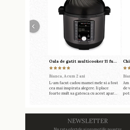
Oala de gatit multicooker 11 functii Instant Pot Pro Crisp 8 + Air Fryer 7.6 lt
Bianca,
Acum 2 ani
Bia
L-am facut cadou mamei mele si a fost
Am 
cea mai inspirata alegere. Ii place
de v
foarte mult sa gatesca cu acest aparat,
pot
fara efort si fara sa trebuiasca sa tot
perf
invarta in cratita...ma gandesc serios
foa
sa imi cumpar si eu! Recomand mult !
NEWSLETTER
Nu rata ofertele si promotiile noastre