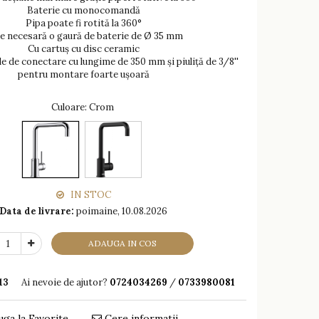
Baterie cu monocomandă
Pipa poate fi rotită la 360°
e necesară o gaură de baterie de Ø 35 mm
Cu cartuș cu disc ceramic
ile de conectare cu lungime de 350 mm și piuliță de 3/8''
pentru montare foarte ușoară
Culoare
: Crom
IN STOC
Data de livrare:
poimaine, 10.08.2026
ADAUGA IN COS
13
Ai nevoie de ajutor?
0724034269
/
0733980081
ga la Favorite
Cere informatii