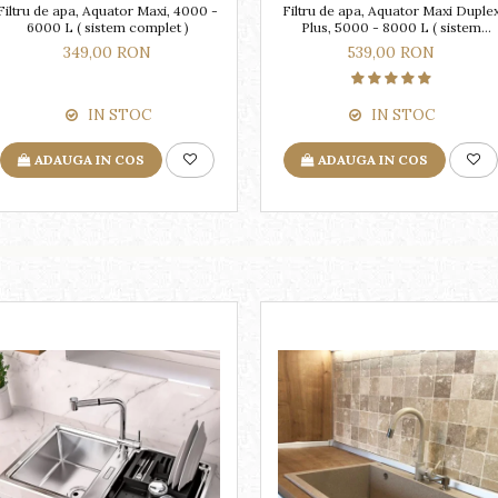
Filtru de apa, Aquator Maxi, 4000 -
Filtru de apa, Aquator Maxi Duple
6000 L ( sistem complet )
Plus, 5000 - 8000 L ( sistem
complet )
349,00 RON
539,00 RON
IN STOC
IN STOC
ADAUGA IN COS
ADAUGA IN COS