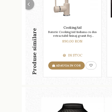
CookingAid
Produse similare
Baterie CookingAid Indiana cu dus
retractabil finisaj granit Bej
Pigmentat / Avena
890,00 RON
IN STOC
ADAUGA IN COS