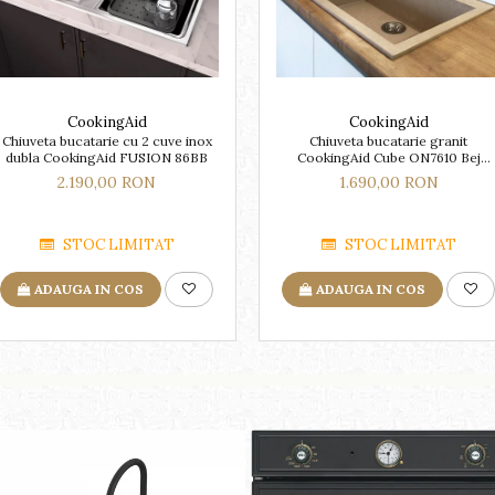
CookingAid
CookingAid
Chiuveta bucatarie cu 2 cuve inox
Chiuveta bucatarie granit
dubla CookingAid FUSION 86BB
CookingAid Cube ON7610 Bej
Pigmentat / Avena + accesorii
2.190,00 RON
1.690,00 RON
montaj
STOC LIMITAT
STOC LIMITAT
ADAUGA IN COS
ADAUGA IN COS