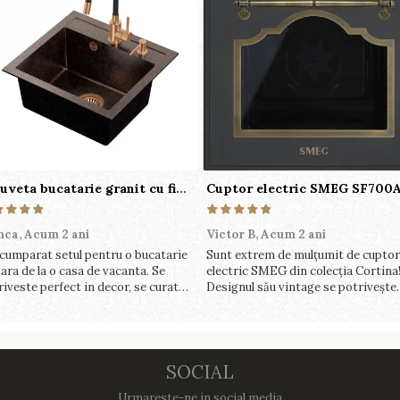
Chiuveta bucatarie granit cu finisaj negru perlat/cupru Steingran Art Copper cu dozator si baterie Quadron
nca,
Acum 2 ani
Victor B,
Acum 2 ani
cumparat setul pentru o bucatarie
Sunt extrem de mulțumit de cuptor
ara de la o casa de vacanta. Se
electric SMEG din colecția Cortina
riveste perfect in decor, se curata
Designul său vintage se potrivește
ect, este practic si util. Calitate
perfect în bucătăria mea, iar funcții
rte buna, recomand cu drag !
variate de gătit fac pregătirea mes
o plăcere.
SOCIAL
Urmareste-ne in social media