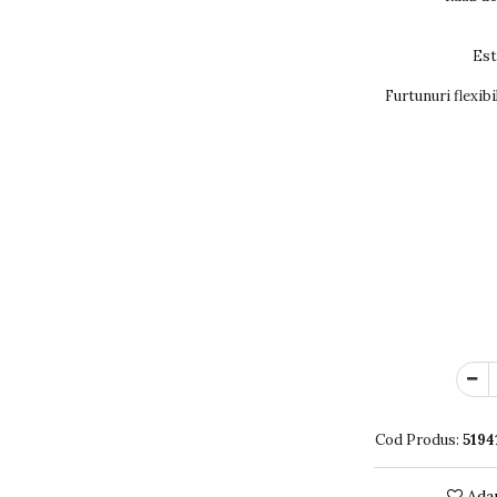
Est
Furtunuri flexib
Cod Produs:
5194
Adau