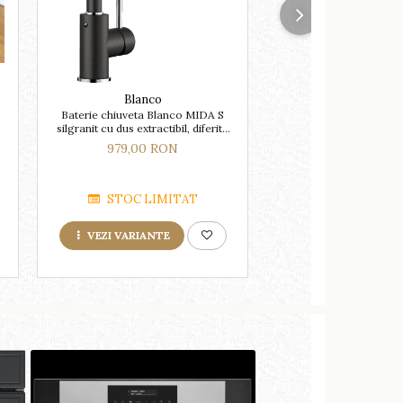
NOU
Blanco
Blanco
Baterie chiuveta Blanco MIDA S
BLANCO CLASSIM
silgranit cu dus extractibil, diferite
reversibila, finisaj ino
culori
excentric
979,00 RON
2.629,00 R
STOC LIMITAT
LA COMA
VEZI VARIANTE
ADAUGA IN COS