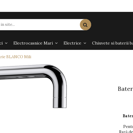
ci
Electrocasnice Mari
Electrice
Chiuvete si baterii b
arie BLANCO Mili
Bater
Bater
Pentr
Rază de