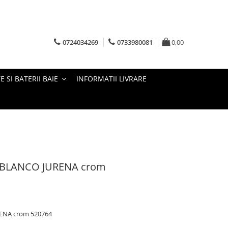
0724034269
0733980081
0,00
E SI BATERII BAIE
INFORMATII LIVRARE
ie BLANCO JURENA crom
RENA crom 520764