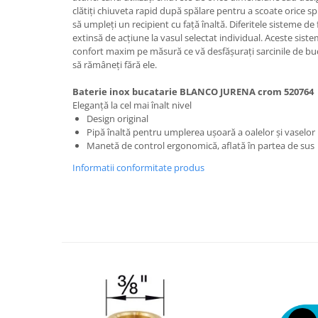
clătiți chiuveta rapid după spălare pentru a scoate orice 
să umpleți un recipient cu față înaltă. Diferitele sisteme d
extinsă de acțiune la vasul selectat individual. Aceste siste
confort maxim pe măsură ce vă desfășurați sarcinile de bucă
să rămâneți fără ele.
Baterie inox bucatarie BLANCO JURENA crom 520764
Eleganță la cel mai înalt nivel
Design original
Pipă înaltă pentru umplerea ușoară a oalelor și vaselor
Manetă de control ergonomică, aflată în partea de sus
Informatii conformitate produs