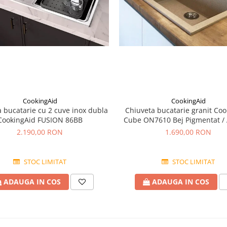
CookingAid
CookingAid
 bucatarie cu 2 cuve inox dubla
Chiuveta bucatarie granit Coo
CookingAid FUSION 86BB
Cube ON7610 Bej Pigmentat /
accesorii montaj
2.190,00 RON
1.690,00 RON
STOC LIMITAT
STOC LIMITAT
ADAUGA IN COS
ADAUGA IN COS