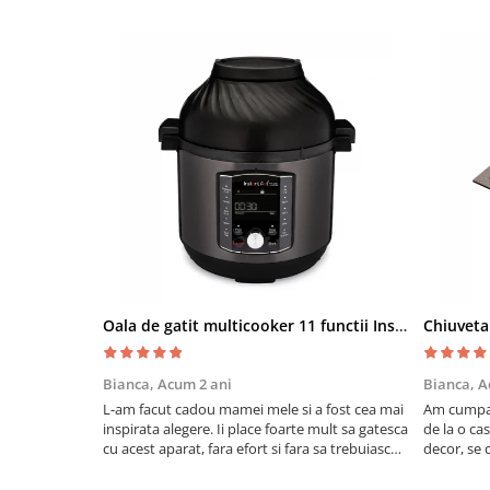
Oala de gatit multicooker 11 functii Instant Pot Pro Crisp 8 + Air Fryer 7.6 lt
Bianca,
Acum 2 ani
Bianca,
A
L-am facut cadou mamei mele si a fost cea mai
Am cumpar
inspirata alegere. Ii place foarte mult sa gatesca
de la o ca
cu acest aparat, fara efort si fara sa trebuiasca
decor, se c
sa tot invarta in cratita...ma gandesc serios sa
Calitate f
imi cumpar si eu! Recomand mult !