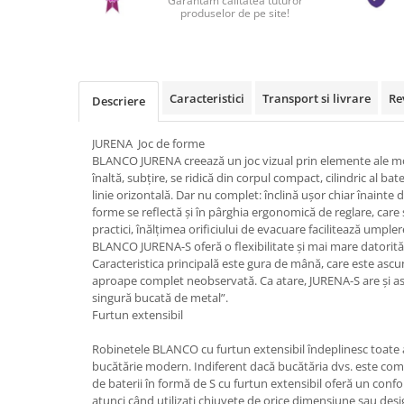
Garantam calitatea tuturor
produselor de pe site!
Caracteristici
Transport si livrare
Re
Descriere
JURENA Joc de forme
BLANCO JURENA creează un joc vizual prin elemente ale mod
înaltă, subțire, se ridică din corpul compact, cilindric al bat
linie orizontală. Dar nu complet: înclină ușor chiar înainte 
forme se reflectă și în pârghia ergonomică de reglare, care 
practici, înălțimea orificiului de evacuare facilitează umpler
BLANCO JURENA-S oferă o flexibilitate și mai mare datorită p
Caracteristica principală este gura de mână, care este ascun
aproape complet neobservată. Ca atare, JURENA-S are și asp
singură bucată de metal”.
Furtun extensibil
Robinetele BLANCO cu furtun extensibil îndeplinesc toate 
bucătărie modern. Indiferent dacă bucătăria dvs. este co
de baterii în formă de S cu furtun extensibil oferă un conf
atunci când utilizați chiuvete de orice dimensiune sau desig