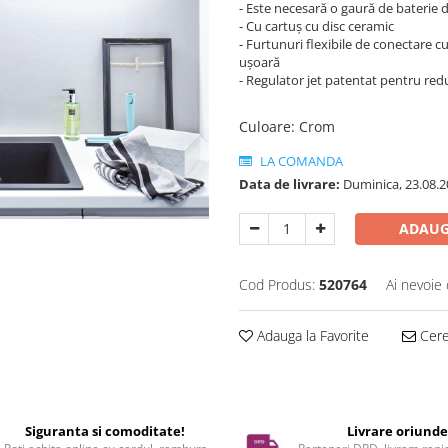
- Este necesară o gaură de baterie
- Cu cartuș cu disc ceramic
- Furtunuri flexibile de conectare 
ușoară
- Regulator jet patentat pentru red
Culoare
:
Crom
LA COMANDA
Data de livrare:
Duminica, 23.08.2
ADAUG
Cod Produs:
520764
Ai nevoie 
Adauga la Favorite
Cere 
Siguranta si comoditate!
Livrare oriund