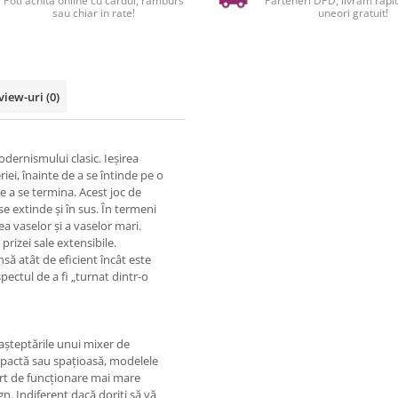
Poti achita online cu cardul, ramburs
Parteneri DPD, livram rapid
sau chiar in rate!
uneori gratuit!
view-uri
(0)
ernismului clasic. Ieșirea
eriei, înainte de a se întinde pe o
de a se termina. Acest joc de
se extinde și în sus. În termeni
ea vaselor și a vaselor mari.
rizei sale extensibile.
să atât de eficient încât este
ectul de a fi „turnat dintr-o
așteptările unui mixer de
mpactă sau spațioasă, modelele
ort de funcționare mai mare
n. Indiferent dacă doriți să vă