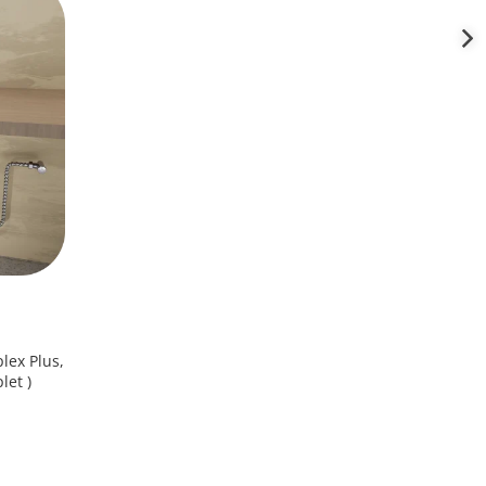
lex Plus,
let )