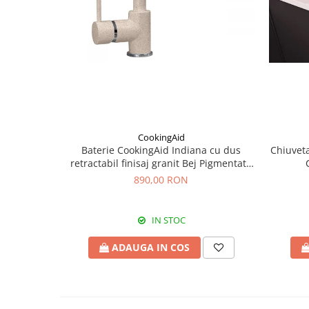
CookingAid
Baterie CookingAid Indiana cu dus
Chiuveta
retractabil finisaj granit Bej Pigmentat /
Avena
890,00 RON
IN STOC
ADAUGA IN COS