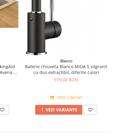
Blanco
kingAid
Baterie chiuveta Blanco MIDA S silgranit
BLANCO 
 Avena +
cu dus extractibil, diferite culori
finis
979,00 RON
STOC LIMITAT
VEZI VARIANTE
A