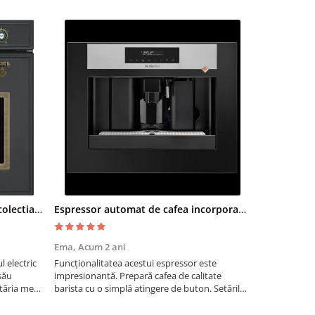
Cuptor electric SMEG SF700AO colectia Cortina
Espressor automat de cafea incorporabil De Dietrich Platinum
Moara cere
Ema,
Acum 2 ani
Paul G,
Acum
 electric
Funcționalitatea acestui espressor este
Recomand moa
său
impresionantă. Prepară cafea de calitate
are nevoie de
tăria mea,
barista cu o simplă atingere de buton. Setările
măcinarea cer
tirea
sunt ușor de personalizat, permițând ajustarea
fie pentru ac
intensității, temperaturii și cantității de cafea
dimensiuni. E