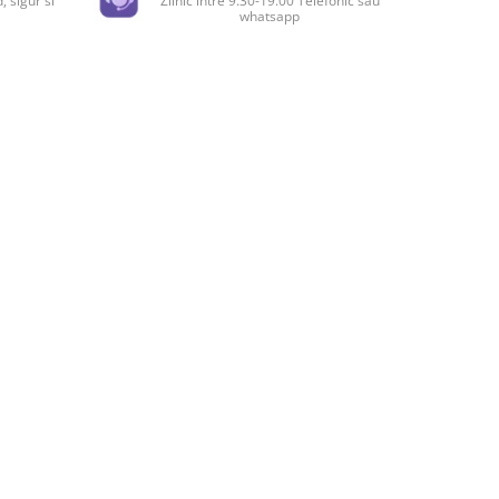
, sigur si
Zilnic intre 9.30-19.00 Telefonic sau
whatsapp