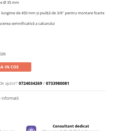
 de Ø 35 mm
cu lungime de 450 mm și piuliță de 3/8'' pentru montare foarte
ucerea semnificativă a calcarului
026
A IN COS
de ajutor?
0724034269
/
0733980081
informatii
e
Consultant dedicat