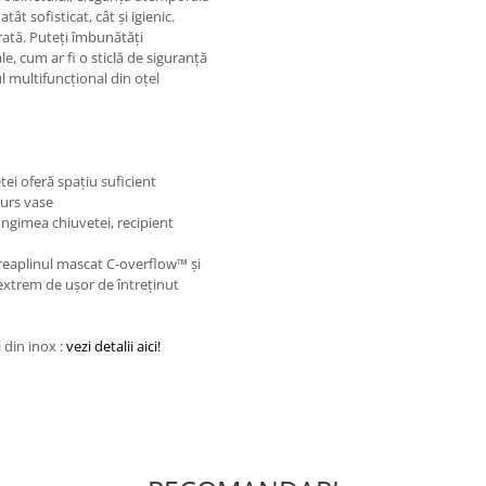
t sofisticat, cât și igienic.
rată. Puteți îmbunătăți
le, cum ar fi o sticlă de siguranță
l multifuncțional din oțel
ei oferă spațiu suficient
curs vase
ungimea chiuvetei, recipient
preaplinul mascat C-overflow™ și
 extrem de ușor de întreținut
 din inox :
vezi detalii aici!