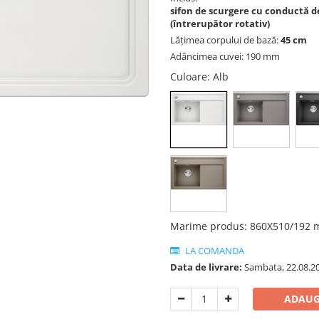
sifon de scurgere cu conductă de 
(întrerupător rotativ)
Lățimea corpului de bază:
45 cm
Adâncimea cuvei: 190 mm
Culoare
: Alb
Marime produs
:
860X510/192
LA COMANDA
Data de livrare:
Sambata, 22.08.2
ADAUG