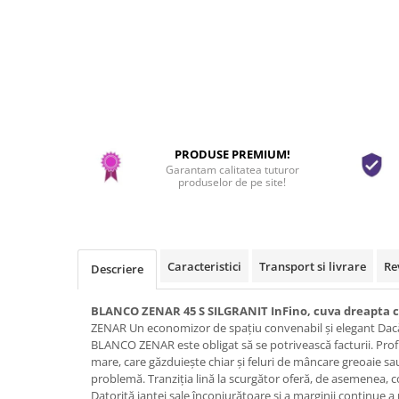
PRODUSE PREMIUM!
Garantam calitatea tuturor
produselor de pe site!
Caracteristici
Transport si livrare
Re
Descriere
BLANCO ZENAR 45 S SILGRANIT InFino, cuva dreapta c
ZENAR Un economizor de spațiu convenabil și elegant Dacă
BLANCO ZENAR este obligat să se potrivească facturii. Pro
mare, care găzduiește chiar și feluri de mâncare greoaie sau
problemă. Tranziția lină la scurgător oferă, de asemenea, c
Datorită jantei sale înconjurătoare și a marginii continue 