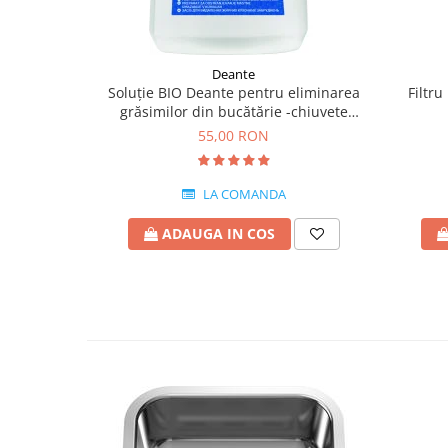
Deante
Soluție BIO Deante pentru eliminarea
Filtru
grăsimilor din bucătărie -chiuvete
granit,ceramica si inox
55,00 RON
LA COMANDA
ADAUGA IN COS