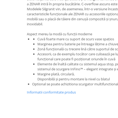
a ZENAR intră în propria bucătărie. C-overflow ascuns este atâ
Modelele Silgranit vin, de asemenea, într-o versiune încast
caracteristicile funcționale ale ZENAR cu accesoriile opționa
mobilă sau o placă de tăiere din cenușă compozită și șnuru
inoxidabil.
Aspect mereu la modă cu funcții moderne
Cuvă foarte mare cu suport de scurs vase spațios
Marginea pentru baterie pe întreaga lățime a chiuvet
Zonă funcțională cu trecere lină către suportul de s
Accesorii, ca de exemplu tocător care culisează pe l
funcțional care poate fi poziționat oriunde în cuvă
Elemente de înaltă calitate cu sistemul aqua stop, 
sistemul de scurgere InFino™ – elegant integrate și
Margine plată, circulară,
Disponibilă și pentru montare la nivel cu blatul
Optional se poate achizitiona scurgator multifunctional
Informatii conformitate produs