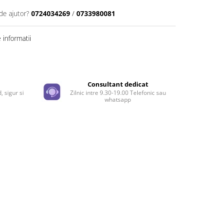
de ajutor?
0724034269
/
0733980081
informatii
Distribuie
pe
Facebook
e
Consultant dedicat
, sigur si
Zilnic intre 9.30-19.00 Telefonic sau
whatsapp