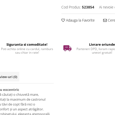
Cod Produs:
523854
Ai nevoie 
Adauga la Favorite
Cere 
Siguranta si comoditate!
Livrare oriund
Poti achita online cu cardul, ramburs
Parteneri DPD, livram rapid
sau chiar in rate!
uneori gratuit!
view-uri
(0)
u excentric
 căutați o chiuvetă mare,
fitați la maximum de castronul
 tăvi de copt fără nici o
onfort și un aspect atrăgător.
a robinetului, eleganța atemporală