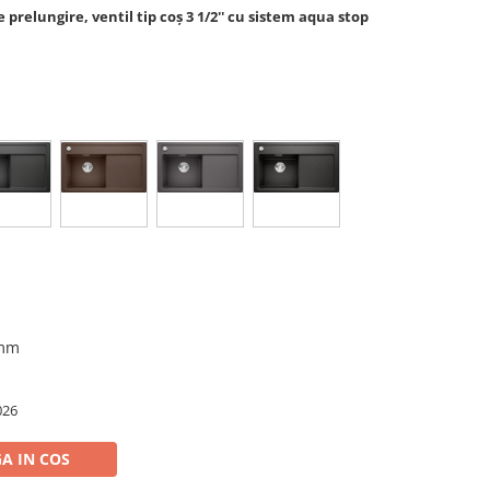
prelungire, ventil tip coș 3 1/2'' cu sistem aqua stop
 mm
026
A IN COS