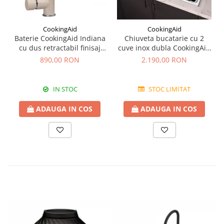
CookingAid
CookingAid
Baterie CookingAid Indiana
Chiuveta bucatarie cu 2
cu dus retractabil finisaj
cuve inox dubla CookingAid
granit Bej Pigmentat /
FUSION 86BB
890,00 RON
2.190,00 RON
Avena
IN STOC
STOC LIMITAT
ADAUGA IN COS
ADAUGA IN COS