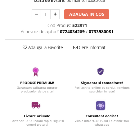
Data de livrare:
poimaine, 10.08.2026
ADAUGA IN COS
Cod Produs:
522971
Ai nevoie de ajutor?
0724034269
/
0733980081
Adauga la Favorite
Cere informatii
PRODUSE PREMIUM!
Siguranta si comoditate!
Garantam calitatea tuturor
Poti achita online cu cardul, ramburs
produselor de pe site!
sau chiar in rate!
Livrare oriunde
Consultant dedicat
Parteneri DPD, livram rapid, sigur si
Zilnic intre 9.30-19.00 Telefonic sau
uneori gratuit!
whatsapp