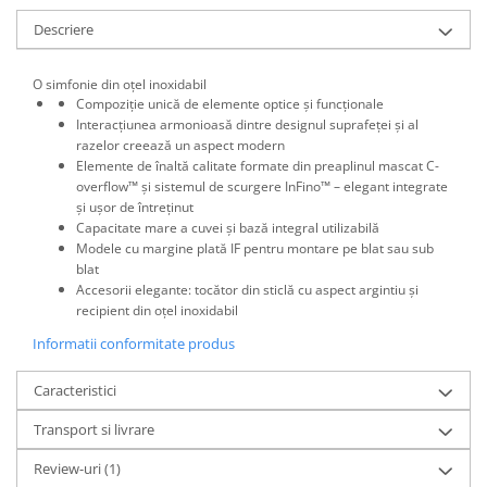
Descriere
O simfonie din oțel inoxidabil
Compoziție unică de elemente optice și funcționale
Interacțiunea armonioasă dintre designul suprafeței și al
razelor creează un aspect modern
Elemente de înaltă calitate formate din preaplinul mascat C-
overflow™ și sistemul de scurgere InFino™ – elegant integrate
și ușor de întreținut
Capacitate mare a cuvei și bază integral utilizabilă
Modele cu margine plată IF pentru montare pe blat sau sub
blat
Accesorii elegante: tocător din sticlă cu aspect argintiu și
recipient din oţel inoxidabil
Informatii conformitate produs
Caracteristici
Transport si livrare
Review-uri
(1)