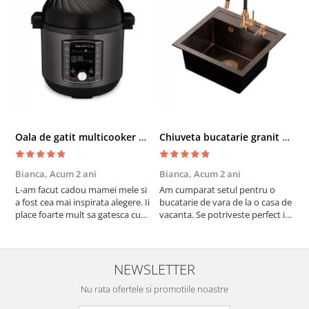
Oala de gatit multicooker 11 functii Instant Pot Pro Crisp 8 + Air Fryer 7.6 lt
Chiuveta bucatarie granit cu finisaj negru perlat/cupru Steingran Art Copper cu dozator si baterie Quadron
Bianca,
Acum 2 ani
Bianca,
Acum 2 ani
V
L-am facut cadou mamei mele si
Am cumparat setul pentru o
S
a fost cea mai inspirata alegere. Ii
bucatarie de vara de la o casa de
c
place foarte mult sa gatesca cu
vacanta. Se potriveste perfect in
c
acest aparat, fara efort si fara sa
decor, se curata perfect, este
v
trebuiasca sa tot invarta in
practic si util. Calitate foarte
b
cratita...ma gandesc serios sa imi
buna, recomand cu drag !
v
cumpar si eu! Recomand mult !
m
NEWSLETTER
Nu rata ofertele si promotiile noastre