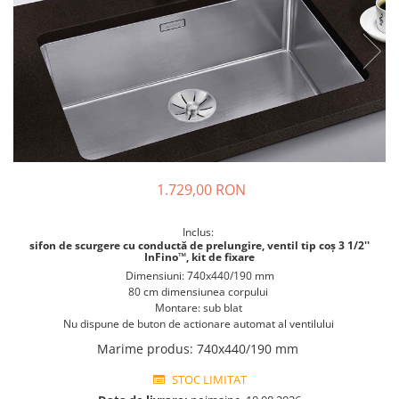
Prajitoare de paine
chiuvete
Combine frigorifice
Termostate si senzori Livolo
Rasnite de cafea
Sonerii electrice
Accesorii chiuvete bucatarie
Espressoare cafea
Roboti de bucatarie
Construieste singur
Gratar protectie chiuveta
Aparate de gatit-aragazuri
Spumarea laptelui
Scurgator farfurii
Module
Masina de spalat vase
Suporti burete
Panouri si rame
Accesorii
Tocatoare lemn si sticla
Seturi Electrocasnice
Sisteme de scurgere si cleme
Tavita scurgere vase/legume/fructe
1.729,00 RON
Dispenser detergent
Inclus:
sifon de scurgere cu conductă de prelungire, ventil tip coș 3 1/2''
InFino™, kit de fixare
Dimensiuni: 740x440/190 mm
80 cm dimensiunea corpului
Montare: sub blat
Nu dispune de buton de actionare automat al ventilului
Marime produs
:
740x440/190 mm
STOC LIMITAT