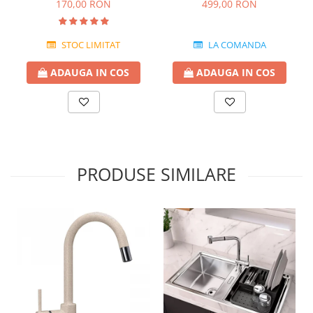
Flow, Pleon, Subline, Supra,
Blanco
499,00 RON
170,00 RON
Zerox
LA COMANDA
STOC LIMITAT
ADAUGA IN COS
ADAUGA IN COS
PRODUSE SIMILARE