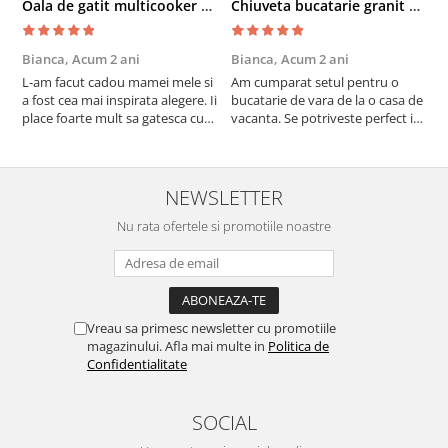
Oala de gatit multicooker 11 functii Instant Pot Pro Crisp 8 + Air Fryer 7.6 lt
Chiuveta bucatarie granit cu finisaj negru perlat/cupru Steingran Art Copper cu dozator si baterie Quadron
Bianca,
Acum 2 ani
Bianca,
Acum 2 ani
V
L-am facut cadou mamei mele si
Am cumparat setul pentru o
S
a fost cea mai inspirata alegere. Ii
bucatarie de vara de la o casa de
c
place foarte mult sa gatesca cu
vacanta. Se potriveste perfect in
c
acest aparat, fara efort si fara sa
decor, se curata perfect, este
v
trebuiasca sa tot invarta in
practic si util. Calitate foarte
b
cratita...ma gandesc serios sa imi
buna, recomand cu drag !
v
cumpar si eu! Recomand mult !
m
NEWSLETTER
Nu rata ofertele si promotiile noastre
Vreau sa primesc newsletter cu promotiile
magazinului. Afla mai multe in
Politica de
Confidentialitate
SOCIAL