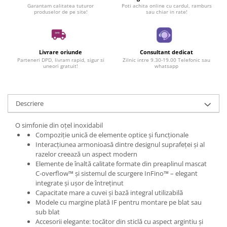
Garantam calitatea tuturor
Poti achita online cu cardul, ramburs
produselor de pe site!
sau chiar in rate!
Livrare oriunde
Consultant dedicat
Parteneri DPD, livram rapid, sigur si
Zilnic intre 9.30-19.00 Telefonic sau
uneori gratuit!
whatsapp
Descriere
O simfonie din oțel inoxidabil
Compoziție unică de elemente optice și funcționale
Interacțiunea armonioasă dintre designul suprafeței și al
razelor creează un aspect modern
Elemente de înaltă calitate formate din preaplinul mascat
C-overflow™ și sistemul de scurgere InFino™ – elegant
integrate și ușor de întreținut
Capacitate mare a cuvei și bază integral utilizabilă
Modele cu margine plată IF pentru montare pe blat sau
sub blat
Accesorii elegante: tocător din sticlă cu aspect argintiu și