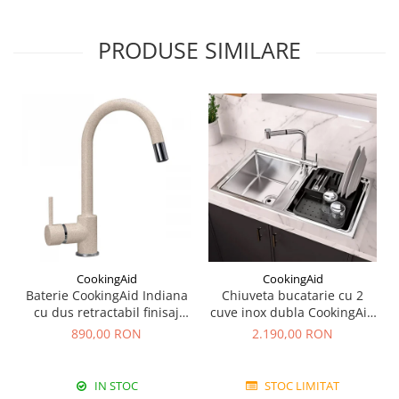
PRODUSE SIMILARE
CookingAid
CookingAid
Baterie CookingAid Indiana
Chiuveta bucatarie cu 2
cu dus retractabil finisaj
cuve inox dubla CookingAid
granit Bej Pigmentat /
FUSION 86BB
890,00 RON
2.190,00 RON
Avena
IN STOC
STOC LIMITAT