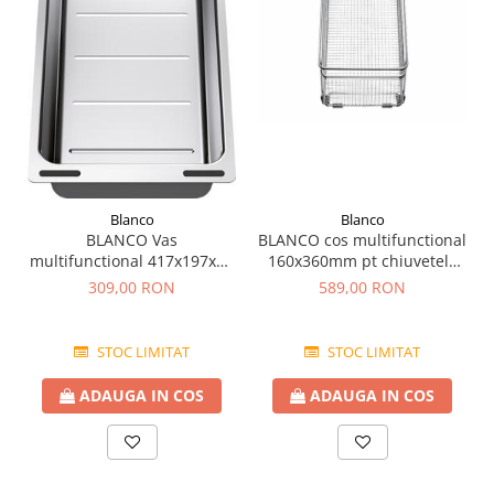
Blanco
Blanco
BLANCO Vas
BLANCO cos multifunctional
multifunctional 417x197x80
160x360mm pt chiuvetele
mm din inox pentru
Andano si Subline
309,00 RON
589,00 RON
Andano
STOC LIMITAT
STOC LIMITAT
ADAUGA IN COS
ADAUGA IN COS