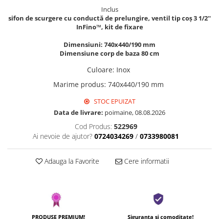
Inclus
sifon de scurgere cu conductă de prelungire, ventil tip coș 3 1/2''
InFino™, kit de fixare
Dimensiuni: 740x440/190 mm
Dimensiune corp de baza 80 cm
Culoare
:
Inox
Marime produs
:
740x440/190 mm
STOC EPUIZAT
Data de livrare:
poimaine, 08.08.2026
Cod Produs:
522969
Ai nevoie de ajutor?
0724034269
/
0733980081
Adauga la Favorite
Cere informatii
PRODUSE PREMIUM!
Siguranta si comoditate!