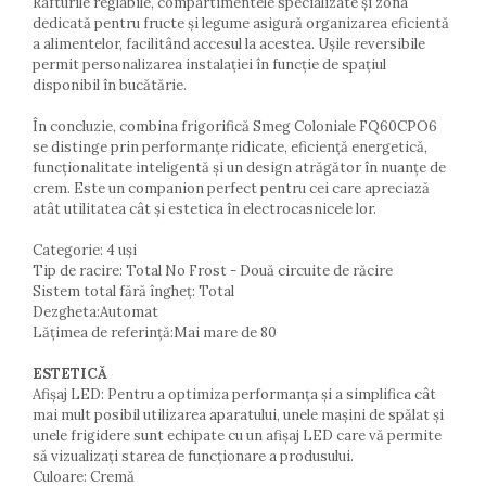
Rafturile reglabile, compartimentele specializate și zona
dedicată pentru fructe și legume asigură organizarea eficientă
a alimentelor, facilitând accesul la acestea. Ușile reversibile
permit personalizarea instalației în funcție de spațiul
disponibil în bucătărie.
În concluzie, combina frigorifică Smeg Coloniale FQ60CPO6
se distinge prin performanțe ridicate, eficiență energetică,
funcționalitate inteligentă și un design atrăgător în nuanțe de
crem. Este un companion perfect pentru cei care apreciază
atât utilitatea cât și estetica în electrocasnicele lor.
Categorie: 4 uși
Tip de racire: Total No Frost - Două circuite de răcire
Sistem total fără îngheț: Total
Dezgheta:Automat
Lățimea de referință:Mai mare de 80
ESTETICĂ
Afișaj LED: Pentru a optimiza performanța și a simplifica cât
mai mult posibil utilizarea aparatului, unele mașini de spălat și
unele frigidere sunt echipate cu un afișaj LED care vă permite
să vizualizați starea de funcționare a produsului.
Culoare: Cremă