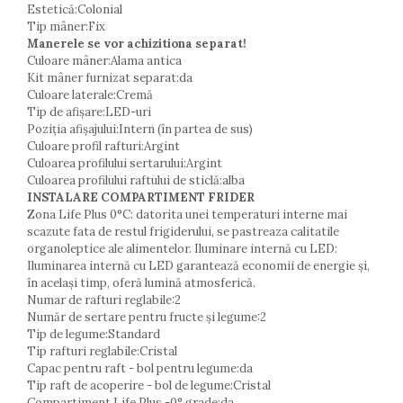
Estetică:Colonial
Tip mâner:Fix
Manerele se vor achizitiona separat!
Culoare mâner:Alama antica
Kit mâner furnizat separat:da
Culoare laterale:Cremă
Tip de afișare:LED-uri
Poziția afișajului:Intern (în partea de sus)
Culoare profil rafturi:Argint
Culoarea profilului sertarului:Argint
Culoarea profilului raftului de sticlă:alba
INSTALARE COMPARTIMENT FRIDER
Zona Life Plus 0°C: datorita unei temperaturi interne mai
scazute fata de restul frigiderului, se pastreaza calitatile
organoleptice ale alimentelor. Iluminare internă cu LED:
Iluminarea internă cu LED garantează economii de energie și,
în același timp, oferă lumină atmosferică.
Numar de rafturi reglabile:2
Număr de sertare pentru fructe și legume:2
Tip de legume:Standard
Tip rafturi reglabile:Cristal
Capac pentru raft - bol pentru legume:da
Tip raft de acoperire - bol de legume:Cristal
Compartiment Life Plus -0° grade:da