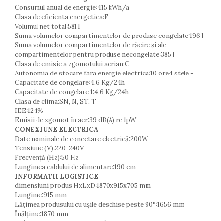
Consumul anual de energie:415 kWh/a
Clasa de eficienta energetica:F
Volumul net total:581 l
Suma volumelor compartimentelor de produse congelate:196 l
Suma volumelor compartimentelor de răcire și ale
compartimentelor pentru produse necongelate:385 l
Clasa de emisie a zgomotului aerian:C
Autonomia de stocare fara energie electrica:10 ore4 stele -
Capacitate de congelare:4,6 Kg/24h
Capacitate de congelare 1:4,6 Kg/24h
Clasa de clima:SN, N, ST, T
IEE:124%
Emisii de zgomot în aer:39 dB(A) re 1pW
CONEXIUNE ELECTRICA
Date nominale de conectare electrică:200W
Tensiune (V):220-240V
Frecvență (Hz):50 Hz
Lungimea cablului de alimentare:190 cm
INFORMATII LOGISTICE
dimensiuni produs HxLxD:1870x915x705 mm
Lungime:915 mm
Lățimea produsului cu ușile deschise peste 90°:1656 mm
Înălţime:1870 mm