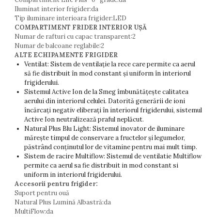
Iluminat interior frigider:da
Tip iluminare interioara frigider:LED
COMPARTIMENT FRIDER INTERIOR UȘĂ
Numar de rafturi cu capac transparent:2
Numar de balcoane reglabile:2
ALTE ECHIPAMENTE FRIGIDER
Ventilat: Sistem de ventilație la rece care permite ca aerul
să fie distribuit în mod constant și uniform în interiorul
frigiderului.
Sistemul Active Ion de la Smeg îmbunătățește calitatea
aerului din interiorul celulei. Datorită generării de ioni
încărcați negativ eliberați în interiorul frigiderului, sistemul
Active Ion neutralizează praful neplăcut.
Natural Plus Blu Light: Sistemul inovator de iluminare
mărește timpul de conservare a fructelor și legumelor,
păstrând conținutul lor de vitamine pentru mai mult timp.
Sistem de racire Multiflow: Sistemul de ventilatie Multiflow
permite ca aerul sa fie distribuit in mod constant si
uniform in interiorul frigiderului.
Accesorii pentru frigider:
Suport pentru ouă
Natural Plus Lumină Albastră:da
MultiFlow:da