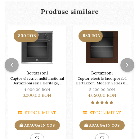
Produse similare
-800 RON
-950 RON
Bertazzoni
Bertazzoni
Cuptor electric multifunctional
Cuptor electric incorporabil
Bertazzoni seria Heritage, 9
Bertazzoni,Modern Series 60
functii
cm
4.000,00 RON
5.600,00 RON
3.200,00 RON
4.650,00 RON
STOC LIMITAT
STOC LIMITAT
ADAUGA IN COS
ADAUGA IN COS