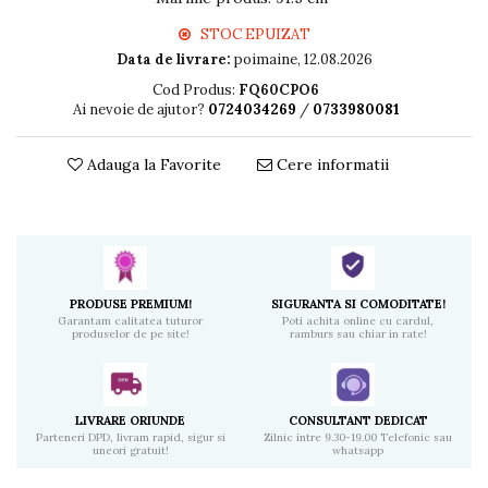
STOC EPUIZAT
Data de livrare:
poimaine, 12.08.2026
Cod Produs:
FQ60CPO6
Ai nevoie de ajutor?
0724034269
/
0733980081
Adauga la Favorite
Cere informatii
PRODUSE PREMIUM!
SIGURANTA SI COMODITATE!
Garantam calitatea tuturor
Poti achita online cu cardul,
produselor de pe site!
ramburs sau chiar in rate!
LIVRARE ORIUNDE
CONSULTANT DEDICAT
Parteneri DPD, livram rapid, sigur si
Zilnic intre 9.30-19.00 Telefonic sau
uneori gratuit!
whatsapp