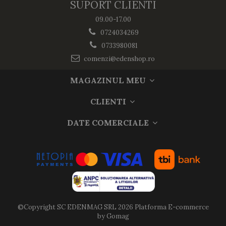
SUPORT CLIENTI
09.00-17.00
0724034269
0733980081
comenzi@edenshop.ro
MAGAZINUL MEU
CLIENTI
DATE COMERCIALE
©Copyright SC EDENMAG SRL 2026
Platforma E-commerce
by Gomag