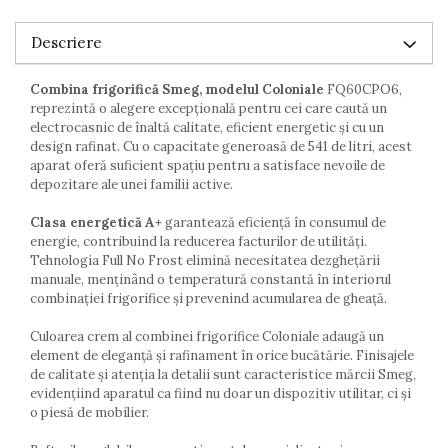
Descriere
Combina frigorifică Smeg, modelul Coloniale
FQ60CPO6,
reprezintă o alegere excepțională pentru cei care caută un
electrocasnic de înaltă calitate, eficient energetic și cu un
design rafinat. Cu o capacitate generoasă de 541 de litri, acest
aparat oferă suficient spațiu pentru a satisface nevoile de
depozitare ale unei familii active.
Clasa energetică A+
garantează eficiență în consumul de
energie, contribuind la reducerea facturilor de utilități.
Tehnologia Full No Frost elimină necesitatea dezghețării
manuale, menținând o temperatură constantă în interiorul
combinației frigorifice și prevenind acumularea de gheață.
Culoarea crem al combinei frigorifice Coloniale adaugă un
element de eleganță și rafinament în orice bucătărie. Finisajele
de calitate și atenția la detalii sunt caracteristice mărcii Smeg,
evidențiind aparatul ca fiind nu doar un dispozitiv utilitar, ci și
o piesă de mobilier.