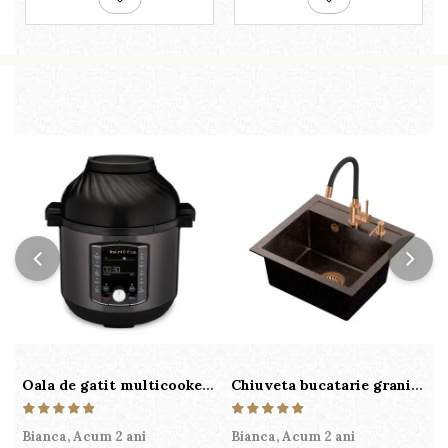
Oala de gatit multicooker 11 functii Instant Pot Pro Crisp 8 + Air Fryer 7.6 lt
Chiuveta bucatarie granit cu finisaj negru perlat/cupru Steingran Art Copper cu dozator si baterie Quadron
Bianca,
Acum 2 ani
Bianca,
Acum 2 ani
V