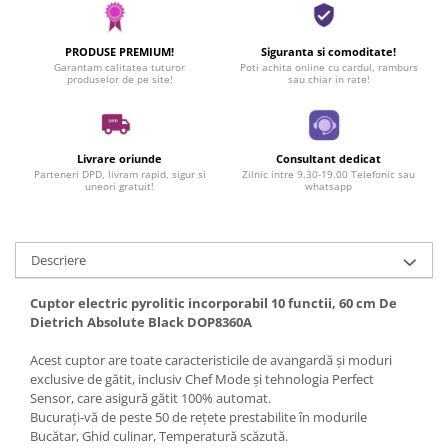
PRODUSE PREMIUM!
Siguranta si comoditate!
Garantam calitatea tuturor
Poti achita online cu cardul, ramburs
produselor de pe site!
sau chiar in rate!
Livrare oriunde
Consultant dedicat
Parteneri DPD, livram rapid, sigur si
Zilnic intre 9.30-19.00 Telefonic sau
uneori gratuit!
whatsapp
Descriere
Cuptor electric pyrolitic incorporabil 10 functii, 60 cm De
Dietrich Absolute Black DOP8360A
Acest cuptor are toate caracteristicile de avangardă și moduri
exclusive de gătit, inclusiv Chef Mode și tehnologia Perfect
Sensor, care asigură gătit 100% automat.
Bucurați-vă de peste 50 de rețete prestabilite în modurile
Bucătar, Ghid culinar, Temperatură scăzută.