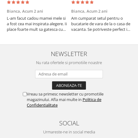
Bianca,
Acum 2 ani
Bianca,
Acum 2 ani
V
L-am facut cadou mamei mele si
Am cumparat setul pentru o
S
a fost cea mai inspirata alegere. Ii
bucatarie de vara de la o casa de
c
place foarte mult sa gatesca cu
vacanta. Se potriveste perfect in
c
acest aparat, fara efort si fara sa
decor, se curata perfect, este
v
trebuiasca sa tot invarta in
practic si util. Calitate foarte
b
cratita...ma gandesc serios sa imi
buna, recomand cu drag !
v
cumpar si eu! Recomand mult !
m
NEWSLETTER
Nu rata ofertele si promotiile noastre
Vreau sa primesc newsletter cu promotiile
magazinului. Afla mai multe in
Politica de
Confidentialitate
SOCIAL
Urmareste-ne in social media