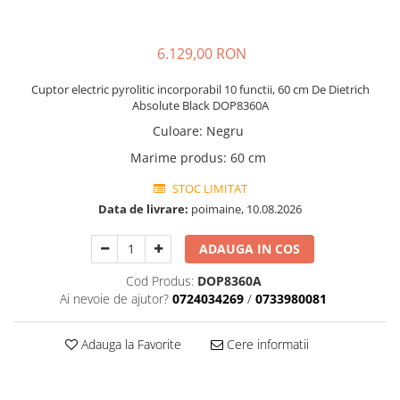
6.129,00 RON
Cuptor electric pyrolitic incorporabil 10 functii, 60 cm De Dietrich
Absolute Black DOP8360A
Culoare
:
Negru
Marime produs
:
60 cm
STOC LIMITAT
Data de livrare:
poimaine, 10.08.2026
ADAUGA IN COS
Cod Produs:
DOP8360A
Ai nevoie de ajutor?
0724034269
/
0733980081
Adauga la Favorite
Cere informatii