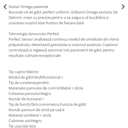
Gratar Omega patentat
Bucurați-vă de gătit perfect uniform. Grătarul Omega exclusiv De
Dietrich, creat cu precizie pentru a se asigura că bucătăria și
coacerea voastră iese frumos de fiecare dată
Tehnologia Senzorului Perfect
Perfect Sensor analizează continuu nivelul de umiditate din inima
preparatului, detectează greutatea și volumul acestuia. Cuptorul
controlează și reglează automat toți parametrii de gătit pentru
rezultate culinare excepționale
Tip cuptor:Electric
Modul de gătit:Multifuncțional +
Tip de curatenie:pirolitic
Materialul panoului de control:Metal + sticla
Culoarea panoului:Negru
Număr de butoane:1
Tip de funcții fără cronometru:Funcția de gătit
Număr panouri de sticlă pe ușă:4
Material usi:Metal + sticla
Culoarea ușii:Negru
Tip usa:Ușă rece