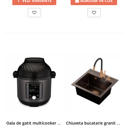
VEZI VARIANTE
ADAUGA IN COS
Oala de gatit multicooker 11 functii Instant Pot Pro Crisp 8 + Air Fryer 7.6 lt
Chiuveta bucatarie granit cu finisaj negru perlat/cupru Steingran Art Copper cu dozator si baterie Quadron