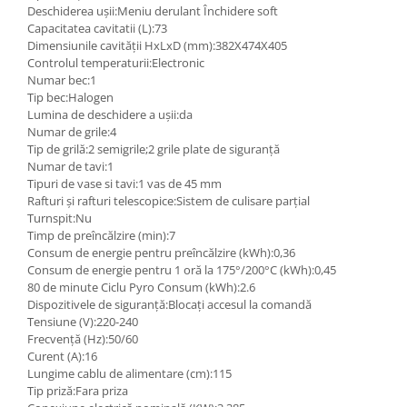
Deschiderea ușii:Meniu derulant Închidere soft
Capacitatea cavitatii (L):73
Dimensiunile cavității HxLxD (mm):382X474X405
Controlul temperaturii:Electronic
Numar bec:1
Tip bec:Halogen
Lumina de deschidere a ușii:da
Numar de grile:4
Tip de grilă:2 semigrile;2 grile plate de siguranță
Numar de tavi:1
Tipuri de vase si tavi:1 vas de 45 mm
Rafturi și rafturi telescopice:Sistem de culisare parțial
Turnspit:Nu
Timp de preîncălzire (min):7
Consum de energie pentru preîncălzire (kWh):0,36
Consum de energie pentru 1 oră la 175°/200°C (kWh):0,45
80 de minute Ciclu Pyro Consum (kWh):2.6
Dispozitivele de siguranță:Blocați accesul la comandă
Tensiune (V):220-240
Frecvență (Hz):50/60
Curent (A):16
Lungime cablu de alimentare (cm):115
Tip priză:Fara priza