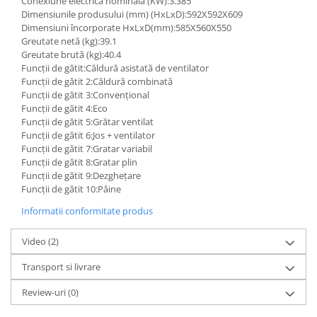
Conexiune electrică nominală (KW):3.385
Dimensiunile produsului (mm) (HxLxD):592X592X609
Dimensiuni încorporate HxLxD(mm):585X560X550
Greutate netă (kg):39.1
Greutate brută (kg):40.4
Funcții de gătit:Căldură asistată de ventilator
Funcții de gătit 2:Căldură combinată
Funcții de gătit 3:Convenţional
Funcții de gătit 4:Eco
Funcții de gătit 5:Grătar ventilat
Funcții de gătit 6:Jos + ventilator
Funcții de gătit 7:Gratar variabil
Funcții de gătit 8:Gratar plin
Funcții de gătit 9:Dezghețare
Funcții de gătit 10:Pâine
Informatii conformitate produs
Video
(2)
Transport si livrare
Review-uri
(0)