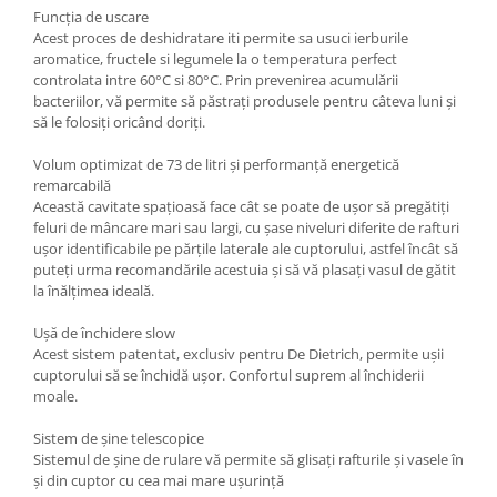
Funcția de uscare
Acest proces de deshidratare iti permite sa usuci ierburile
aromatice, fructele si legumele la o temperatura perfect
controlata intre 60°C si 80°C. Prin prevenirea acumulării
bacteriilor, vă permite să păstrați produsele pentru câteva luni și
să le folosiți oricând doriți.
Volum optimizat de 73 de litri și performanță energetică
remarcabilă
Această cavitate spațioasă face cât se poate de ușor să pregătiți
feluri de mâncare mari sau largi, cu șase niveluri diferite de rafturi
ușor identificabile pe părțile laterale ale cuptorului, astfel încât să
puteți urma recomandările acestuia și să vă plasați vasul de gătit
la înălțimea ideală.
Ușă de închidere slow
Acest sistem patentat, exclusiv pentru De Dietrich, permite ușii
cuptorului să se închidă ușor. Confortul suprem al închiderii
moale.
Sistem de șine telescopice
Sistemul de șine de rulare vă permite să glisați rafturile și vasele în
și din cuptor cu cea mai mare ușurință