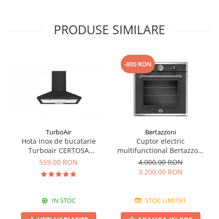
PRODUSE SIMILARE
-800 RON
TurboAir
Bertazzoni
Hota inox de bucatarie
Cuptor electric
Turboair CERTOSA
multifunctional Bertazzoni
AN/A/60/PB culoare neagra
seria Heritage, 9 functii
559,00 RON
4.000,00 RON
3.200,00 RON
IN STOC
STOC LIMITAT