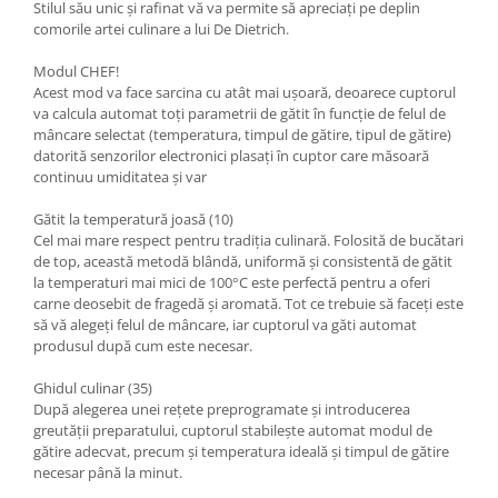
Stilul său unic și rafinat vă va permite să apreciați pe deplin
comorile artei culinare a lui De Dietrich.
Modul CHEF!
Acest mod va face sarcina cu atât mai ușoară, deoarece cuptorul
va calcula automat toți parametrii de gătit în funcție de felul de
mâncare selectat (temperatura, timpul de gătire, tipul de gătire)
datorită senzorilor electronici plasați în cuptor care măsoară
continuu umiditatea și var
Gătit la temperatură joasă (10)
Cel mai mare respect pentru tradiția culinară. Folosită de bucătari
de top, această metodă blândă, uniformă și consistentă de gătit
la temperaturi mai mici de 100°C este perfectă pentru a oferi
carne deosebit de fragedă și aromată. Tot ce trebuie să faceți este
să vă alegeți felul de mâncare, iar cuptorul va găti automat
produsul după cum este necesar.
Ghidul culinar (35)
După alegerea unei rețete preprogramate și introducerea
greutății preparatului, cuptorul stabilește automat modul de
gătire adecvat, precum și temperatura ideală și timpul de gătire
necesar până la minut.