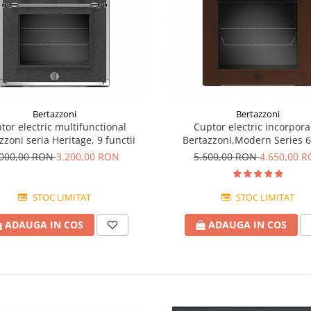
Bertazzoni
Bertazzoni
tor electric multifunctional
Cuptor electric incorpora
zzoni seria Heritage, 9 functii
Bertazzoni,Modern Series 
.000,00 RON
3.200,00 RON
5.600,00 RON
4.650,00 
STOC LIMITAT
STOC LIMITAT
ADAUGA IN COS
ADAUGA IN COS