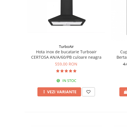
TurboAir
Hota inox de bucatarie Turboair
Cup
CERTOSA AN/A/60/PB culoare neagra
Berta
559,00 RON
4
IN STOC
VEZI VARIANTE