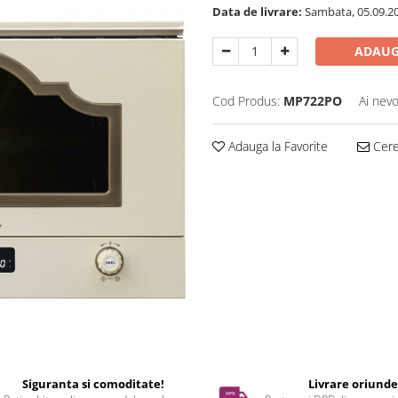
Data de livrare:
Sambata, 05.09.2
ADAUG
Cod Produs:
MP722PO
Ai nevo
Adauga la Favorite
Cere 
Siguranta si comoditate!
Livrare oriund