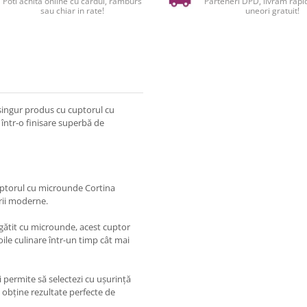
Poti achita online cu cardul, ramburs
Parteneri DPD, livram rapid
sau chiar in rate!
uneori gratuit!
singur produs cu cuptorul cu
într-o finisare superbă de
 cuptorul cu microunde Cortina
ării moderne.
gătit cu microunde, acest cuptor
oile culinare într-un timp cât mai
ți permite să selectezi cu ușurință
 a obține rezultate perfecte de