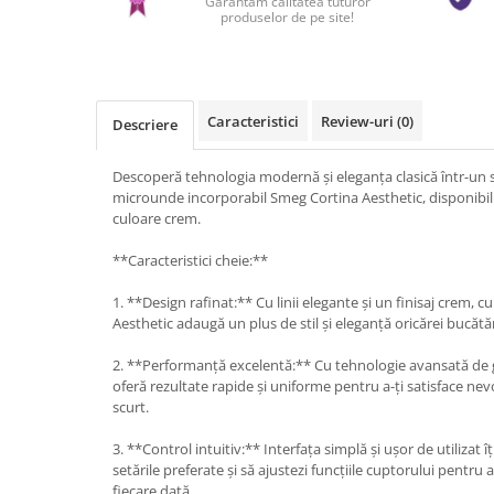
Garantam calitatea tuturor
produselor de pe site!
Caracteristici
Review-uri
(0)
Descriere
Descoperă tehnologia modernă și eleganța clasică într-un 
microunde incorporabil Smeg Cortina Aesthetic, disponibil 
culoare crem.
**Caracteristici cheie:**
1. **Design rafinat:** Cu linii elegante și un finisaj crem,
Aesthetic adaugă un plus de stil și eleganță oricărei bucăt
2. **Performanță excelentă:** Cu tehnologie avansată de 
oferă rezultate rapide și uniforme pentru a-ți satisface nev
scurt.
3. **Control intuitiv:** Interfața simplă și ușor de utilizat î
setările preferate și să ajustezi funcțiile cuptorului pentru
fiecare dată.