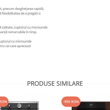
tit, precum dezghețarea rapidă,
 flexibilitatea de a pregăti o
tă calitate, cuptorul cu microunde
manță remarcabile în timp.
 cuptorul cu microunde
tru cei care apreciază
PRODUSE SIMILARE
 RON
-950 RON