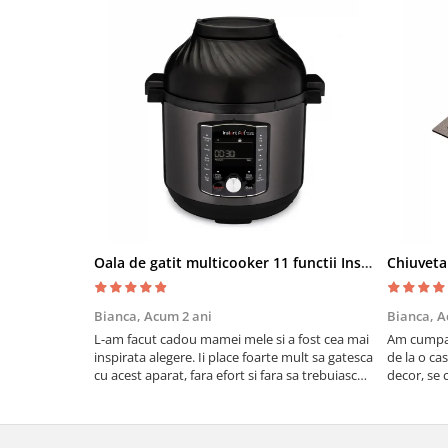
Oala de gatit multicooker 11 functii Instant Pot Pro Crisp 8 + Air Fryer 7.6 lt
Bianca,
Acum 2 ani
Bianca,
A
L-am facut cadou mamei mele si a fost cea mai
Am cumpar
inspirata alegere. Ii place foarte mult sa gatesca
de la o ca
cu acest aparat, fara efort si fara sa trebuiasca
decor, se c
sa tot invarta in cratita...ma gandesc serios sa
Calitate f
imi cumpar si eu! Recomand mult !