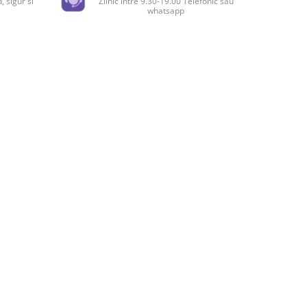
, sigur si
Zilnic intre 9.30-19.00 Telefonic sau
whatsapp