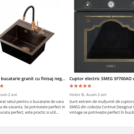
Chiuveta bucatarie granit cu finisaj negru perlat/cupru Steingran Art Copper cu dozator si baterie Quadron
cum 2 ani
Victor B,
Acum 2 ani
at setul pentru o bucatarie de vara
Sunt extrem de mulțumit de cuptorul
sa de vacanta. Se potriveste perfect in
SMEG din colecția Cortina! Designul 
urata perfect, este practic si util.
vintage se potrivește perfect în bucă
oarte buna, recomand cu drag !
iar funcțiile variate de gătit fac pregă
meselor o plăcere.