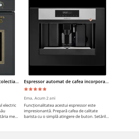
Cuptor electric SMEG SF700AO colectia Cortina
Espressor automat de cafea incorporabil De Dietrich Platinum
Moara cere
Ema,
Acum 2 ani
Paul G,
Acum
 electric
Funcționalitatea acestui espressor este
Recomand moa
său
impresionantă. Prepară cafea de calitate
are nevoie de
tăria mea,
barista cu o simplă atingere de buton. Setările
măcinarea cer
tirea
sunt ușor de personalizat, permițând ajustarea
fie pentru ac
intensității, temperaturii și cantității de cafea
dimensiuni. E
pentru a sa...
gospodărie!