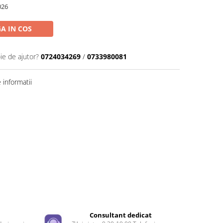
026
A IN COS
ie de ajutor?
0724034269
/
0733980081
informatii
e
Consultant dedicat