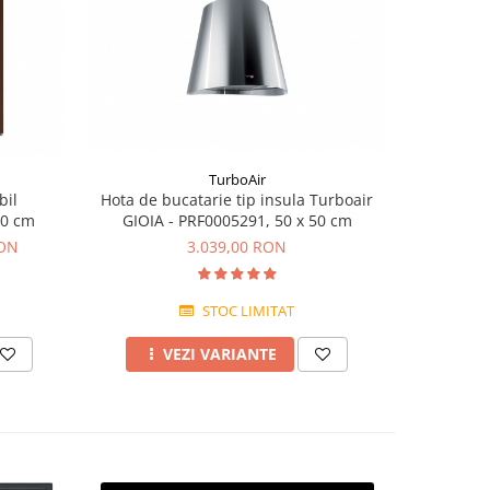
TurboAir
Hota de bucatarie tip insula Turboair
bil
Hota de bu
GIOIA - PRF0005291, 50 x 50 cm
60 cm
3.039,00 RON
RON
STOC LIMITAT
VEZI VARIANTE