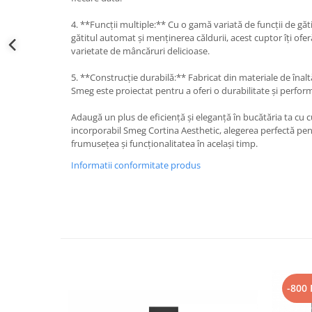
4. **Funcții multiple:** Cu o gamă variată de funcții de gă
gătitul automat și menținerea căldurii, acest cuptor îți oferă
varietate de mâncăruri delicioase.
5. **Construcție durabilă:** Fabricat din materiale de înal
Smeg este proiectat pentru a oferi o durabilitate și perfor
Adaugă un plus de eficiență și eleganță în bucătăria ta cu
incorporabil Smeg Cortina Aesthetic, alegerea perfectă pen
frumusețea și funcționalitatea în același timp.
Informatii conformitate produs
-800