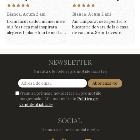
Bianca,
Acum 2 ani
Bianca,
Acum 2 ani
V
L-am facut cadou mamei mele
Am cumparat setul pentru o
S
si a fost cea mai inspirata
bucatarie de vara de la o casa
c
alegere. Ii place foarte mult sa
de vacanta. Se potriveste
c
gatesca cu acest aparat, fara
perfect in decor, se curata
v
efort si fara sa trebuiasca sa
perfect, este practic si util.
î
tot invarta in cratita...ma
Calitate foarte buna, recomand
v
gandesc serios sa imi cumpar
cu drag !
m
si eu! Recomand mult !
NEWSLETTER
Nu rata ofertele si promotiile noastre
Vreau sa primesc newsletter cu promotiile
magazinului. Afla mai multe in
Politica de
Confidentialitate
SOCIAL
Urmareste-ne in social media