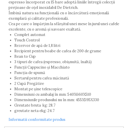
espresso încorporat cu 15 bare adoptă liniile întregii colecții
prețioase de oțel inoxidabil De Dietrich.
Îmbină natura sa funcțională cu o încărcătură emoțională
exemplară și calitate profesională.
Cea pe care o împărțim la sfârșitul unei mese în jurul unei cafele
excelente, cu o aromă și savoare exaltată.
Complet automat
Touch Control
Rezervor de apă de 1,8 litri
Recipient pentru boabe de cafea de 200 de grame
Bean to Cup
3 tipuri de cafea (espresso, obișnuită, înaltă)
Funcții Cappucino și Macchiato
Funcția de spumă
Sertarul pentru cafea măcinată
2 Cupă Pregătire
Montat pe șine telescopice
Dimensiuni cu ambalaj în mm: 540X660X510
Dimensiunile produsului nu în mm: 455X595X330
Greutate bruta kg: 28.7
greutate neta ekg: 24.7
Informatii conformitate produs