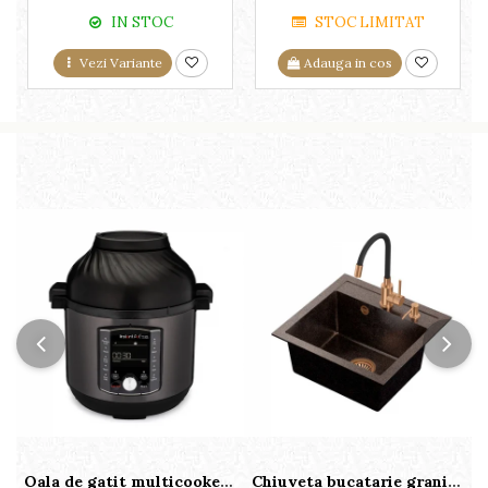
IN STOC
STOC LIMITAT
Vezi Variante
Adauga in cos
Oala de gatit multicooker 11 functii Instant Pot Pro Crisp 8 + Air Fryer 7.6 lt
Chiuveta bucatarie granit cu finisaj negru perlat/cupru Steingran Art Copper cu dozator si baterie Quadron