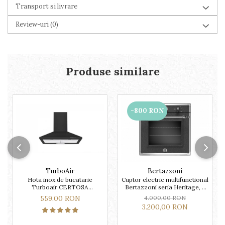
Transport si livrare
Review-uri
(0)
Produse similare
-800 RON
TurboAir
Bertazzoni
Hota inox de bucatarie
Cuptor electric multifunctional
Turboair CERTOSA
Bertazzoni seria Heritage, 9
AN/A/60/PB culoare neagra
functii
559,00 RON
4.000,00 RON
3.200,00 RON