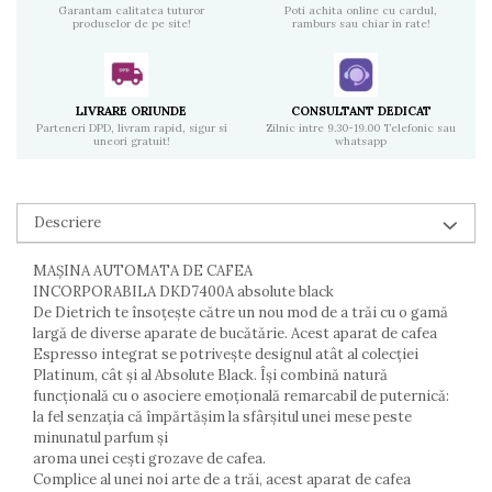
Garantam calitatea tuturor
Poti achita online cu cardul,
produselor de pe site!
ramburs sau chiar in rate!
LIVRARE ORIUNDE
CONSULTANT DEDICAT
Parteneri DPD, livram rapid, sigur si
Zilnic intre 9.30-19.00 Telefonic sau
uneori gratuit!
whatsapp
Descriere
MAȘINA AUTOMATA DE CAFEA
INCORPORABILA DKD7400A absolute black
De Dietrich te însoțește către un nou mod de a trăi cu o gamă
largă de diverse aparate de bucătărie. Acest aparat de cafea
Espresso integrat se potrivește designul atât al colecției
Platinum, cât și al Absolute Black. Își combină natură
funcţională cu o asociere emoţională remarcabil de puternică:
la fel senzația că împărtășim la sfârșitul unei mese peste
minunatul parfum și
aroma unei cești grozave de cafea.
Complice al unei noi arte de a trăi, acest aparat de cafea