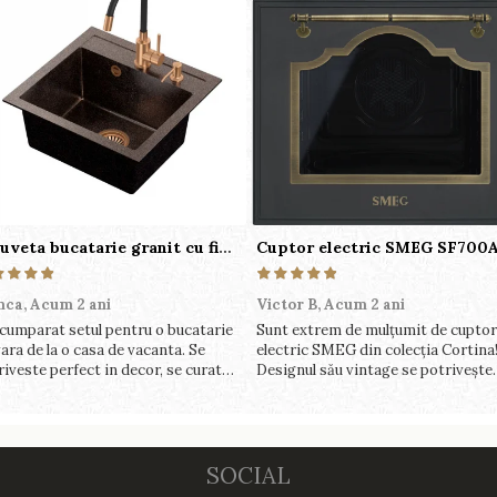
Chiuveta bucatarie granit cu finisaj negru perlat/cupru Steingran Art Copper cu dozator si baterie Quadron
nca,
Acum 2 ani
Victor B,
Acum 2 ani
cumparat setul pentru o bucatarie
Sunt extrem de mulțumit de cuptor
ara de la o casa de vacanta. Se
electric SMEG din colecția Cortina
riveste perfect in decor, se curata
Designul său vintage se potrivește
ect, este practic si util. Calitate
perfect în bucătăria mea, iar funcții
rte buna, recomand cu drag !
variate de gătit fac pregătirea mes
o plăcere.
SOCIAL