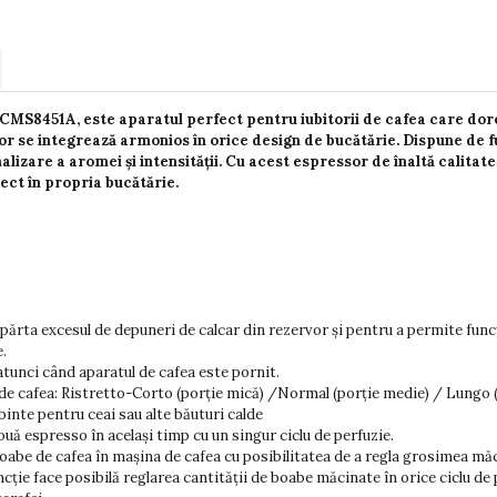
MS8451A, este aparatul perfect pentru iubitorii de cafea care dor
sor se integrează armonios în orice design de bucătărie. Dispune de 
alizare a aromei și intensității. Cu acest espressor de înaltă calita
ect în propria bucătărie.
epărta excesul de depuneri de calcar din rezervor și pentru a permite fun
e.
 atunci când aparatul de cafea este pornit.
 de cafea: Ristretto-Corto (porție mică) /Normal (porție medie) / Lungo 
binte pentru ceai sau alte băuturi calde
uă espresso în același timp cu un singur ciclu de perfuzie.
oabe de cafea în mașina de cafea cu posibilitatea de a regla grosimea măc
uncție face posibilă reglarea cantității de boabe măcinate în orice ciclu de 