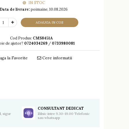
IN STOC
Data de livrare:
poimaine, 10.08.2026
ADAUGA IN COS
Cod Produs:
CMS8451A
oie de ajutor?
0724034269
/
0733980081
ga la Favorite
Cere informatii
Distribuie
pe
Facebook
CONSULTANT DEDICAT
, sigur
Zilnic intre 9.30-19.00 Telefonic
sau whatsapp