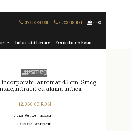
0724034269
0733980081
0,00
aie
Informatii Livrare
Formular de Retur
 incorporabil automat 45 cm, Smeg
niale,antracit cu alama antica
12.036,00 RON
Taxa Verde:
inclusa
Culoare
:
Antracit