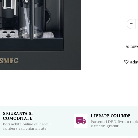
Ai nev
Adau
SIGURANTA SI
LIVRARE ORIUNDE
COMODITATE!
Parteneri DPD, livram rapid
Poti achita online cu cardul,
si uneori gratuit!
ramburs sau chiar in rate!