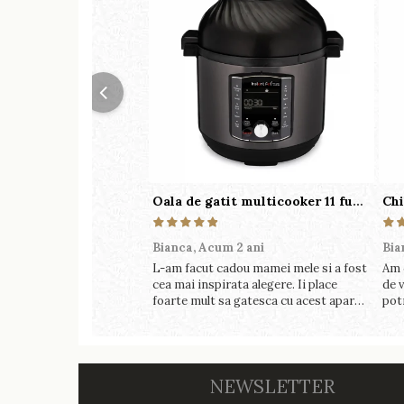
Oala de gatit multicooker 11 functii Instant Pot Pro Crisp 8 + Air Fryer 7.6 lt
Bianca,
Acum 2 ani
Bia
L-am facut cadou mamei mele si a fost
Am 
cea mai inspirata alegere. Ii place
de v
foarte mult sa gatesca cu acest aparat,
pot
fara efort si fara sa trebuiasca sa tot
perf
invarta in cratita...ma gandesc serios
foa
sa imi cumpar si eu! Recomand mult !
NEWSLETTER