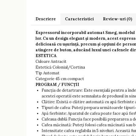
Descriere
Caracteristici
Review-uri
(0)
Espressorul incorporabil automat Smeg, modelul C
lor. Cu un design elegant și modern, acest espres
delicioasă cu ușurință, precum și opțiuni de person
atingere de buton, aducând luxul unei cafenele dir
ESTETICA
Culoare Antracit
Estetică Colonial/Cortina
Tip Automat
Categorie 45 cm compact
PROGRAM / FUNCȚII
Funcția de detartrare: Este esențială pentru a înd
acestei operatii este semnalata de produsul in sin
Clătire: Există o clătire automată cu apă fierbinte
Tipuri de cafea: Puteți prepara următoarele tipuri
Apă fierbinte: Aparatul de cafea poate face apă fier
Cafeaua dublă Funcția face posibilă prepararea a do
Cafea măcinată: Puteți folosi cafea măcinată sau b
Intensitate cafea reglabila in 5 niveluri. Această f