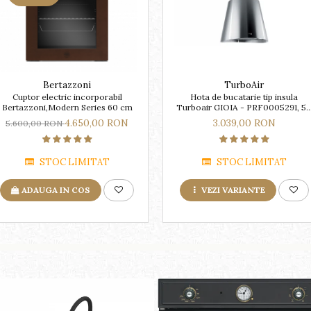
Bertazzoni
TurboAir
Cuptor electric incorporabil
Hota de bucatarie tip insula
Bertazzoni,Modern Series 60 cm
Turboair GIOIA - PRF0005291, 5
x 50 cm
4.650,00 RON
3.039,00 RON
5.600,00 RON
STOC LIMITAT
STOC LIMITAT
ADAUGA IN COS
VEZI VARIANTE