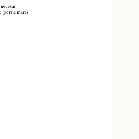
l necesar.
o (portie mare)