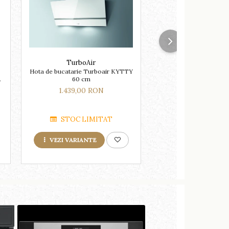
TurboAir
TurboAir
Hota de bucatarie Turboair KYTTY
Hota de bucatarie Tur
60 cm
90 cm
0
1.439,00 RON
1.509,00 R
STOC LIMITAT
STOC LIM
VEZI VARIANTE
VEZI VARIANTE