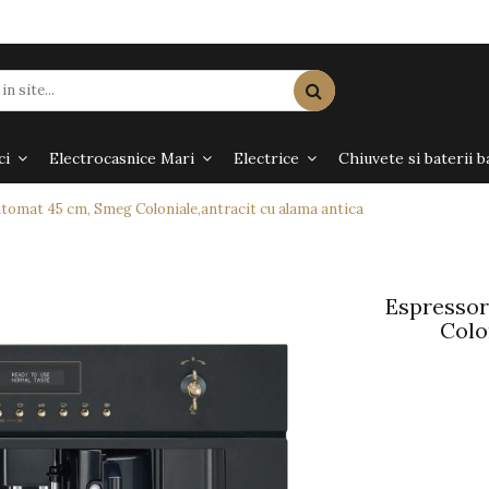
ci
Electrocasnice Mari
Electrice
Chiuvete si baterii b
tomat 45 cm, Smeg Coloniale,antracit cu alama antica
Espressor
Colo