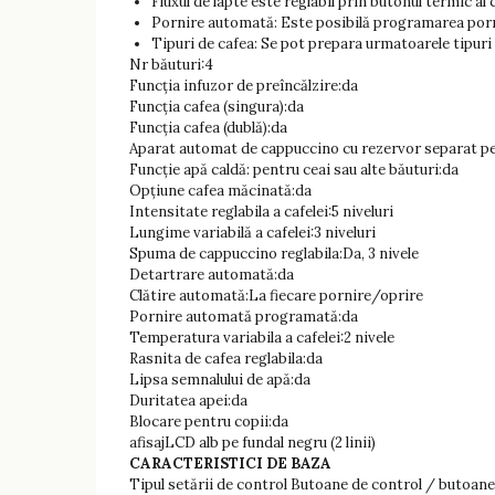
Fluxul de lapte este reglabil prin butonul termic al 
Pornire automată: Este posibilă programarea porni
Tipuri de cafea: Se pot prepara urmatoarele tipur
Nr băuturi:4
Funcția infuzor de preîncălzire:da
Funcția cafea (singura):da
Funcția cafea (dublă):da
Aparat automat de cappuccino cu rezervor separat pe
Funcție apă caldă: pentru ceai sau alte băuturi:da
Opțiune cafea măcinată:da
Intensitate reglabila a cafelei:5 niveluri
Lungime variabilă a cafelei:3 niveluri
Spuma de cappuccino reglabila:Da, 3 nivele
Detartrare automată:da
Clătire automată:La fiecare pornire/oprire
Pornire automată programată:da
Temperatura variabila a cafelei:2 nivele
Rasnita de cafea reglabila:da
Lipsa semnalului de apă:da
Duritatea apei:da
Blocare pentru copii:da
afisajLCD alb pe fundal negru (2 linii)
CARACTERISTICI DE BAZA
Tipul setării de control Butoane de control / butoane