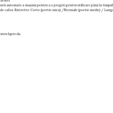
carafei.
rii automate a mașinii pentru a o pregăti pentru utilizare până la timpu
i de cafea: Ristretto-Corto (portie mica) /Normale (portie medie) / Lung
ntru lapte:da