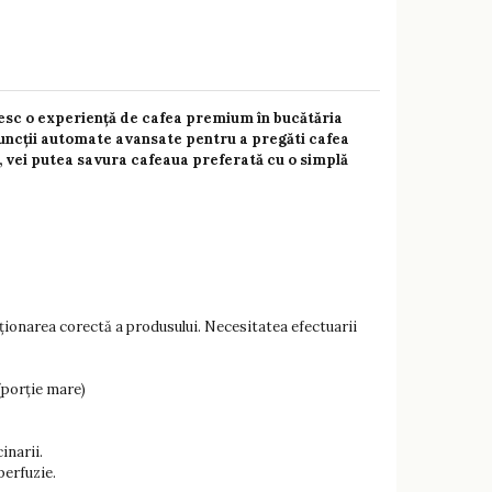
esc o experiență de cafea premium în bucătăria
funcții automate avansate pentru a pregăti cafea
te, vei putea savura cafeaua preferată cu o simplă
cționarea corectă a produsului. Necesitatea efectuarii
(porție mare)
inarii.
perfuzie.