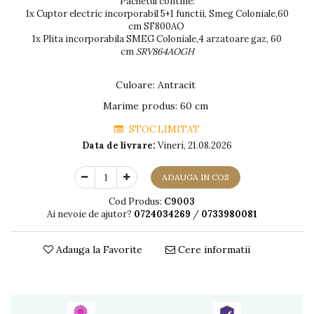
Pachetul contine:
1x Cuptor electric incorporabil 5+1 functii, Smeg Coloniale,60
cm SF800AO
1x Plita incorporabila SMEG Coloniale,4 arzatoare gaz, 60
cm
SRV864AOGH
Culoare
:
Antracit
Marime produs
:
60 cm
STOC LIMITAT
Data de livrare:
Vineri, 21.08.2026
ADAUGA IN COS
Cod Produs:
C9003
Ai nevoie de ajutor?
0724034269
/
0733980081
Adauga la Favorite
Cere informatii