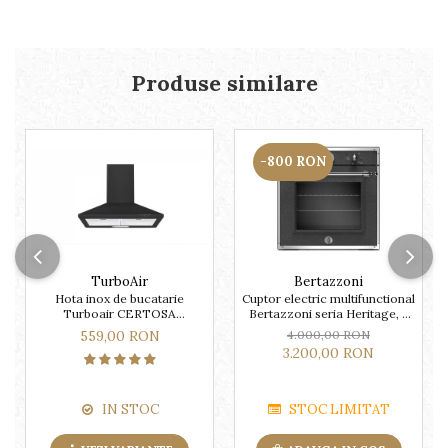
Produse similare
-800 RON
TurboAir
Bertazzoni
Hota inox de bucatarie
Cuptor electric multifunctional
Turboair CERTOSA
Bertazzoni seria Heritage, 9
AN/A/60/PB culoare neagra
functii
559,00 RON
4.000,00 RON
3.200,00 RON
IN STOC
STOC LIMITAT