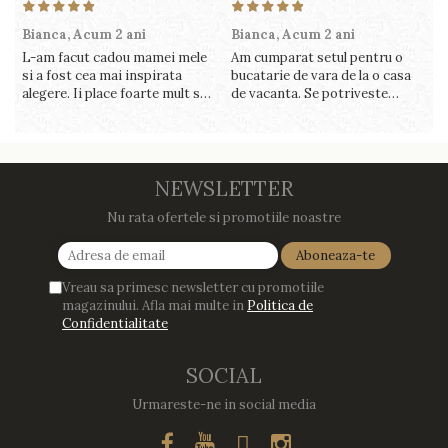
Bianca,
Acum 2 ani
Bianca,
Acum 2 ani
V
L-am facut cadou mamei mele
Am cumparat setul pentru o
S
si a fost cea mai inspirata
bucatarie de vara de la o casa
c
alegere. Ii place foarte mult sa
de vacanta. Se potriveste
c
gatesca cu acest aparat, fara
perfect in decor, se curata
v
efort si fara sa trebuiasca sa
perfect, este practic si util.
î
tot invarta in cratita...ma
Calitate foarte buna, recomand
v
gandesc serios sa imi cumpar
cu drag !
m
si eu! Recomand mult !
NEWSLETTER
Nu rata ofertele si promotiile noastre
Vreau sa primesc newsletter cu promotiile
magazinului. Afla mai multe in
Politica de
Confidentialitate
SOCIAL
Urmareste-ne in social media