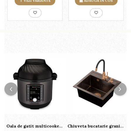
VEZI VARIANTE
ADAUGA IN COS
Oala de gatit multicooker 11 functii Instant Pot Pro Crisp 8 + Air Fryer 7.6 lt
Chiuveta bucatarie granit cu finisaj negru perlat/cupru Steingran Art Copper cu dozator si baterie Quadron