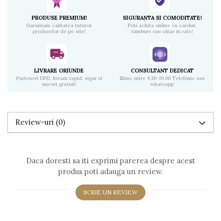
PRODUSE PREMIUM!
SIGURANTA SI COMODITATE!
Garantam calitatea tuturor
Poti achita online cu cardul,
produselor de pe site!
ramburs sau chiar in rate!
LIVRARE ORIUNDE
CONSULTANT DEDICAT
Parteneri DPD, livram rapid, sigur si
Zilnic intre 9.30-19.00 Telefonic sau
uneori gratuit!
whatsapp
Review-uri
(0)
Daca doresti sa iti exprimi parerea despre acest
produs poti adauga un review.
SCRIE UN REVIEW