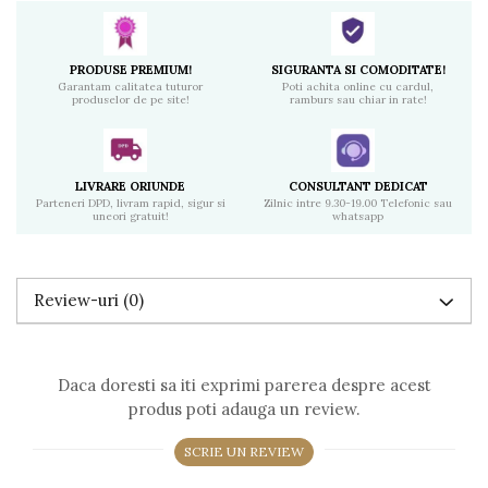
PRODUSE PREMIUM!
SIGURANTA SI COMODITATE!
Garantam calitatea tuturor
Poti achita online cu cardul,
produselor de pe site!
ramburs sau chiar in rate!
LIVRARE ORIUNDE
CONSULTANT DEDICAT
Parteneri DPD, livram rapid, sigur si
Zilnic intre 9.30-19.00 Telefonic sau
uneori gratuit!
whatsapp
Review-uri
(0)
Daca doresti sa iti exprimi parerea despre acest
produs poti adauga un review.
SCRIE UN REVIEW