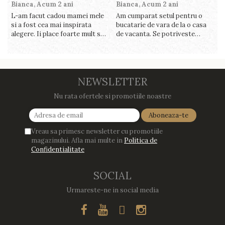
Bianca,
Acum 2 ani
Bianca,
Acum 2 ani
V
L-am facut cadou mamei mele
Am cumparat setul pentru o
S
si a fost cea mai inspirata
bucatarie de vara de la o casa
c
alegere. Ii place foarte mult sa
de vacanta. Se potriveste
c
gatesca cu acest aparat, fara
perfect in decor, se curata
v
efort si fara sa trebuiasca sa
perfect, este practic si util.
î
tot invarta in cratita...ma
Calitate foarte buna, recomand
v
gandesc serios sa imi cumpar
cu drag !
m
si eu! Recomand mult !
NEWSLETTER
Nu rata ofertele si promotiile noastre
Vreau sa primesc newsletter cu promotiile
magazinului. Afla mai multe in
Politica de
Confidentialitate
SOCIAL
Urmareste-ne in social media