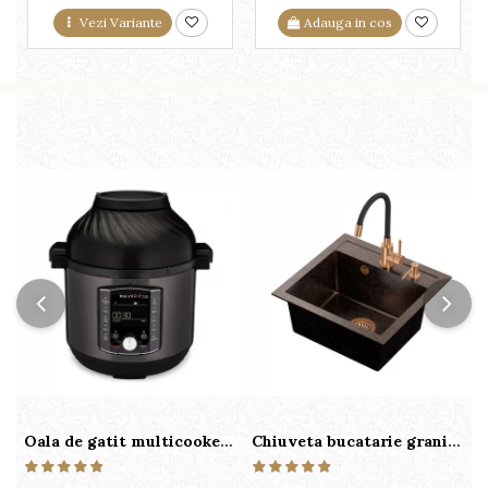
Vezi Variante
Adauga in cos
Oala de gatit multicooker 11 functii Instant Pot Pro Crisp 8 + Air Fryer 7.6 lt
Chiuveta bucatarie granit cu finisaj negru perlat/cupru Steingran Art Copper cu dozator si baterie Quadron