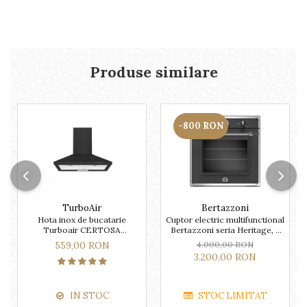
Produse similare
-800 RON
TurboAir
Bertazzoni
Hota inox de bucatarie
Cuptor electric multifunctional
Turboair CERTOSA
Bertazzoni seria Heritage, 9
AN/A/60/PB culoare neagra
functii
559,00 RON
4.000,00 RON
3.200,00 RON
IN STOC
STOC LIMITAT