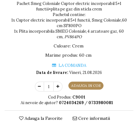
Pachet Smeg Coloniale Cuptor electric incorporabil 5+1
functii+plita pe gaz din sticla crem
Pachetul contine:
1x Cuptor electric incorporabil 5+1 functii, Smeg Coloniale,60
cm SF800PO
1x Plita incorporabila SMEG Coloniale,4 arzatoare gaz, 60
cm,
PV864PO
Culoare
:
Crem
Marime produs
:
60 cm
LA COMANDA
Data de livrare:
Vineri, 21.08.2026
ADAUGA IN COS
Cod Produs:
C9001
Ai nevoie de ajutor?
0724034269
/
0733980081
Adauga la Favorite
Cere informatii